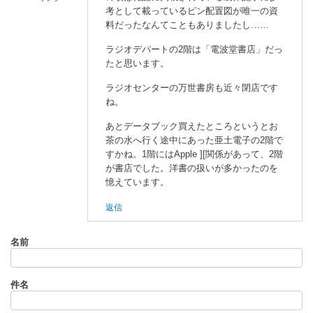
考として載っているピン配置図が唯一の資
akashi
料だったなんてこともありましたし……
に
ラジオデパートの2階は「電波堂書店」だっ
よ
たと思います。
る
「
デ
ラジオセンターの万世書房も近々閉店です
ー
ね。
タ
あとデータブック買えたところというとお
シ
茶の水へ行く途中にあった亜土電子の2階で
ー
すかね。1階にはApple ][関係があって、2階
ト
が書店でした。洋書の扱いが多かったのを
」
憶えています。
へ
の
返信
返
信
名前
件名