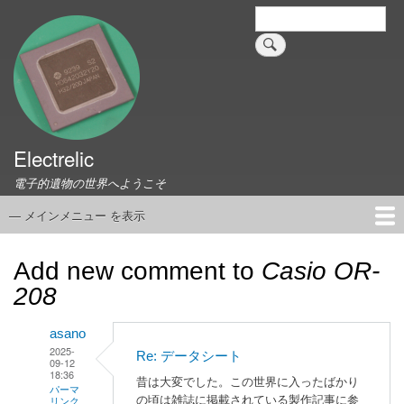
メ
検
索
イ
ン
コ
ン
テ
ン
ツ
Electrelic
に
電子的遺物の世界へようこそ
移
動
— メインメニュー を表示
メ
イ
ホーム
EMILY Board
Universal Monitor
コネクタ資料集
このサイトについて
リンク集
ン
Add new comment to
Casio OR-
メ
208
ニ
ュ
asano
ー
2025-
Re: データシート
09-12
18:36
昔は大変でした。この世界に入ったばかり
パーマ
の頃は雑誌に掲載されている製作記事に参
リンク