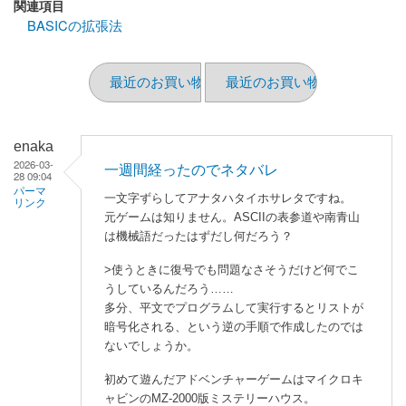
関連項目
BASICの拡張法
最近のお買い物（2026/03）はパスします
最近のお買い物（2026/02）
enaka
2026-03-
一週間経ったのでネタバレ
28 09:04
パーマ
一文字ずらしてアナタハタイホサレタですね。
リンク
元ゲームは知りません。ASCIIの表参道や南青山
は機械語だったはずだし何だろう？
>使うときに復号でも問題なさそうだけど何でこ
うしているんだろう……
多分、平文でプログラムして実行するとリストが
暗号化される、という逆の手順で作成したのでは
ないでしょうか。
初めて遊んだアドベンチャーゲームはマイクロキ
ャビンのMZ-2000版ミステリーハウス。