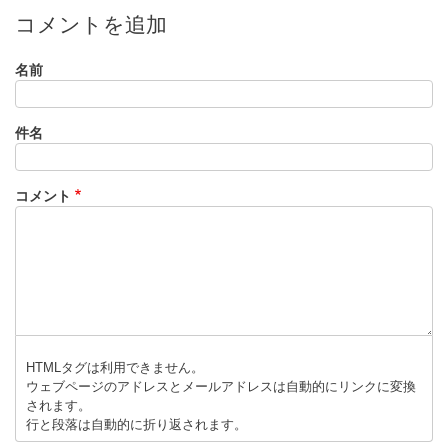
コメントを追加
で
ネ
タ
名前
バ
レ
件名
」
へ
の
コメント
返
信
HTMLタグは利用できません。
ウェブページのアドレスとメールアドレスは自動的にリンクに変換
されます。
行と段落は自動的に折り返されます。