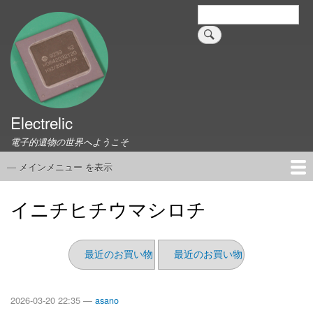
メ
検
索
イ
ン
コ
ン
テ
ン
ツ
Electrelic
に
電子的遺物の世界へようこそ
移
動
— メインメニュー を表示
メ
イ
ホーム
EMILY Board
Universal Monitor
コネクタ資料集
このサイトについて
リンク集
ン
イニチヒチウマシロチ
メ
ニ
ュ
最近のお買い物（2026/03）はパスします
最近のお買い物（2026/02）
ー
2026-03-20 22:35 —
asano