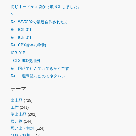
同じボードが天袋から取り出しました。
>…
Re: W65C02で最近自作された方
Re: ICB-01B
Re: ICB-01B
Re: CPX命令の挙動
ICB-01B
TCLS-900使用例
Re: 回路で組んでもできそうです。
Re: 一週間経ったのでネタバレ
テーマ
出土品
(719)
工作
(241)
準出土品
(201)
買い物
(144)
思い出・昔話
(124)
分解・解析
(122)