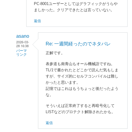
PC-8001ユーザーとしてはグラフィックがうらや
ましかった。クリアできたとは言っていない。
返信
asano
2026-03-
Re: 一週間経ったのでネタバレ
28 16:38
パーマ
正解です。
リンク
表参道も南青山もオール機械語ですね。
enaka
TL/1で書かれたとどこかで読んだ気もしま
に
すが、サイズ的にセルフコンパイルは難し
よ
かったと思います。
る
記憶ではこれはもうちょっと後だったよう
「
一
な。
週
間
そういえば正常終了すると再暗号化して
経
LISTなどのプロテクト解除されたかも。
っ
返信
た
の