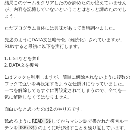
結局このゲームをクリアしたのか諦めたのか憶えていません
が、内容を記憶していないということはきっと諦めたのでし
ょう。
ただプログラム自体には興味があって当時調べました。
先述のようにDATA文は暗号化（難読化）されていますが、
RUNすると最初に以下を実行します。
LISTなどを禁止
DATA文を復号
1.はフックを利用しますが、簡単に解除されないように複数の
フックで互いを再設定するような仕掛けになっていました。
一つを解除してもすぐに再設定されてしまうので、全てを一
気に解除しなくてはなりません。
面白いなと思ったのは2.のやり方です。
READ S$
舐めるように
してからマシン語で書かれた復号ルー
USR(S$)
チンを
のように呼び出すことを繰り返しています。