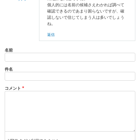
個人的には名前の候補さえわかれば調べて
明
確認できるのであまり困らないですが、確
石
認しないで信じてしまう人は多いでしょう
に
ね。
よ
返信
る
「
名
名前
前
が
わ
件名
か
ら
な
コメント
い
モ
ノ
」
へ
の
返
信