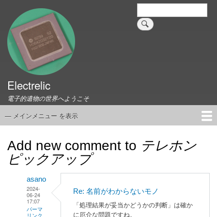
メ
検
索
イ
ン
コ
ン
テ
ン
ツ
Electrelic
に
電子的遺物の世界へようこそ
移
動
— メインメニュー を表示
メ
イ
ホーム
EMILY Board
Universal Monitor
コネクタ資料集
このサイトについて
リンク集
ン
Add new comment to
テレホン
メ
ピックアップ
ニ
ュ
asano
ー
2024-
Re: 名前がわからないモノ
06-24
17:07
「処理結果が妥当かどうかの判断」は確か
パーマ
に厄介な問題ですね。
リンク