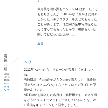
す。
る
「
R
固定翼も回転翼もエンジンRCは触ったこと
C
もありませんが、2012年頃に当時まだ目新
ヘ
しかったヘキサコプターを見せてもらった
リ
ことがあります。地図用の空中写真撮るた
」
めに作ってもらったとかで一機数百万円と
へ
聞いてビビった記憶が……
の
返信
返
信
電
気
ヘリ
回
路II
2012年あたりから、ドローンが普及してきました
2026-
ね。
02-16
当時職場でParrot社のAR Droneを購入して、残業時
18:37
パー
間で人がほとんどいなくなったフロアで飛ばした記
マリ
憶があります。
ンク
AR Droneを購入した名目は、解析用です。カメラ画
をどういうフォーマットで伝送しているのかを、Wi-
Fi通信をキャプチャして調査しました。