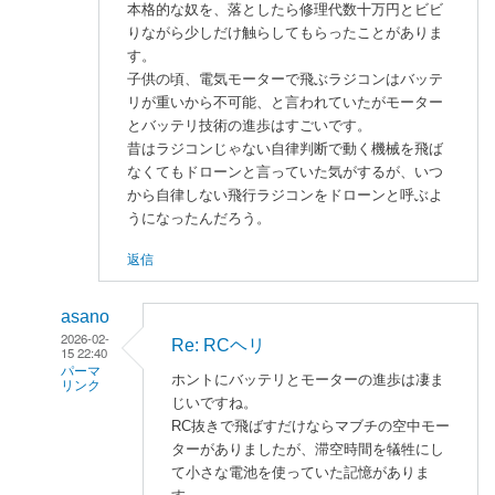
本格的な奴を、落としたら修理代数十万円とビビ
りながら少しだけ触らしてもらったことがありま
す。
子供の頃、電気モーターで飛ぶラジコンはバッテ
リが重いから不可能、と言われていたがモーター
とバッテリ技術の進歩はすごいです。
昔はラジコンじゃない自律判断で動く機械を飛ば
なくてもドローンと言っていた気がするが、いつ
から自律しない飛行ラジコンをドローンと呼ぶよ
うになったんだろう。
返信
asano
2026-02-
Re: RCヘリ
15 22:40
パーマ
ホントにバッテリとモーターの進歩は凄ま
リンク
じいですね。
enaka
RC抜きで飛ばすだけならマブチの空中モー
に
ターがありましたが、滞空時間を犠牲にし
よ
て小さな電池を使っていた記憶がありま