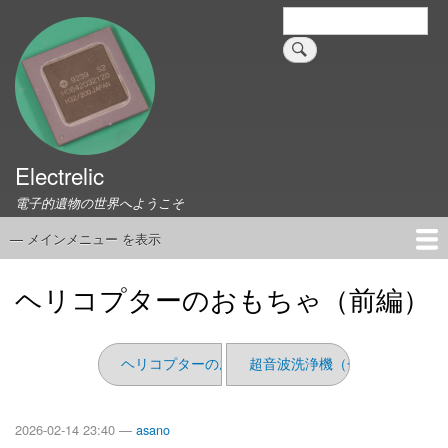
メ
検
索
イ
ン
コ
ン
テ
ン
ツ
Electrelic
に
電子的遺物の世界へようこそ
移
動
— メインメニュー を表示
メ
イ
ホーム
EMILY Board
Universal Monitor
コネクタ資料集
このサイトについて
リンク集
ン
ヘリコプターのおもちゃ（前編）
メ
ニ
ュ
ヘリコプターのおもちゃ（後編）
超音波洗浄機（分解編）
ー
2026-02-14 23:40 —
asano