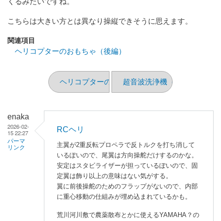
くるみたいですね。
こちらは大きい方とは異なり操縦できそうに思えます。
関連項目
ヘリコプターのおもちゃ（後編）
ヘリコプターのおもちゃ（後編）
超音波洗浄機（分解編）
enaka
2026-02-
RCヘリ
15 22:27
パーマ
主翼が2重反転プロペラで反トルクを打ち消して
リンク
いるぽいので、尾翼は方向操舵だけするのかな。
安定はスタビライザーが担っているぽいので、固
定翼は飾り以上の意味はない気がする。
翼に前後操舵のためのフラップがないので、内部
に重心移動の仕組みが埋め込まれているかも。
荒川河川敷で農薬散布とかに使えるYAMAHA？の