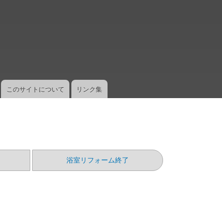
メ
イ
ン
コ
ン
テ
ン
ツ
このサイトについて
リンク集
に
移
動
）
浴室リフォーム終了