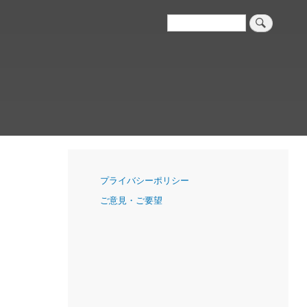
検
索
ナ
プライバシーポリシー
ビ
ご意見・ご要望
ゲ
ー
シ
ョ
ン