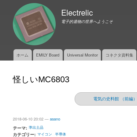
Electrelic
電子的遺物の世界へようこそ
ホーム
EMILY Board
Universal Monitor
コネクタ資料集
メ
イ
ン
怪しいMC6803
メ
ニ
ュ
電気の史料館 （前編
ー
2018-06-10 20:02 —
asano
テーマ
準出土品
カテゴリー
マイコン
半導体