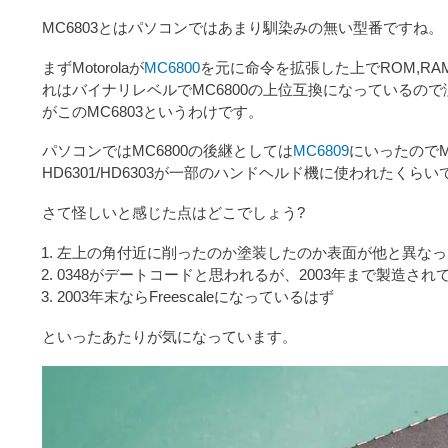
MC6803とはパソコンではあまり馴染みの無い型番ですね。
まずMotorolaが
MC6800
を元に命令を拡張した上でROM,RAM
れはバイナリレベルでMC6800の上位互換になっているので
がこのMC6803というわけです。
パソコンではMC6800の後継としては
MC6809
にいったのでM
HD6301/HD6303が一部のハンドヘルド機に使われたくら
さて怪しいと感じた点はどこでしょう?
左上の角付近に削ったのか塗装したのか表面が他と異なっ
0348がデートコードと思われるが、2003年まで製造さ
2003年末ならFreescaleになっているはず
といったあたりが気になっています。