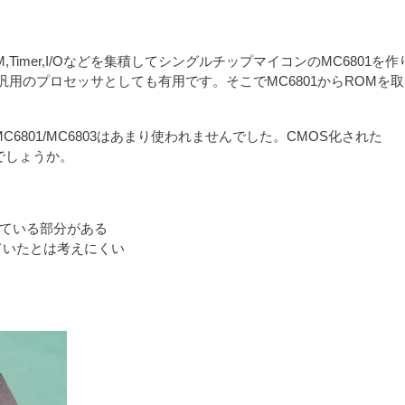
,Timer,I/Oなどを集積してシングルチップマイコンのMC6801を
汎用のプロセッサとしても有用です。そこでMC6801からROMを
C6801/MC6803はあまり使われませんでした。CMOS化された
いでしょうか。
ている部分がある
れていたとは考えにくい