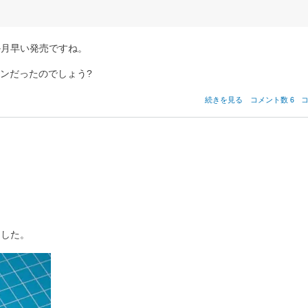
数か月早い発売ですね。
ンだったのでしょう?
『BASIC
続きを見る
コメント数 6
言
語
解
説
書』
の
ました。