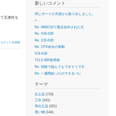
新しいコメント
同じボードが天袋から取り出しました。
って互換性を
>…
Re: W65C02で最近自作された方
Re: ICB-01B
Re: ICB-01B
コメントを追加
Re: CPX命令の挙動
ICB-01B
TCLS-900使用例
Re: 回路で組んでもできそうです。
Re: 一週間経ったのでネタバレ
テーマ
出土品
(719)
工作
(241)
準出土品
(201)
買い物
(144)