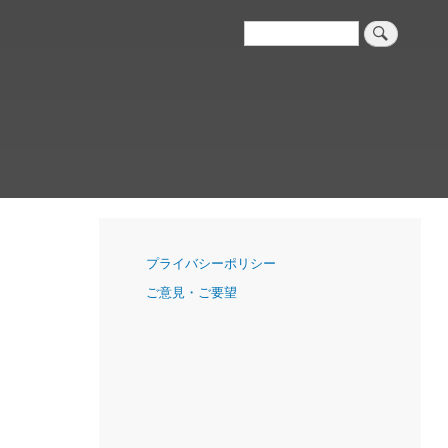
検
索
ナ
プライバシーポリシー
ビ
ご意見・ご要望
ゲ
ー
シ
ョ
ン