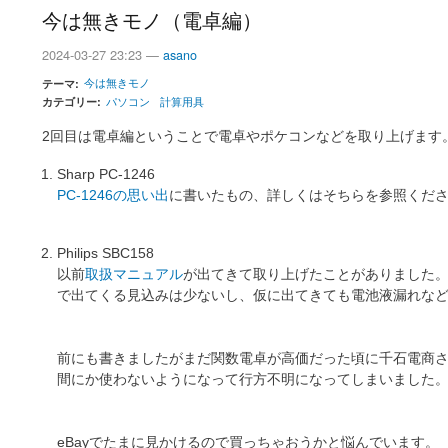
今は無きモノ（電卓編）
2024-03-27 23:23 —
asano
今は無きモノ
テーマ
カテゴリー
パソコン
計算用具
2回目は電卓編ということで電卓やポケコンなどを取り上げます
Sharp PC-1246
PC-1246の思い出
に書いたもの、詳しくはそちらを参照くだ
Philips SBC158
以前
取扱マニュアル
が出てきて取り上げたことがありました
で出てくる見込みは少ないし、仮に出てきても電池液漏れな
前にも書きましたがまだ関数電卓が高価だった頃に千石電商さ
間にか使わないようになって行方不明になってしまいました
eBayでたまに見かけるので買っちゃおうかと悩んでいます。