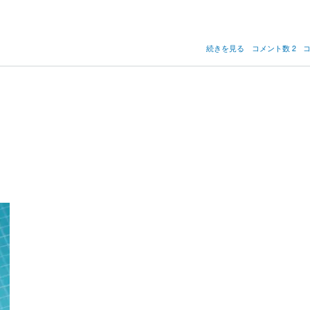
今
続きを見る
コメント数 2
は
無
き
モ
ノ
（電
卓
編）
の