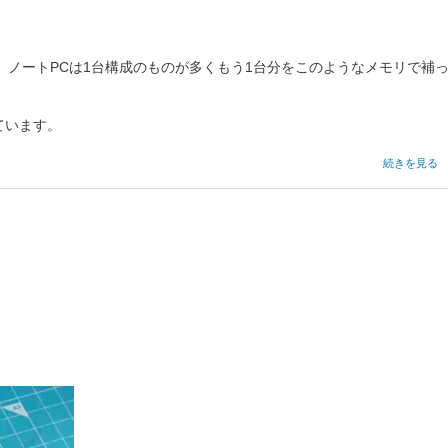
が、ノートPCは1台構成のものが多くもう1台分をこのようなメモリで補
ています。
RAM
続きを見る
ド
ラ
イ
ブ
カ
ー
ド
の
。