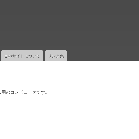
メ
イ
ン
コ
ン
テ
ン
ツ
このサイトについて
リンク集
に
移
動
人用のコンピュータです。