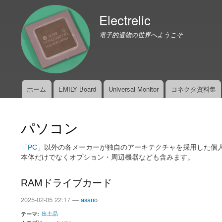
Electrelic
電子的遺物の世界へようこそ
ホーム
EMILY Board
Universal Monitor
コネクタ資料集
メ
イ
ン
パソコン
メ
ニ
「
PC
」以外の各メーカーが独自のアーキテクチャを採用した個
ュ
本体だけでなくオプション・周辺機器なども含みます。
ー
RAMドライブカード
2025-02-05 22:17 —
asano
出土品
テーマ