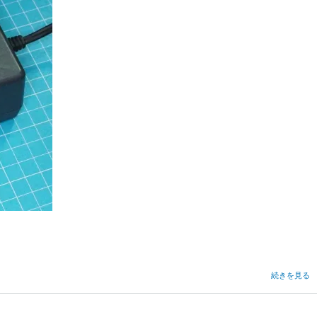
AC
続きを見る
ア
ダ
プ