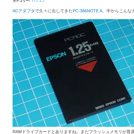
カテゴリー
パソコン
ACアダプタ
で久々に出してきた
PC-386NOTE A
、中からこんな
RAMドライブカードとありますね。まだフラッシュメモリが普