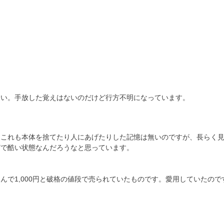
タ
（PC-
386NOTE
A）
の
。
さい。手放した覚えはないのだけど行方不明になっています。
。これも本体を捨てたり人にあげたりした記憶は無いのですが、長らく
どで酷い状態なんだろうなと思っています。
んで1,000円と破格の値段で売られていたものです。愛用していたので
。