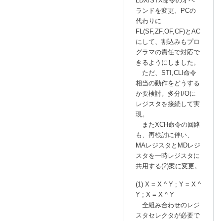
LDX/STX命令のオペ
ランドを変更、PCの
代わりに
FL(SF,ZF,OF,CF)とAC
にして、割込みもプロ
グラマの責任で対応で
きるようにしました。
ただ、STI,CLI命令
相当の動作をどうする
か要検討。多分I/Oに
レジスタを接続して実
現。
またXCH命令の回路
も、再検討に伴い、
MAレジスタとMDレジ
スタを一時レジスタに
共用する(2)案に変更。
(1) X = X ^ Y ; Y = X ^
Y ; X = X ^ Y
全組み合わせのレジ
スタセレクタが必要で