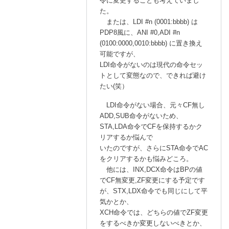
令に変更することも考えていまし
P
た。
U
または、LDI #n (0001:bbbb) は
設
PDP8風に、ANI #0,ADI #n
計
(0100:0000,0010:bbbb) に置き換え
中
可能ですが、
LDI命令がないのは現代の命令セッ
」
トとして変態なので、できれば避け
へ
たい(笑）
の
返
LDI命令がない場合、元々CF無し
信
ADD,SUB命令がないため、
STA,LDA命令でCFを保持するかク
リアするか悩んで
いたのですが、さらにSTA命令でAC
をクリアするかも悩みどころ。
他には、INX,DCX命令はBPの値
でCF無変更,ZF変更にする予定です
が、STX,LDX命令でも同じにして平
気かとか、
XCH命令では、どちらの値でZF変更
をするべきか変更しないべきとか、