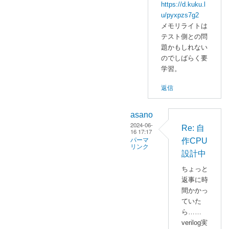
https://d.kuku.l
:
u/pyxpzs7g2
自
メモリライトは
作
テスト側との問
C
題かもしれない
P
のでしばらく要
U
学習。
設
返信
計
中
」
asano
へ
2024-06-
Re: 自
16 17:17
の
作CPU
パーマ
返
リンク
設計中
信
enaka
ちょっと
に
返事に時
よ
間かかっ
る
ていた
「
R
ら……
e
verilog実