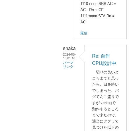
1110:nnnn SBB AC =
AC - Rn + CF
1111:nnnn STA Rn =
AC
返信
enaka
2024-06-
Re: 自作
16 01:10
CPU設計中
パーマ
リンク
切りの良いと
enaka
ころまでと思っ
に
たら、日を跨い
よ
でしまった。バ
る
グてんこ盛りで
「
R
すがiverilogで
動作するところ
e
まで来たので、
:
適当にググって
自
見つけた以下の
作