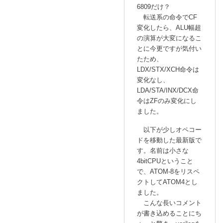
6809だけ？
転送系の命令でCF
変化したら、ALU幅超
の演算が大変になるこ
とに今更ですが気付い
たため、
LDX/STX/XCH命令は
変化なし、
LDA/STA/INX/DCX命
令はZFのみ変化にし
ました。
以下が少しオペコー
ドを移動した最新版で
す。名前は小さな
4bitCPUということ
で、ATOM-8をリスペ
クトしてATOM4とし
ました。
こんな長いコメント
が書き込めることにち