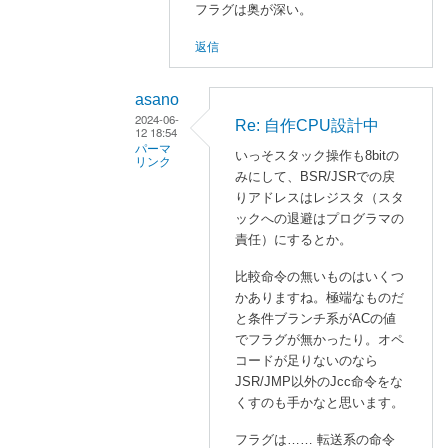
フラグは奥が深い。
返信
asano
2024-06-
Re: 自作CPU設計中
12 18:54
パーマ
いっそスタック操作も8bitの
リンク
みにして、BSR/JSRでの戻
enaka
りアドレスはレジスタ（スタ
に
ックへの退避はプログラマの
よ
責任）にするとか。
る
比較命令の無いものはいくつ
「
かありますね。極端なものだ
R
と条件ブランチ系がACの値
e
でフラグが無かったり。オペ
:
コードが足りないのなら
自
JSR/JMP以外のJcc命令をな
作
くすのも手かなと思います。
C
フラグは…… 転送系の命令
P