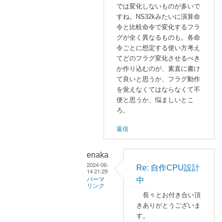
では変化しないものが多いで
U
すね。NS32kみたいに演算命
設
令と比較命令で変化するフラ
計
グが全く異なるものも。各命
中
令ごとに想定する使い方考え
」
てどのフラグ変化させるべき
へ
か作り込むのが、素直に書け
の
て良いと思うか、フラグ動作
を覚えなくてはならなくて不
返
便と思うか、悩ましいとこ
信
ろ。
返信
enaka
2024-06-
Re: 自作CPU設計
14 21:29
中
パーマ
リンク
長々とお付き合い頂
a
きありがとうございま
s
す。