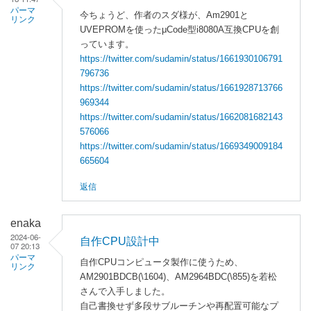
パーマ
今ちょうど、作者のスダ様が、Am2901と
リンク
UVEPROMを使ったμCode型i8080A互換CPUを創
っています。
https://twitter.com/sudamin/status/1661930106791
796736
https://twitter.com/sudamin/status/1661928713766
969344
https://twitter.com/sudamin/status/1662081682143
576066
https://twitter.com/sudamin/status/1669349009184
665604
返信
enaka
2024-06-
自作CPU設計中
07 20:13
パーマ
自作CPUコンピュータ製作に使うため、
リンク
AM2901BDCB(\1604)、AM2964BDC(\855)を若松
さんで入手しました。
自己書換せず多段サブルーチンや再配置可能なプ