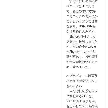
すでに分岐命令のオ
ペコードは１つだけ
で、覚えやすい3文字
ニモニックを考えつか
ないというアホな理由
もあり、BSR/JSR命
令は無条件のみです。
1byteの条件スキッ
プ命令も検討しました
が、次の命令が1byte
か2byteかによって挙
動が変わり、状態管理
が一段階複雑化するた
め、諦めました。
> フラグは……転送系
の命令では変化しない
ものが多い
自分は転送系でフラ
グ変化するCPUを、
6809以外知りません。
もしかして68xx系でも