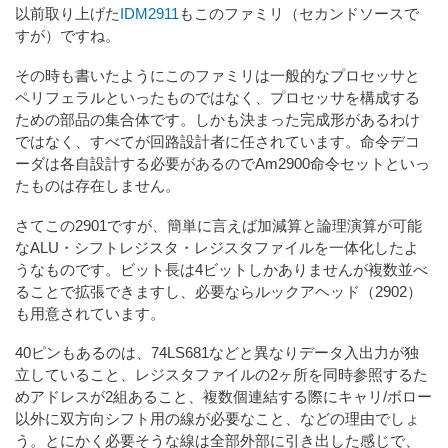
以前取り上げた
IDM2911
もこのファミリ（セカンドソースで
すが）ですね。
その時も書いたようにこのファミリは一般的なプロセッサと
ペリフェラルといったものではなく、プロセッサを構成する
ための部品の集合体です。しかも決まった完成形があるわけ
ではなく、すべてが回路設計者に任されています。命令デコ
ーダは各自設計する必要があるのでAm2900命令セットといっ
たものは存在しません。
さてこの2901ですが、簡単に言えば加減算と論理演算が可能
なALU・シフトレジスタ・レジスタファイルを一体化したよ
うなものです。ビット長は4ビットしかありませんが複数並べ
ることで拡張できますし、必要ならルックアヘッド（2902）
も用意されています。
40ピンもあるのは、74LS681などと異なりデータ入出力が独
立していること、レジスタファイルの2ヶ所を同時参照するた
めアドレスが2組あること、複数個連結する際にキャリ/ボロー
以外に双方向シフト用の線が必要なこと、などの理由でしょ
う。とにかく必要そうな線は全部外部に引き出した感じで、