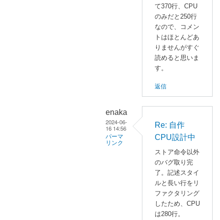
て370行、CPU
のみだと250行
なので、コメン
トはほとんどあ
りませんがすぐ
読めると思いま
す。
返信
enaka
2024-06-
Re: 自作
16 14:56
CPU設計中
パーマ
リンク
ストア命令以外
enaka
のバグ取り完
に
了。記述スタイ
よ
ルと長い行をリ
る
ファクタリング
「
R
したため、CPU
は280行。
e