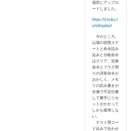
場所にアップロ
C
ードしました。
P
U
https://d.kuku.l
設
u/e3mjafazt
計
今のところ、
中
山場の状態ステ
」
ートと命令読み
へ
込みと分岐命令
の
はクリア、交換
返
命令とフラグ周
信
りの演算命令が
おかしく、メモ
リの読み書きが
全滅で不定伝搬
して勝手にリセ
ットがかかって
しかも復帰しな
い。
テスト用コー
ド込みで合わせ