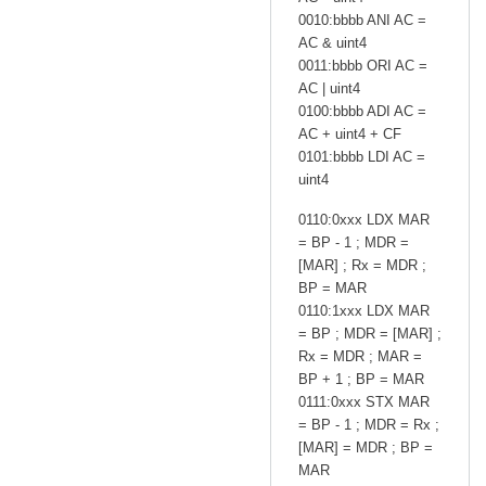
0010:bbbb ANI AC =
AC & uint4
0011:bbbb ORI AC =
AC | uint4
0100:bbbb ADI AC =
AC + uint4 + CF
0101:bbbb LDI AC =
uint4
0110:0xxx LDX MAR
= BP - 1 ; MDR =
[MAR] ; Rx = MDR ;
BP = MAR
0110:1xxx LDX MAR
= BP ; MDR = [MAR] ;
Rx = MDR ; MAR =
BP + 1 ; BP = MAR
0111:0xxx STX MAR
= BP - 1 ; MDR = Rx ;
[MAR] = MDR ; BP =
MAR