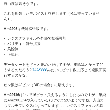
自由度は高そうです。
これを拡張したデバイスも存在します（私は持っていませ
ん）。
Am2903
は機能拡張版です。
レジスタファイルを外部で拡張可能
パリティ・符号拡張
乗除算
正規化
データシートをざっと眺めただけですが、乗除算とかってど
うするのだろう?
74AS888
みたいにビット数に応じて複数回実
行するのかな。
ピン数は48ピン（DIPの場合）に増えます。
Am29116
は1つで16ビット扱えるようにしたものですが、単純
にAm2901が4つ入っているわけではないようですね。入出力
もマルチプレクスになっていますし、レジスタファイルの異