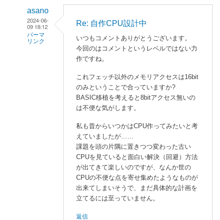
asano
2024-06-
Re: 自作CPU設計中
09 18:12
パーマ
いつもコメントありがとうございます。
リンク
今回のはコメントというレベルではない力
enaka
作ですね。
に
これフェッチ以外のメモリアクセスは16bit
よ
のみということで合っていますか?
る
BASIC移植を考えると8bitアクセス無いの
「
自
は不便な気がします。
作
C
私も昔からいつかはCPU作ってみたいと考
P
えていましたが……
課題を頭の片隅に置きつつ変わった古い
U
CPUを見ていると面白い解決（回避）方法
設
が出てきて楽しいのですが、なんか世の
計
CPUの不便な点を寄せ集めたようなものが
中
出来てしまいそうで、まだ具体的な計画を
」
立てるには至っていません。
へ
の
返信