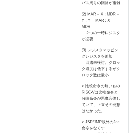
バス周りの回路が複雑
(2) MAR = X ; MDR =
Y ; Y = MAR ; X =
MDR
２つの一時レジスタ
が必要
(3) レジスタマッピン
グレジスタを追加
回路未検討。クロッ
ク速度は低下するがク
ロック数は最小
> 比較命令の無いもの
RISC-Vは比較命令と
分岐命令が悪魔合体し
ていて、正直その発想
はなかった。
> JSR/JMP以外のJcc
命令をなくす