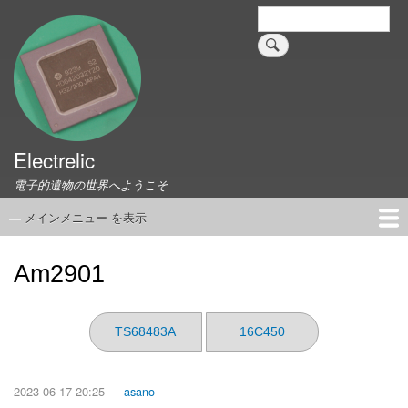
メ
検
索
イ
ン
コ
ン
テ
ン
ツ
Electrelic
に
電子的遺物の世界へようこそ
移
動
— メインメニュー を表示
メ
イ
ホーム
EMILY Board
Universal Monitor
コネクタ資料集
このサイトについて
リンク集
ン
Am2901
メ
ニ
ュ
TS68483A
16C450
ー
2023-06-17 20:25 —
asano