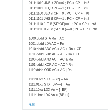
0111:1010 JNE if ZF==0 ; PC = CP + int8
0111:1011 JEQ if ZF==1 ; PC = CP + int8
0111:1100 JLO if CF==0 ; PC = CP + int8
0111:1101 JHS if CF==1 ; PC = CP + int8
0111:1110 JLT if (SF^OF)==1 ; PC = CP + int8
0111:1111 JGE if (SF^OF)==0 ; PC = CP + int8
1000:dddd STA Rn = AC
1001:dddd LDA AC = Rn
1010:dddd ADC AC = AC + Rn + CF
1011:dddd SBB AC = AC - Rn + CF
1100:dddd AND AC = AC & Rn
1101:dddd XOR AC = AC ^ Rn
1110:dddd ORR AC = AC | Rn
1111:00xx STX [--BP] = An
1111:01xx STX [BP++] = An
1111:10xx LDX An = [--BP]
1111:11xx LDX An = [BP++]
返信