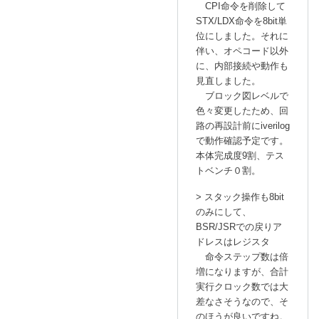
a
CPI命令を削除して
n
STX/LDX命令を8bit単
o
位にしました。それに
伴い、オペコード以外
に
に、内部接続や動作も
よ
見直しました。
る
ブロック図レベルで
「
R
色々変更したため、回
e
路の再設計前にiverilog
:
で動作確認予定です。
自
本体完成度9割、テス
作
トベンチ０割。
C
> スタック操作も8bit
P
のみにして、
U
BSR/JSRでの戻りア
設
ドレスはレジスタ
計
命令ステップ数は倍
中
増になりますが、合計
」
実行クロック数では大
へ
差なさそうなので、そ
の
のほうが良いですね。