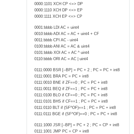
0000:1101 XCH CP <=> DP
0000:1110 XCH DP <=> EP
0000:1111 XCH EP <=> CP
0001:bbbb LDI AC = uint4
0010:bbbb ADI AC = AC + uint4 + CF
0011:bbbb CPI AC - uint4
0100:bbbb ANI AC = AC & uint4
0101:bbbb XOI AC = AC ^ uint4
0110:bbbb ORI AC = AC | uint4
0111:0000 BSR [--BP] = PC + 2 ; PC = PC + int8
0111:0001 BRA PC = PC + int8
0111:0010 BNE if ZF==0 ; PC = PC + int8
0111:0011 BEQ if ZF==1 ; PC = PC + int8
0111:0100 BLO if CF==0 ; PC = PC + int8
0111:0101 BHS if CF==1 ; PC = PC + int8
0111:0110 BLT if (SF^OF)==1 ; PC = PC + int8
0111:0111 BGE if (SF^OF)==0 ; PC = PC + int8
0111:1000 JSR [--BP] = PC + 2 ; PC = CP + int8
0111:1001 JMP PC = CP + int8