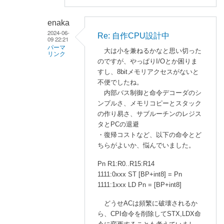
返
信
enaka
2024-06-
Re: 自作CPU設計中
09 22:21
パーマ
大は小を兼ねるかなと思い切った
リンク
のですが、やっぱりI/Oとか困りま
a
すし、8bitメモリアクセスがないと
s
不便でしたね。
a
内部バス制御と命令デコーダのシ
ンプルさ、メモリコピーとスタック
n
の作り易さ、サブルーチンのレジス
o
タとPCの退避
に
・復帰コストなど、以下の命令とど
よ
ちらがよいか、悩んでいました。
る
「
R
Pn R1:R0..R15:R14
e
1111:0xxx ST [BP+int8] = Pn
:
1111:1xxx LD Pn = [BP+int8]
自
どうせACは頻繁に破壊されるか
作
ら、CPI命令を削除してSTX,LDX命
C