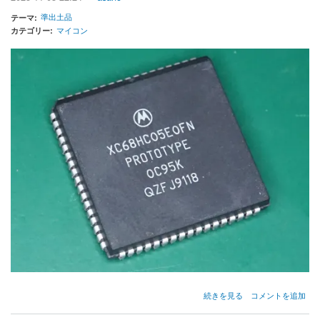
準出土品
テーマ
カテゴリー
マイコン
Motorola
続きを見る
コメントを追加
XC68HC05
の