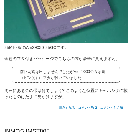
25MHz版のAm29030-25GCです。
金色のフタ付きパッケージでこちらの方が豪華に見えますね。
前回写真は出しませんでしたがAm29000の方は裏
（ピン側）にフタが付いていました。
周囲にある金の帯は何でしょう? このような位置にキャパシタの載
ったものはたまに見かけますが。
AMD
続きを見る
コメント数 2
コメントを追加
Am29030
の
INMOS IMST805