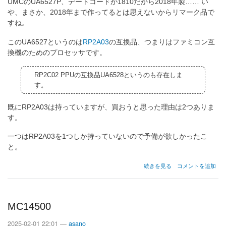
UMCのUA6527P、デートコードが1810だから2018年製…… い
や、まさか、2018年まで作ってるとは思えないからリマーク品で
すね。
このUA6527というのは
RP2A03
の互換品、つまりはファミコン互
換機のためのプロセッサです。
RP2C02 PPUの互換品UA6528というのも存在しま
す。
既にRP2A03は持っていますが、買おうと思った理由は2つありま
す。
一つはRP2A03を1つしか持っていないので予備が欲しかったこ
と。
UA6527P
続きを見る
コメントを追加
の
MC14500
2025-02-01 22:01 —
asano