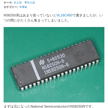
出土品
準出土品
テーマ
カテゴリー
半導体
NS8250系はあまり使っていないと
VL16C450
で書きましたが、い
つの間にかたくさん集まってしまいました。
まずは元になったNational SemiconductorのNS8250Nです。