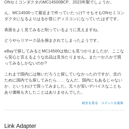
ONセミコンダクタのMC14500BCP、2023年製でしょうか。
ん、MC14500って最近まで作っていたっけ? そもそもONセミコン
ダクタになるよりはるか昔にディスコンになっていたはずです。
表面をよく見てみると削っているように見えますね。
どうやらリマーク品を掴まされてしまったようです。
eBayで探してみるとMC14500は他にも見つかりましたが、ここな
ら安心と言えるような出品は見当たりません。また一か八かで買
ってみるしかないのか?
これまで国内には無いだろうと探していなかったのですが、念の
ために国内でも探してみたら…… なんだ、国内にもあるじゃない
か、というわけで買ってみました。元々が安いデバイスなことも
あり価格も大したことはありませんでした。
MC14500
続きを見る
コメントを追加
の
Link Adapter