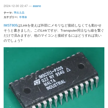
2024-12-30 22:47 —
asano
準出土品
テーマ
カテゴリー
半導体
IMST805
はLinkを使えば外部にメモリなど接続しなくても動かせ
そうと書きました。このLinkですが、Transputer同士なら線を繋ぐ
だけで済みますが、他のマイコンと接続するにはどうすれば良い
のでしょう?