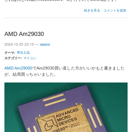
NS8250
続きを見る
コメントを追加
と
仲
間
た
AMD Am29030
ち
の
2024-12-25 23:15 —
asano
準出土品
テーマ
カテゴリー
マイコン
AMD Am29000
でAm29030買い直した方がいいかもと書きました
が、結局買っちゃいました。