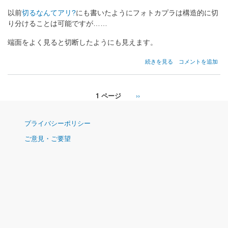
以前
切るなんてアリ?
にも書いたようにフォトカプラは構造的に切
り分けることは可能ですが……
端面をよく見ると切断したようにも見えます。
Omron
続きを見る
コメントを追加
EE-
CF4
の
1 ページ
次
››
ペ
ペ
ー
ー
ナ
ジ
プライバシーポリシー
ジ
ビ
送
ご意見・ご要望
ゲ
り
ー
シ
ョ
ン