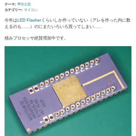
準出土品
テーマ
カテゴリー
マイコン
今年は
LED Flasher
くらいしか作っていない（アレを作った内に数
えるのも……）のにまたいろいろ買ってしまい……
積みプロセッサ絶賛増加中です。