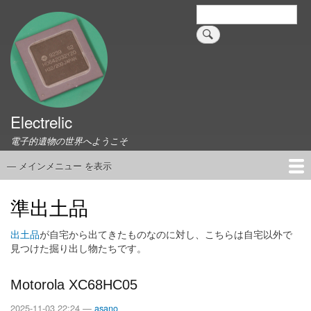
メ
検
索
イ
ン
コ
ン
テ
ン
ツ
Electrelic
に
電子的遺物の世界へようこそ
移
動
— メインメニュー を表示
メ
イ
ホーム
EMILY Board
Universal Monitor
コネクタ資料集
このサイトについて
リンク集
ン
準出土品
メ
ニ
出土品
が自宅から出てきたものなのに対し、こちらは自宅以外で
見つけた掘り出し物たちです。
ュ
ー
Motorola XC68HC05
2025-11-03 22:24 —
asano