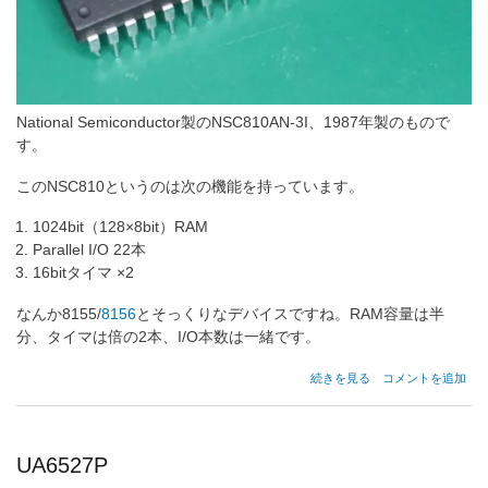
National Semiconductor製のNSC810AN-3I、1987年製のもので
す。
このNSC810というのは次の機能を持っています。
1024bit（128×8bit）RAM
Parallel I/O 22本
16bitタイマ ×2
なんか8155/
8156
とそっくりなデバイスですね。RAM容量は半
分、タイマは倍の2本、I/O本数は一緒です。
NSC810
続きを見る
コメントを追加
の
UA6527P