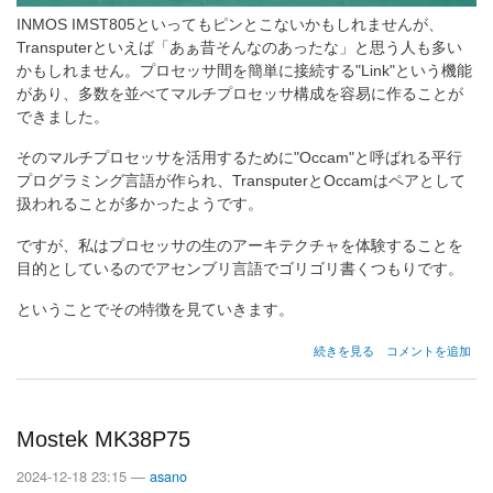
INMOS IMST805といってもピンとこないかもしれませんが、
Transputerといえば「あぁ昔そんなのあったな」と思う人も多い
かもしれません。プロセッサ間を簡単に接続する"Link"という機能
があり、多数を並べてマルチプロセッサ構成を容易に作ることが
できました。
そのマルチプロセッサを活用するために"Occam"と呼ばれる平行
プログラミング言語が作られ、TransputerとOccamはペアとして
扱われることが多かったようです。
ですが、私はプロセッサの生のアーキテクチャを体験することを
目的としているのでアセンブリ言語でゴリゴリ書くつもりです。
ということでその特徴を見ていきます。
INMOS
続きを見る
コメントを追加
IMST805
の
Mostek MK38P75
2024-12-18 23:15 —
asano