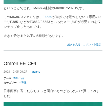
ということでこれ、Mostek社製のMK38P75/02Hです。
このMK3870ファミリは、
F3850
が単独では動作しない（専用のメ
モリF3851などかF3852/F3853といったメモリI/Fが必要）のをワ
ンチップ化したものです。
大きく分けると以下の3種類があります。
Mostek
続きを見る
コメントを追加
MK38P75
の
Omron EE-CF4
2024-12-05 09:27 —
asano
準出土品
テーマ
カテゴリー
半導体
日米商事に寄ったらちょっと面白いものがあったので買ってみま
した。