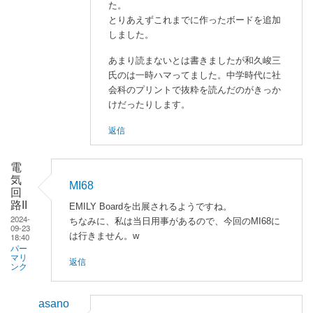
た。
enaka
とりあえずこれまでに作ったボードを追加
に
しました。
よ
あまり読まないとは書きましたが和久峻三
る
氏のは一時ハマってました。中学時代に社
「
E
会科のプリントで抜粋を読んだのがきっか
M
けだったりします。
I
返信
L
Y
B
電
o
気
MI68
回
a
路II
EMILY Boardを出展されるようですね。
r
2024-
ちなみに、私は当日用事があるので、今回のMI68に
d
09-23
は行きません。w
18:40
」
パー
へ
マリ
返信
ンク
の
返
asano
信