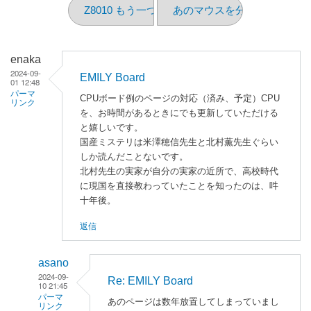
Z8010 もう一つ
あのマウスを分解してみた
enaka
2024-09-
EMILY Board
01 12:48
パーマ
CPUボード例のページの対応（済み、予定）CPU
リンク
を、お時間があるときにでも更新していただける
と嬉しいです。
国産ミステリは米澤穂信先生と北村薫先生ぐらい
しか読んだことないです。
北村先生の実家が自分の実家の近所で、高校時代
に現国を直接教わっていたことを知ったのは、吽
十年後。
返信
asano
2024-09-
Re: EMILY Board
10 21:45
パーマ
あのページは数年放置してしまっていまし
リンク