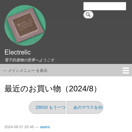
メ
検
索
イ
ン
コ
ン
テ
ン
ツ
Electrelic
に
電子的遺物の世界へようこそ
移
動
— メインメニュー を表示
メ
イ
ホーム
EMILY Board
Universal Monitor
コネクタ資料集
このサイトについて
リンク集
ン
最近のお買い物（2024/8）
メ
ニ
ュ
Z8010 もう一つ
あのマウスを分解してみた
ー
2024-08-31 20:46 —
asano