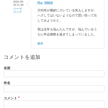
2024-09-
Re: MI68
24 21:38
パーマ
方向性が微妙にズレている気もしますが、
リンク
ハズしてはいないようなので思い切って出
電
してみようかと。
気
実は去年も悩んだんですが、悩んでいるう
回
ちに申込期限を過ぎてしまっていました。
路
II
返信
に
よ
コメントを追加
る
「
M
名前
I
6
8
件名
」
へ
の
コメント
返