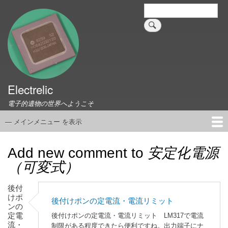
メ
検
索
イ
ン
コ
ン
テ
ン
ツ
Electrelic
に
電子的遺物の世界へようこそ
移
動
— メインメニュー を表示
メ
イ
ホーム
EMILY Board
Universal Monitor
コネクタ資料集
このサイトについて
リンク集
ン
Add new comment to
安定化電源
メ
（可変式）
ニ
ュ
後付
ー
けポ
後付けポンの定電流・電流リミット
ンの
定電
後付けポンの定電流・電流リミット LM317で電流
流・
制限がある程度できたら便利ですね。出力端子にナ