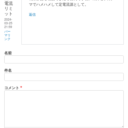
電流
マでハメハメして定電流源として。
リミ
ット
返信
2024-
03-25
21:59
パー
マリ
ンク
名前
件名
コメント