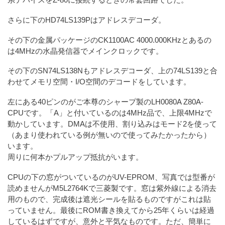
系デバイスをZ-80に接続するときの常套回路でした。
さらに下のHD74LS139Pはアドレスデコーダ。
その下の金属パッケージのCK1100AC 4000.000KHzとあるの
は4MHzの水晶発信器でメインクロックです。
その下のSN74LS138Nもアドレスデコーダ、上の74LS139と合
わせてメモリ空間・I/O空間のデコードをしています。
左にある40ピンのがご本尊のシャープ製のLH0080A Z80A-
CPUです。「A」と付いているのは4MHz品で、上限4MHzで
動かしています。DMAは不使用、割り込みはモード2を使って
（あまり使われている例が無いので使ってみたかったから）
います。
周りに何本かプルアップ抵抗がいます。
CPUの下の窓がついているのがUV-EPROM、写真では型番が
読めませんがM5L2764Kで三菱製です。窓は紫外線による消去
用のもので、完成後は遮光シールを貼るものですがこれは貼
っていません。最後にROM書き換えてから25年くらいは経過
しているはずですが、意外と平気なものです。ただ、簡単に