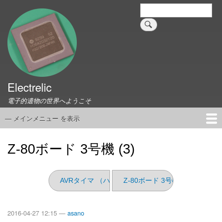
メ
検
索
イ
ン
コ
ン
テ
ン
ツ
Electrelic
に
電子的遺物の世界へようこそ
移
動
— メインメニュー を表示
メ
イ
ホーム
EMILY Board
Universal Monitor
コネクタ資料集
このサイトについて
リンク集
ン
Z-80ボード 3号機 (3)
メ
ニ
ュ
AVRタイマ （ハードウェア編）
Z-80ボード 3号機 (2)
ー
2016-04-27 12:15 —
asano