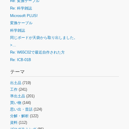
Re: 変換ケーブル
Re: 科学雑誌
Microsoft PLUS!
変換ケーブル
科学雑誌
同じボードが天袋から取り出しました。
>…
Re: W65C02で最近自作された方
Re: ICB-01B
テーマ
出土品
(719)
工作
(241)
準出土品
(201)
買い物
(144)
思い出・昔話
(124)
分解・解析
(122)
資料
(112)