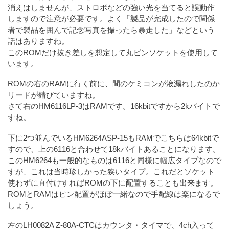
消えはしませんが、ストロボなどの強い光を当てると誤動作
しますので注意が必要です。よく「製品が完成したので関係
者で製品を囲んで記念写真を撮ったら暴走した」などという
話はありますね。
このROMだけ抜き差しを想定して丸ピンソケットを使用して
います。
ROMの右のRAMに行く前に、間のケミコンが液漏れしたのか
リードが錆びていますね。
さて右のHM6116LP-3はRAMです。16kbitですから2kバイトで
すね。
下に2つ並んでいるHM6264ASP-15もRAMでこちらは64kbitで
すので、上の6116と合わせて18kバイトあることになります。
このHM6264も一般的なものは6116と同様に幅広タイプなので
すが、これは当時珍しかった狭いタイプ。これだとソケット
使わずに直付けすればROMの下に配置することも出来ます。
ROMとRAMはピン配置がほぼ一緒なので手配線は楽になるで
しょう。
左のLH0082A Z-80A-CTCはカウンタ・タイマで、4ch入って