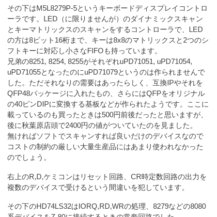
その下はM5L8279P-5というキーボードディスプレイコントロ
ーラです。LED（に限りませんが）のダイナミックスキャン
とキーマトリックスのスキャンをするコントローラで、LED
の方は8ビット16桁まで、キーは8x8のマトリックスと2つのシ
フトキーに対応し小さなFIFOも持っています。
兄弟の8251, 8254, 8255がそれぞれuPD71051, uPD71054,
uPD71055となったのにuPD71079というのは作られませんで
した。ただそれなりの需要はあったらしく、互換IPやそれを
QFP48パッケージに入れたもの、さらにはQFPをオリジナル
の40ピンDIPに変換する基板などが作られたようです。ここに
載っているのも買ったときは500円前後だったと思いますが、
後に秋葉原店頭で2400円の値がついていたのを見ました。
無ければソフトでスキャンすれば良いだけのデバイスなので
コストの制約の厳しい大量生産品にはあまり使われなかった
のでしょう。
右上のR,D,ケミコンはリセット回路、CR時定数回路の出力を
複数のデバイスで受けるという間違いを犯しています。
その下のHD74LS32はIORQ,RD,WRの処理、8279などの8080