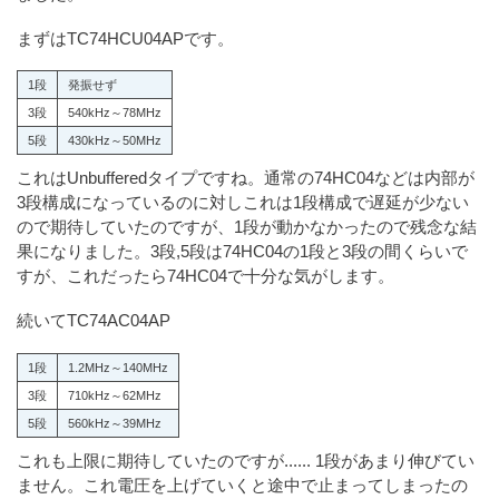
まずはTC74HCU04APです。
1段
発振せず
3段
540kHz～78MHz
5段
430kHz～50MHz
これはUnbufferedタイプですね。通常の74HC04などは内部が
3段構成になっているのに対しこれは1段構成で遅延が少ない
ので期待していたのですが、1段が動かなかったので残念な結
果になりました。3段,5段は74HC04の1段と3段の間くらいで
すが、これだったら74HC04で十分な気がします。
続いてTC74AC04AP
1段
1.2MHz～140MHz
3段
710kHz～62MHz
5段
560kHz～39MHz
これも上限に期待していたのですが...... 1段があまり伸びてい
ません。これ電圧を上げていくと途中で止まってしまったの