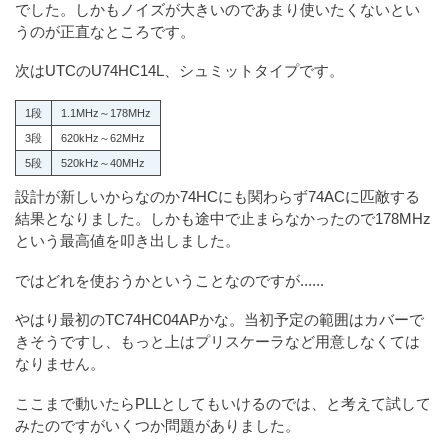
でした。しかもノイズが大きいのであまり使いたくないとい
うのが正直なところです。
次はUTCのU74HC14L、シュミットタイプです。
1段
1.1MHz～178MHz
3段
620kHz～62MHz
5段
520kHz～40MHz
設計が新しいからなのか74HCにも関わらず74ACに匹敵する
結果となりました。しかも途中で止まらなかったので178MHz
という最高値を叩き出しました。
ではどれを使おうかということなのですが......
やはり最初のTC74HC04APかな。当初予定の範囲はカバーで
きそうですし、もっと上はプリスケーラなど用意しなくては
なりません。
ここまで動いたらPLLとしてもいけるのでは、と考えて試して
みたのですがいくつか問題がありました。