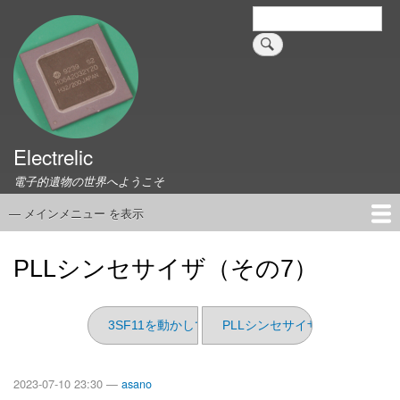
メ
検
索
イ
ン
コ
ン
テ
ン
ツ
Electrelic
に
電子的遺物の世界へようこそ
移
動
— メインメニュー を表示
メ
イ
ホーム
EMILY Board
Universal Monitor
コネクタ資料集
このサイトについて
リンク集
ン
PLLシンセサイザ（その7）
メ
ニ
ュ
3SF11を動かしてみた、はず
PLLシンセサイザ（その6）
ー
2023-07-10 23:30 —
asano