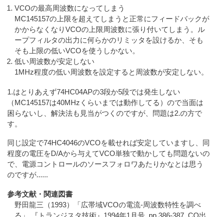
VCOの最高周波数になってしまう
MC145157の上限を超えてしまうと正常にフィードバックが
かからなくなりVCOの上限周波数に張り付いてしまう。ル
ープフィルタの出力に何らかのリミッタを設けるか、そも
そも上限の低いVCOを使うしかない。
低い周波数が安定しない
1MHz程度の低い周波数を設定すると周波数が安定しない。
1.はとりあえず74HC04APの3段か5段では発生しない
（MC145157は40MHzくらいまでは動作してる）ので当面は
困らないし、解決法も見当がつくのですが、問題は2.の方で
す。
同じ設定で74HC4046のVCOを載せれば安定していますし、同
程度の電圧をD/Aから与えてVCO単独で動かしても問題ないの
で、電源コントロールのソースフォロワあたりかなとは思う
のですが......
参考文献・関連図書
野田龍三（1993）「広帯域VCOの電流-周波数特性を調べ
る」,『トランジスタ技術』1994年1月号, pp.386-387, CQ出