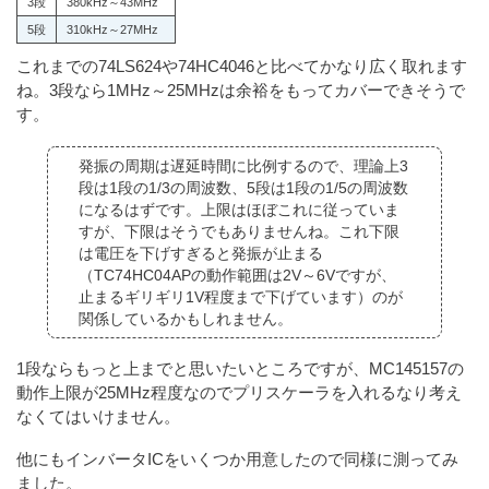
3段
380kHz～43MHz
5段
310kHz～27MHz
これまでの74LS624や74HC4046と比べてかなり広く取れます
ね。3段なら1MHz～25MHzは余裕をもってカバーできそうで
す。
発振の周期は遅延時間に比例するので、理論上3
段は1段の1/3の周波数、5段は1段の1/5の周波数
になるはずです。上限はほぼこれに従っていま
すが、下限はそうでもありませんね。これ下限
は電圧を下げすぎると発振が止まる
（TC74HC04APの動作範囲は2V～6Vですが、
止まるギリギリ1V程度まで下げています）のが
関係しているかもしれません。
1段ならもっと上までと思いたいところですが、MC145157の
動作上限が25MHz程度なのでプリスケーラを入れるなり考え
なくてはいけません。
他にもインバータICをいくつか用意したので同様に測ってみ
ました。