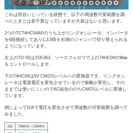
これは現在いじっている状態で、以下の周波数可変範囲を調
べたときとは若干異なっていますが大差はないと思います。
2つのTC74HC04APのうち上がリングオシレータ、インバータ
を6段接続してあり1,3,5段を右側のジャンパで切り替えられる
ようになっています。
左上のTO-92は2SK363、ソースフォロワで上の74HC04の
Vcc
をコントロールします。
下の74HC04は5V CMOSレベルへの変換器です。リングオシ
レータは電源電圧を変化させているので振幅が変化し、その
ままでは使いにくいのでAC結合ののちCMOSレベルに変換し
ています。
例によってD/Aで電圧を変化させて周波数の可変範囲を調べて
みました。
1段
700kHz～126MHz