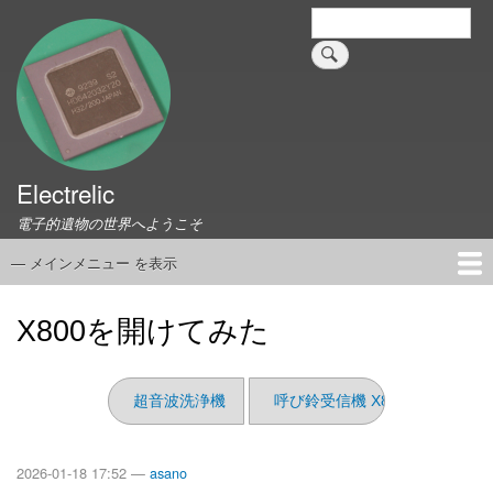
メ
検
索
イ
ン
コ
ン
テ
ン
ツ
Electrelic
に
電子的遺物の世界へようこそ
移
動
— メインメニュー を表示
メ
イ
ホーム
EMILY Board
Universal Monitor
コネクタ資料集
このサイトについて
リンク集
ン
X800を開けてみた
メ
ニ
ュ
超音波洗浄機
呼び鈴受信機 X800
ー
2026-01-18 17:52 —
asano