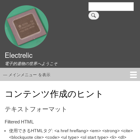
メ
検
索
イ
ン
コ
ン
テ
ン
ツ
Electrelic
に
電子的遺物の世界へようこそ
移
動
— メインメニュー を表示
メ
イ
ホーム
EMILY Board
Universal Monitor
コネクタ資料集
このサイトについて
リンク集
ン
コンテンツ作成のヒント
メ
ニ
テキストフォーマット
ュ
ー
Filtered HTML
使用できるHTMLタグ: <a href hreflang> <em> <strong> <cite>
<blockquote cite> <code> <ul type> <ol start type> <li> <dl>