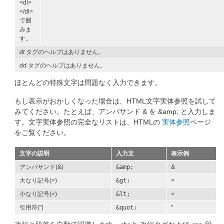
<dl>
</dl>
で囲
みま
す。
dt
タグのヘルプはありません。
dd
タグのヘルプはありません。
ほとんどの特殊文字は問題なく入力できます。
もし表示がおかしくなった場合は、HTML文字実体参照を試して
みてください。たとえば、アンパサンド & を &amp; と入力しま
す。文字実体参照の完全なリストは、HTMLの
実体参照
ページ
をご覧ください。
文字の説明
入力文
表示例
アンパサンド(&)
&amp;
&
大なり記号(>)
&gt;
>
小なり記号(<)
&lt;
<
引用符(")
&quot;
"