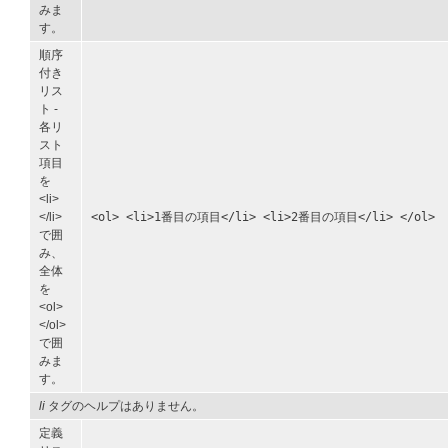
みま
す。
順序
付き
リス
ト -
各リ
スト
項目
を
<li>
</li>
<ol> <li>1番目の項目</li> <li>2番目の項目</li> </ol>
で囲
み、
全体
を
<ol>
</ol>
で囲
みま
す。
li
タグのヘルプはありません。
定義