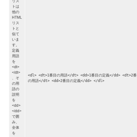
リス
トは
他の
HTML
リス
トと
似て
いま
す。
定義
用語
を
<dt>
</dt>
<dl> <dt>1番目の用語</dt> <dd>1番目の定義</dd> <dt>2
、そ
の用語</dt> <dd>2番目の定義</dd> </dl>
の用
語の
説明
を
<dd>
</dd>
で囲
み、
全体
を