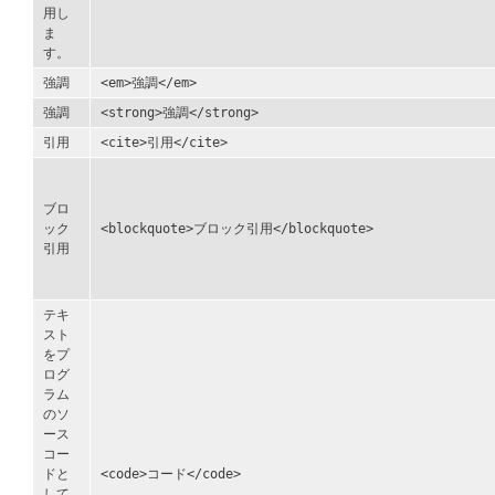
用し
ま
す。
強調
<em>強調</em>
強調
<strong>強調</strong>
引用
<cite>引用</cite>
ブロ
ック
<blockquote>ブロック引用</blockquote>
引用
テキ
スト
をプ
ログ
ラム
のソ
ース
コー
ドと
<code>コード</code>
して