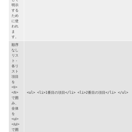
明示
する
ため
に使
われ
ま
す。
順序
なし
リス
ト -
各リ
スト
項目
を
<li>
</li>
<ul> <li>1番目の項目</li> <li>2番目の項目</li> </ul>
で囲
み、
全体
を
<ul>
</ul>
で囲