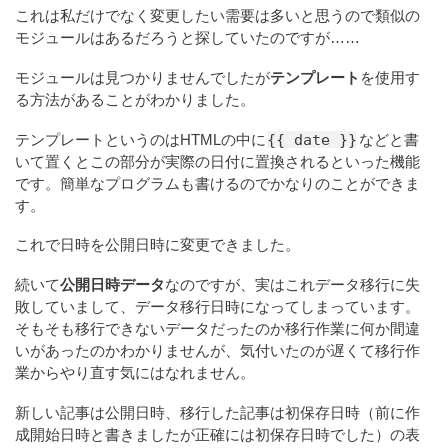
これは私だけでなく変更したい需要は多いと思うので類似の
モジュールはあるだろうと探していたのですが……
モジュールは見つかりませんでしたが
テンプレート
を使用す
る方法があることがわかりました。
{{ date }}
テンプレートというのはHTMLの中に
などと書
いて置くとこの部分が実際の日付に置換されるといった機能
です。簡単なプログラムも書けるのでかなりのことができま
す。
これで日時を公開日時に変更できました。
続いて
公開日時データ
なのですが、実はこれデータ移行に失
敗していまして、データ移行日時になってしまっています。
そもそも移行できないデータだったのか移行作業に何か間違
いがあったのかわかりませんが、気付いたのが遅くて移行作
業からやり直す気にはなれません。
新しい記事は公開日時、移行した記事は初保存日時（前に作
成開始日時と書きましたが正確には初保存日時でした）の表