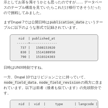
示としてお茶を濁そうかとも思ったのですが…… データベー
スのテーブル構造を見ていたらこれだけ移行できそうだった
ので挑戦してみました。
publication_date
まずDrupal 7では公開日時は
というテー
ブルに以下のような形式で記録されています。
 nid  | published_at 

------+--------------

  737 |   1508153920

  830 |   1514188950

  790 |   1510324303
日時はUNIX時刻ですね。
一方、Drupal 10ではリビジョンごとに持っていて、
node_field_data
node_field_revision
,
の両方に含ま
れています。以下は前者（後者も似ています）の先頭部分で
す。
 nid  |  vid  |     type      | langcode | stat