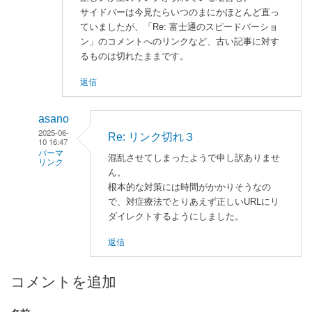
サイドバーは今見たらいつのまにかほとんど直っ
ていましたが、「Re: 富士通のスピードバーショ
ン」のコメントへのリンクなど、古い記事に対す
るものは切れたままです。
返信
asano
2025-06-
Re: リンク切れ３
10 16:47
パーマ
混乱させてしまったようで申し訳ありませ
リンク
ん。
enaka
根本的な対策には時間がかかりそうなの
に
で、対症療法でとりあえず正しいURLにリ
よ
ダイレクトするようにしました。
る
返信
「
リ
ン
コメントを追加
ク
切