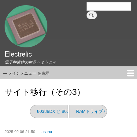
メ
検
索
イ
ン
コ
ン
テ
ン
ツ
Electrelic
に
電子的遺物の世界へようこそ
移
動
— メインメニュー を表示
メ
イ
ホーム
EMILY Board
Universal Monitor
コネクタ資料集
このサイトについて
リンク集
ン
サイト移行（その3）
メ
ニ
ュ
80386DX と 80387DX
RAMドライブカード
ー
2025-02-06 21:50 —
asano