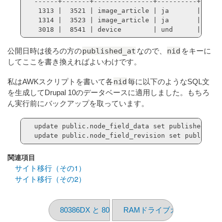
------+-------+---------------+----------+-----
 1313 |  3521 | image_article | ja       |    
 1314 |  3523 | image_article | ja       |     
 3018 |  8541 | device        | und      |     
published_at
nid
公開日時は後ろの方の
なので、
をキーに
してここを書き換えればよいわけです。
nid
私はAWKスクリプトを書いて各
毎に以下のようなSQL文
を生成してDrupal 10のデータベースに適用しました。もちろ
ん実行前にバックアップを取っています。
update public.node_field_data set published_at =
update public.node_field_revision set published
関連項目
サイト移行（その1）
サイト移行（その2）
80386DX と 80387DX
RAMドライブカード