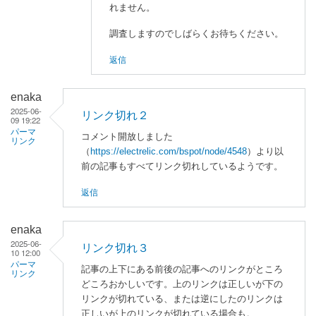
れません。
る
「
リ
調査しますのでしばらくお待ちください。
ン
ク
返信
切
れ
enaka
」
2025-06-
リンク切れ２
09 19:22
へ
パーマ
コメント開放しました
の
リンク
（
https://electrelic.com/bspot/node/4548
）より以
返
前の記事もすべてリンク切れしているようです。
信
返信
enaka
2025-06-
リンク切れ３
10 12:00
パーマ
記事の上下にある前後の記事へのリンクがところ
リンク
どころおかしいです。上のリンクは正しいが下の
リンクが切れている、または逆にしたのリンクは
正しいが上のリンクが切れている場合も。