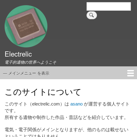
メ
検
索
イ
ン
コ
ン
テ
ン
ツ
Electrelic
に
電子的遺物の世界へようこそ
移
動
— メインメニュー を表示
メ
イ
ホーム
EMILY Board
Universal Monitor
コネクタ資料集
このサイトについて
リンク集
ン
このサイトについて
メ
ニ
このサイト（electrelic.com）は
asano
が運営する個人サイト
ュ
です。
所有する遺物や制作した作品・昔話などを紹介しています。
ー
電気・電子関係がメインとなりますが、他のものは載せない
ということではありません。