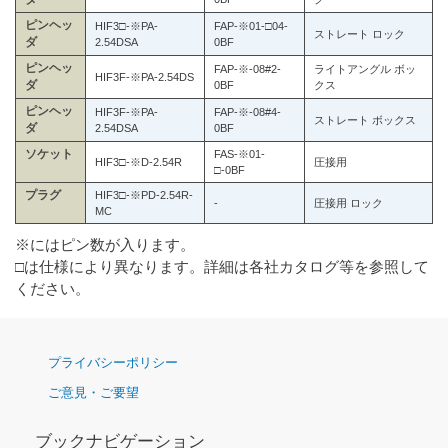
ピンヘッ
HIF3□-※PA-
FAP-※01-□04-
ストレート ロック
ダ
2.54DSA
0BF
ピンヘッ
FAP-※-08#2-
ライトアングル ボッ
HIF3F-※PA-2.54DS
ダ
0BF
クス
ピンヘッ
HIF3F-※PA-
FAP-※-08#4-
ストレート ボックス
ダ
2.54DSA
0BF
ソケット
FAS-※01-
HIF3□-※D-2.54R
圧接用
□-0BF
プラグ
HIF3□-※PD-2.54R-
-
圧接用 ロック
MC
※にはピン数が入ります。
□は仕様により異なります。詳細は各社カタログ等を参照して
ください。
ナ
プライバシーポリシー
ビ
ご意見・ご要望
ゲ
ー
シ
ブックナビゲーション