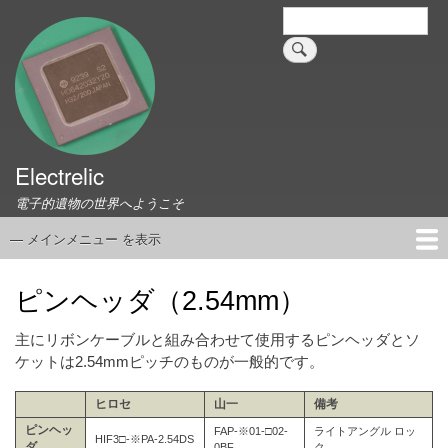
メ
検
索
イ
ン
コ
ン
テ
ン
ツ
Electrelic
に
電子的遺物の世界へようこそ
移
動
— メインメニュー を表示
メ
イ
ホーム
EMILY Board
Universal Monitor
コネクタ資料集
このサイトについて
リンク集
ン
ピンヘッダ（2.54mm）
メ
ニ
主にリボンケーブルと組み合わせて使用するピンヘッダとソ
ュ
ケットは2.54mmピッチのものが一般的です。
ー
ヒロセ
山一
備考
ピンヘッ
FAP-※01-□02-
ライトアングル ロッ
HIF3□-※PA-2.54DS
ダ
0BF
ク