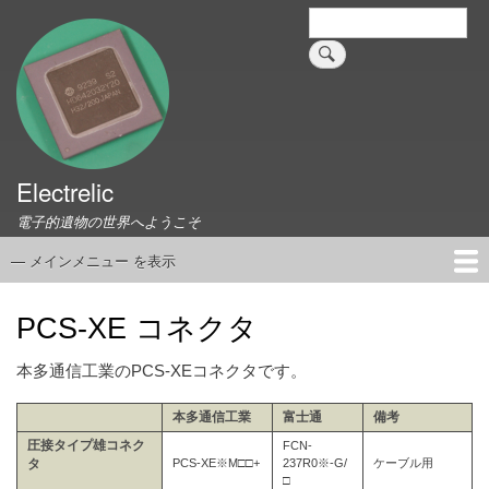
メ
検
索
イ
ン
コ
ン
テ
ン
ツ
Electrelic
に
電子的遺物の世界へようこそ
移
動
— メインメニュー を表示
メ
イ
ホーム
EMILY Board
Universal Monitor
コネクタ資料集
このサイトについて
リンク集
ン
PCS-XE コネクタ
メ
ニ
本多通信工業のPCS-XEコネクタです。
ュ
本多通信工業
富士通
備考
ー
圧接タイプ雄コネク
FCN-
PCS-XE※M□□+
237R0※-G/
ケーブル用
タ
□