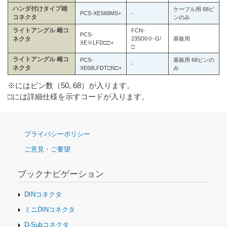
ハンダ付けタイプ雄
ケーブル用 68ピ
PCS-XES68MS+
-
コネクタ
ンのみ
ライトアングル 雌コ
FCN-
PCS-
235D0※-G/
基板用
ネクタ
XE※LFD□□+
□
ライトアングル 雌コ
PCS-
基板用 68ピンの
-
ネクタ
XE68LFDT□N□+
み
※にはピン数（50, 68）が入ります。
□には詳細仕様を示すコードが入ります。
ナ
プライバシーポリシー
ビ
ご意見・ご要望
ゲ
ー
シ
ブックナビゲーション
ョ
ン
DINコネクタ
ミニDINコネクタ
D-Subコネクタ