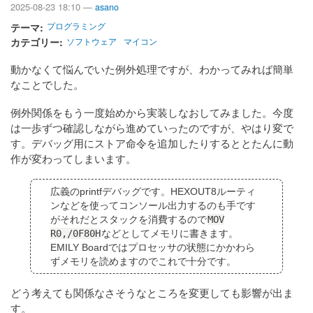
2025-08-23 18:10 —
asano
テーマ
プログラミング
カテゴリー
ソフトウェア
マイコン
動かなくて悩んでいた例外処理ですが、わかってみれば簡単
なことでした。
例外関係をもう一度始めから実装しなおしてみました。今度
は一歩ずつ確認しながら進めていったのですが、やはり変で
す。デバッグ用にストア命令を追加したりするととたんに動
作が変わってしまいます。
広義のprintfデバッグです。HEXOUT8ルーティ
ンなどを使ってコンソール出力するのも手です
がそれだとスタックを消費するので
MOV
R0,/0F80H
などとしてメモリに書きます。
EMILY Boardではプロセッサの状態にかかわら
ずメモリを読めますのでこれで十分です。
どう考えても関係なさそうなところを変更しても影響が出ま
す。