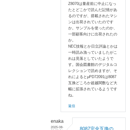
efialtes_htn
」
Z8070は量産前に中止になっ
に
へ
たとどこかで読んだ記憶があ
よ
の
るのですが、搭載されたマシ
る
返
ンは出荷されていたのです
「
Z
か。サンプルを使ったのか、
信
i
一部顧客向けに出荷されたの
l
か。
NEC技報とか日立評論とかは
o
一時読み漁っていましたがこ
g
れは見落としていたようで
の
す。国会図書館のデジタルコ
Z
レクションで読めますが、そ
8
れによるとμPD72091は8087
0
互換どころか超越関数など大
7
幅に拡張されているようです
0
ね。
は
返信
一
応
出
enaka
2025-08-
た
8087完全互換の