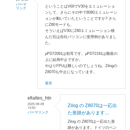
パーマ
ということはV60でV30をエミュレーショ
リンク
ンして、さらにその中で8080エミュレーシ
enaka
ョンが動いていたということですか? さら
に
にZ80モードも。
よ
そういえばV30にZ80エミュレーション積
んだ石は自社パソコンに使用例がありまし
る
た。
「
関
係
μPD72091は初耳です。μPD72191は難産の
者
上に結局中止ですか。
か
やはりFPUは難しいのでしょうね。Zilogの
ら
Z8070も中止になっています。
聞
返信
い
た
話
efialtes_htn
2025-08-28
２
Zilog の Z8070は一応出
13:50
」
た形跡があります…
パーマリンク
へ
a
Zilog の Z8070は一応出た形
の
跡があります。ドイツのベン
s