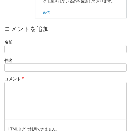
ク印刷されているのを確認しております。
の
係
返信
返
者
信
か
ら
コメントを追加
聞
い
名前
た
話
件名
２
」
へ
コメント
の
返
信
HTMLタグは利用できません。