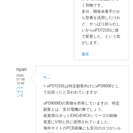
Z
く別物です。
8
多分、開発未着手だか
0
ら型番を流用したけれ
7
ど、やっぱり紛らわし
0
いからuPD72191に後
は
で変更した、という気
がします。
一
応
返信
出
た
nyan
形
2026-
>…
跡
07-08
12:46
が
> uPD72191は特定顧客向けにuPD9008とし
パー
あ
マリ
て出回ったと言われていますが、
ンク
り
uPD9008Dの実物を所有していますが、特定
ま
enaka
顧客とは、安川電機の事でしょう。
す
に
産業用ロボットERC•ERCIIシリーズの制御
…
よ
装置にV30と共に使用されていました。
」
る
海外サイトのPCB画像にも安川のロゴがシル
へ
「
関