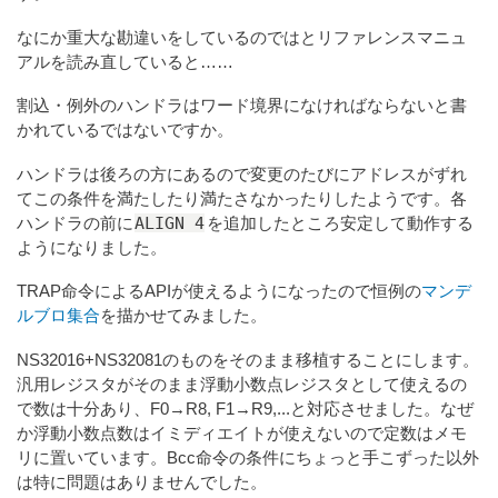
なにか重大な勘違いをしているのではとリファレンスマニュ
アルを読み直していると……
割込・例外のハンドラはワード境界になければならないと書
かれているではないですか。
ハンドラは後ろの方にあるので変更のたびにアドレスがずれ
てこの条件を満たしたり満たさなかったりしたようです。各
ALIGN 4
ハンドラの前に
を追加したところ安定して動作する
ようになりました。
TRAP命令によるAPIが使えるようになったので恒例の
マンデ
ルブロ集合
を描かせてみました。
NS32016+NS32081のものをそのまま移植することにします。
汎用レジスタがそのまま浮動小数点レジスタとして使えるの
で数は十分あり、F0→R8, F1→R9,...と対応させました。なぜ
か浮動小数点数はイミディエイトが使えないので定数はメモ
リに置いています。Bcc命令の条件にちょっと手こずった以外
は特に問題はありませんでした。