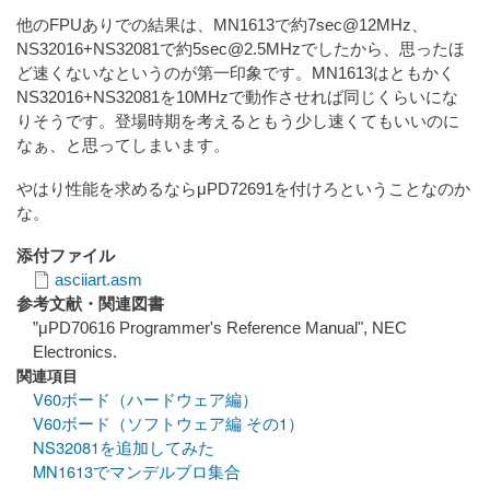
他のFPUありでの結果は、MN1613で約7sec@12MHz、
NS32016+NS32081で約5sec@2.5MHzでしたから、思ったほ
ど速くないなというのが第一印象です。MN1613はともかく
NS32016+NS32081を10MHzで動作させれば同じくらいにな
りそうです。登場時期を考えるともう少し速くてもいいのに
なぁ、と思ってしまいます。
やはり性能を求めるならμPD72691を付けろということなのか
な。
添付ファイル
asciiart.asm
参考文献・関連図書
”μPD70616 Programmer's Reference Manual", NEC
Electronics.
関連項目
V60ボード（ハードウェア編）
V60ボード（ソフトウェア編 その1）
NS32081を追加してみた
MN1613でマンデルブロ集合