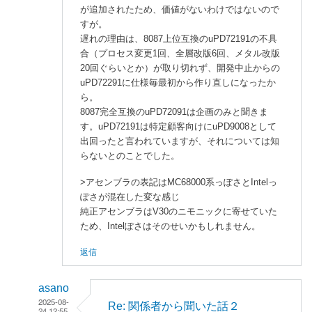
が追加されたため、価値がないわけではないので
すが。
遅れの理由は、8087上位互換のuPD72191の不具
合（プロセス変更1回、全層改版6回、メタル改版
20回ぐらいとか）が取り切れず、開発中止からの
uPD72291に仕様毎最初から作り直しになったか
ら。
8087完全互換のuPD72091は企画のみと聞きま
す。uPD72191は特定顧客向けにuPD9008として
出回ったと言われていますが、それについては知
らないとのことでした。
>アセンブラの表記はMC68000系っぽさとIntelっ
ぽさが混在した変な感じ
純正アセンブラはV30のニモニックに寄せていた
ため、Intelぽさはそのせいかもしれません。
返信
asano
2025-08-
Re: 関係者から聞いた話２
24 12:55