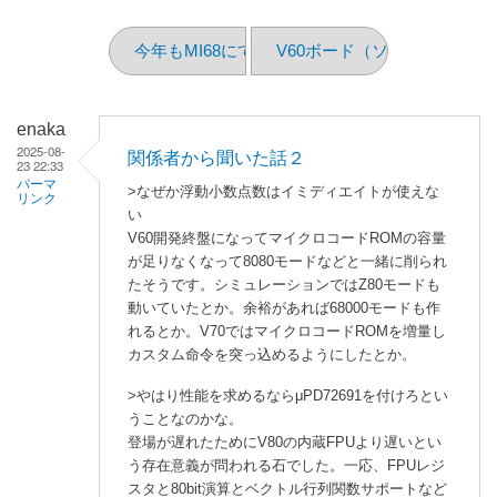
今年もMI68にて展示します
V60ボード（ソフトウェア編 
enaka
2025-08-
関係者から聞いた話２
23 22:33
パーマ
>なぜか浮動小数点数はイミディエイトが使えな
リンク
い
V60開発終盤になってマイクロコードROMの容量
が足りなくなって8080モードなどと一緒に削られ
たそうです。シミュレーションではZ80モードも
動いていたとか。余裕があれば68000モードも作
れるとか。V70ではマイクロコードROMを増量し
カスタム命令を突っ込めるようにしたとか。
>やはり性能を求めるならμPD72691を付けろとい
うことなのかな。
登場が遅れたためにV80の内蔵FPUより遅いとい
う存在意義が問われる石でした。一応、FPUレジ
スタと80bit演算とベクトル行列関数サポートなど