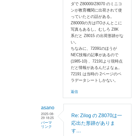
返
ダで Z80000/Z8070 のミニコ
a
信
ンが教育機関に出荷されて使
n
っていたとの話がある。
o
Z80000の方はITOさんとこに
に
写真もあるし。むしろ Z8K
よ
系だと Z8015 の出荷形跡がな
る
い。
「
R
ちなみに、72091のほうが
e
NEC技報の記事があるので
:
(1985-10) 、72191より現時点
だと情報があるんだよなぁ。
関
72191 は当時の 2ページのペ
係
ラデータシートしかない。
者
か
返信
ら
聞
asano
い
2025-08-
Re: Zilog の Z8070は一
た
29 18:25
応出た形跡がありま
パーマ
話
リンク
す…
２