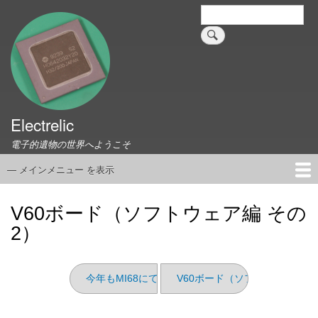
メ
検
索
イ
ン
コ
ン
テ
ン
ツ
Electrelic
に
電子的遺物の世界へようこそ
移
動
— メインメニュー を表示
メ
イ
ホーム
EMILY Board
Universal Monitor
コネクタ資料集
このサイトについて
リンク集
ン
V60ボード（ソフトウェア編 その
メ
2）
ニ
ュ
ー
今年もMI68にて展示します
V60ボード（ソフトウェア編 そ