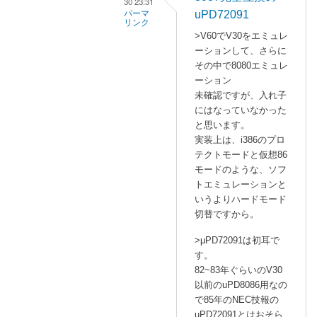
30 23:31
形
uPD72091
パーマ
リンク
跡
>V60でV30をエミュレ
が
a
ーションして、さらに
あ
s
その中で8080エミュレ
り
a
ーション
ま
n
未確認ですが、入れ子
す
o
にはなっていなかった
…
と思います。
に
」
実装上は、i386のプロ
よ
テクトモードと仮想86
へ
る
モードのような、ソフ
の
「
R
トエミュレーションと
返
e
いうよりハードモード
信
:
切替ですから。
Z
i
>μPD72091は初耳で
す。
l
82~83年ぐらいのV30
o
以前のuPD8086用なの
g
で85年のNEC技報の
の
uPD72091とはおそら