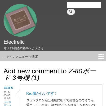
メ
検
索
イ
ン
コ
ン
テ
ン
ツ
Electrelic
に
電子的遺物の世界へようこそ
移
動
— メインメニュー を表示
メ
イ
ホーム
EMILY Board
Universal Monitor
コネクタ資料集
このサイトについて
リンク集
ン
Add new comment to
Z-80ボー
メ
ド 3号機 (1)
ニ
ュ
asano
ー
2019-
Re: 懐かしいです！
03-08
16:05
ジュンフロン線は適度に細くて耐熱なので今でも
パーマ
愛用しています。UEWはどうも好きになれないの
リンク