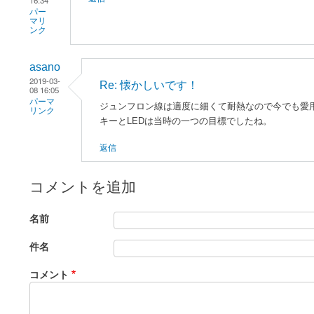
16:34
パー
マリ
ンク
asano
2019-03-
Re: 懐かしいです！
08 16:05
パーマ
ジュンフロン線は適度に細くて耐熱なので今でも愛
リンク
キーとLEDは当時の一つの目標でしたね。
返信
コメントを追加
名前
件名
コメント