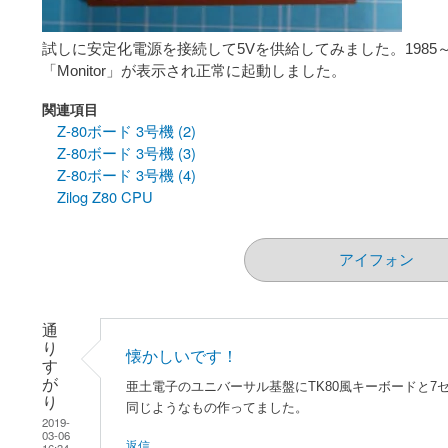
試しに安定化電源を接続して5Vを供給してみました。1985
「Monitor」が表示され正常に起動しました。
関連項目
Z-80ボード 3号機 (2)
Z-80ボード 3号機 (3)
Z-80ボード 3号機 (4)
Zilog Z80 CPU
アイフォン
通
り
懐かしいです！
す
が
亜土電子のユニバーサル基盤にTK80風キーボードと7
り
同じようなもの作ってました。
2019-
03-06
返信