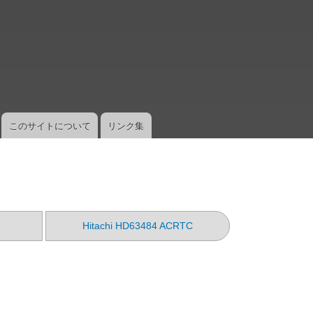
メ
イ
ン
コ
ン
テ
ン
ツ
このサイトについて
リンク集
に
移
動
Hitachi HD63484 ACRTC