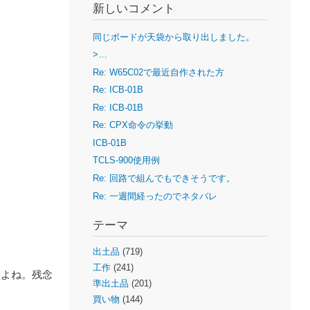
新しいコメント
同じボードが天袋から取り出しました。
>…
Re: W65C02で最近自作された方
Re: ICB-01B
Re: ICB-01B
Re: CPX命令の挙動
ICB-01B
TCLS-900使用例
Re: 回路で組んでもできそうです。
Re: 一週間経ったのでネタバレ
テーマ
出土品
(719)
工作
(241)
すよね。残念
準出土品
(201)
買い物
(144)