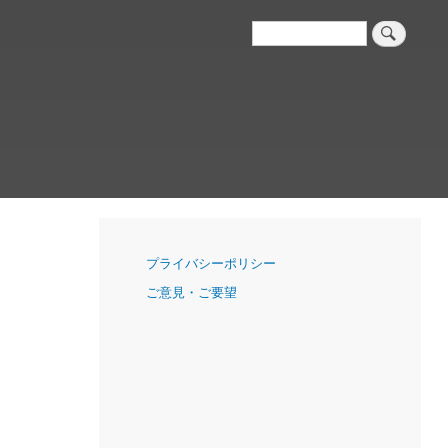
検
索
ナ
プライバシーポリシー
ビ
ご意見・ご要望
ゲ
ー
シ
ョ
ン