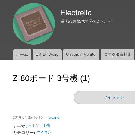
Electrelic
電子的遺物の世界へようこそ
ホーム
EMILY Board
Universal Monitor
コネクタ資料集
メ
イ
ン
Z-80ボード 3号機 (1)
メ
ニ
ュ
アイフォン
ー
2016-04-25 16:10 —
asano
テーマ
出土品
工作
カテゴリー
マイコン