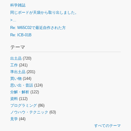
科学雑誌
同じボードが天袋から取り出しました。
>…
Re: W65C02で最近自作された方
Re: ICB-01B
テーマ
出土品
(720)
工作
(241)
準出土品
(201)
買い物
(144)
思い出・昔話
(124)
分解・解析
(122)
資料
(112)
プログラミング
(86)
ノウハウ・テクニック
(63)
見学
(44)
すべてのテーマ