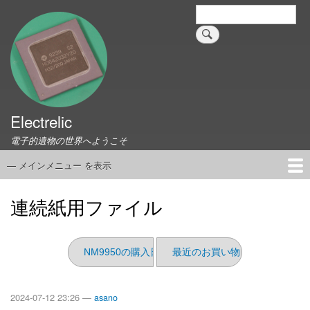
メ
検
索
イ
ン
コ
ン
テ
ン
ツ
Electrelic
に
電子的遺物の世界へようこそ
移
動
— メインメニュー を表示
メ
イ
ホーム
EMILY Board
Universal Monitor
コネクタ資料集
このサイトについて
リンク集
ン
連続紙用ファイル
メ
ニ
ュ
NM9950の購入日
最近のお買い物（2024/6）
ー
2024-07-12 23:26 —
asano