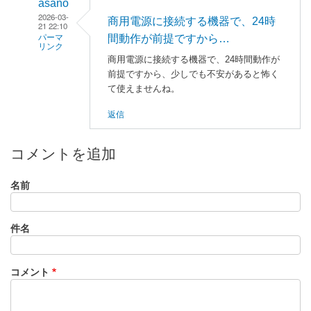
asano
2026-03-
商用電源に接続する機器で、24時
21 22:10
間動作が前提ですから…
パーマ
リンク
商用電源に接続する機器で、24時間動作が
遠
前提ですから、少しでも不安があると怖く
く
て使えませんね。
の
返信
誰
か
さ
コメントを追加
ん
に
名前
よ
る
件名
「
リ
ー
マ
コメント
ン
シ
ョ