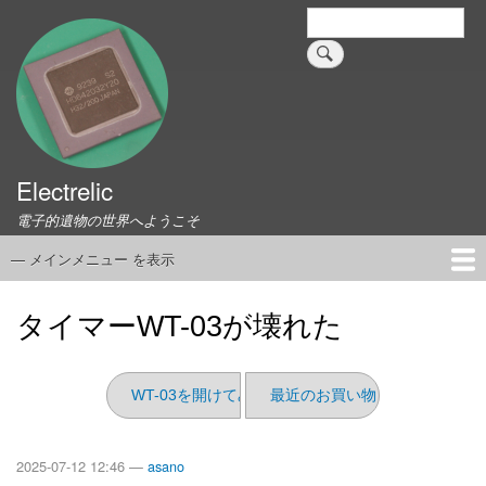
メ
検
索
イ
ン
コ
ン
テ
ン
ツ
Electrelic
に
電子的遺物の世界へようこそ
移
動
— メインメニュー を表示
メ
イ
ホーム
EMILY Board
Universal Monitor
コネクタ資料集
このサイトについて
リンク集
ン
タイマーWT-03が壊れた
メ
ニ
ュ
WT-03を開けてみる
最近のお買い物（2025/06）
ー
2025-07-12 12:46 —
asano