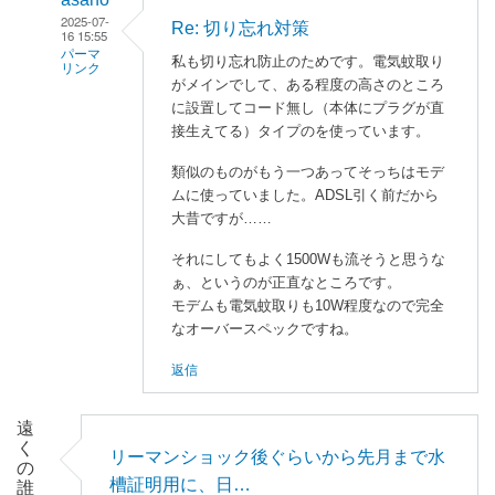
2025-07-
Re: 切り忘れ対策
16 15:55
パーマ
私も切り忘れ防止のためです。電気蚊取り
リンク
がメインでして、ある程度の高さのところ
enaka
に設置してコード無し（本体にプラグが直
に
接生えてる）タイプのを使っています。
よ
類似のものがもう一つあってそっちはモデ
る
ムに使っていました。ADSL引く前だから
「
切
大昔ですが……
り
忘
それにしてもよく1500Wも流そうと思うな
れ
ぁ、というのが正直なところです。
モデムも電気蚊取りも10W程度なので完全
対
なオーバースペックですね。
策
」
返信
へ
の
遠
返
く
リーマンショック後ぐらいから先月まで水
信
の
槽証明用に、日…
誰