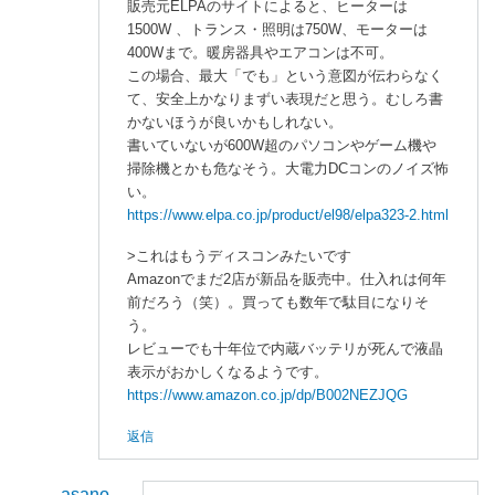
販売元ELPAのサイトによると、ヒーターは
1500W 、トランス・照明は750W、モーターは
400Wまで。暖房器具やエアコンは不可。
この場合、最大「でも」という意図が伝わらなく
て、安全上かなりまずい表現だと思う。むしろ書
かないほうが良いかもしれない。
書いていないが600W超のパソコンやゲーム機や
掃除機とかも危なそう。大電力DCコンのノイズ怖
い。
https://www.elpa.co.jp/product/el98/elpa323-2.html
>これはもうディスコンみたいです
Amazonでまだ2店が新品を販売中。仕入れは何年
前だろう（笑）。買っても数年で駄目になりそ
う。
レビューでも十年位で内蔵バッテリが死んで液晶
表示がおかしくなるようです。
https://www.amazon.co.jp/dp/B002NEZJQG
返信
asano