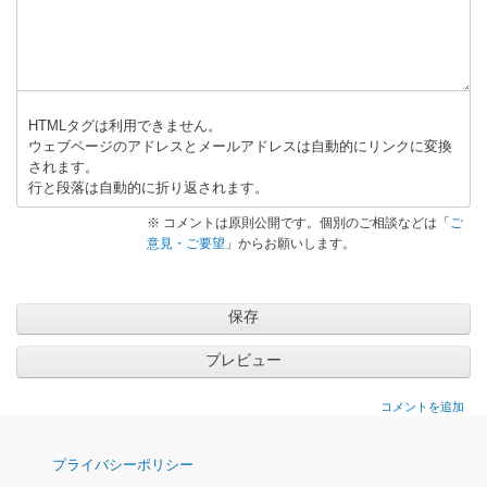
ッ
ク
後
ぐ
ら
HTMLタグは利用できません。
い
ウェブページのアドレスとメールアドレスは自動的にリンクに変換
されます。
か
行と段落は自動的に折り返されます。
ら
先
※ コメントは原則公開です。個別のご相談などは「
ご
月
意見・ご要望
」からお願いします。
ま
で
水
槽
証
明
コメントを追加
用
に
ナ
プライバシーポリシー
、
ビ