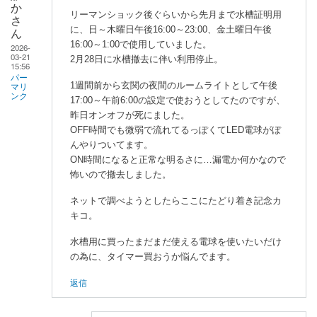
か
リーマンショック後ぐらいから先月まで水槽証明用
さ
に、日～木曜日午後16:00～23:00、金土曜日午後
ん
16:00～1:00で使用していました。
2026-
03-21
2月28日に水槽撤去に伴い利用停止。
15:56
パー
1週間前から玄関の夜間のルームライトとして午後
マリ
ンク
17:00～午前6:00の設定で使おうとしてたのですが、
昨日オンオフが死にました。
OFF時間でも微弱で流れてるっぽくてLED電球がぼ
んやりついてます。
ON時間になると正常な明るさに…漏電か何かなので
怖いので撤去しました。
ネットで調べようとしたらここにたどり着き記念カ
キコ。
水槽用に買ったまだまだ使える電球を使いたいだけ
の為に、タイマー買おうか悩んでます。
返信