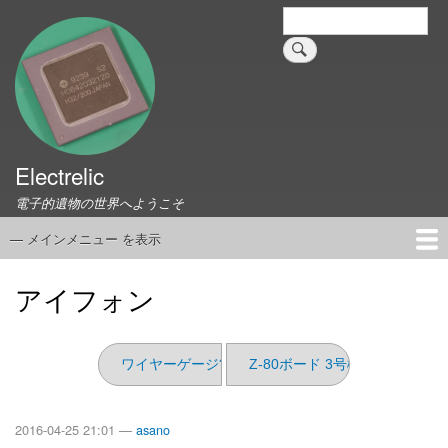
メ
検
索
イ
ン
コ
ン
テ
ン
ツ
Electrelic
に
電子的遺物の世界へようこそ
移
動
— メインメニュー を表示
メ
イ
ホーム
EMILY Board
Universal Monitor
コネクタ資料集
このサイトについて
リンク集
ン
アイフォン
メ
ニ
ュ
ワイヤーゲージ?
Z-80ボード 3号機 (1)
ー
2016-04-25 21:01 —
asano