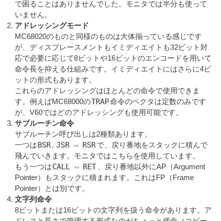
で困ることはありませんでした。モニタでは半分も使って
いません。
アドレッシングモード
MC68020のものと同様のものは大体揃っている感じです
が、ディスプレースメントもイミディエイトも32ビット対
応で必要に応じて8ビットや16ビットのエンコードを用いて
命令長を抑える仕組みです。イミディエイトにはさらに4ビ
ットの形式もあります。
これらのアドレッシングはほとんどの命令で使用できま
TRAP
す。例えばMC68000の
命令のベクタは定数のみです
が、V60ではどのアドレッシングも使用可能です。
サブルーチン命令
サブルーチン呼び出しは2種類あります。
BSR
JSR
RSR
一つは
,
⇔
で、戻り番地をスタックに積んで
飛んでいきます。モニタではこちらを使用しています。
CALL
RET
もう一つは
⇔
、戻り番地以外にAP（Argument
Pointer）もスタックに積まれます。これはFP（Frame
Pointer）とは別です。
文字列命令
8ビットまたは16ビットの文字列を扱う命令があります。ア