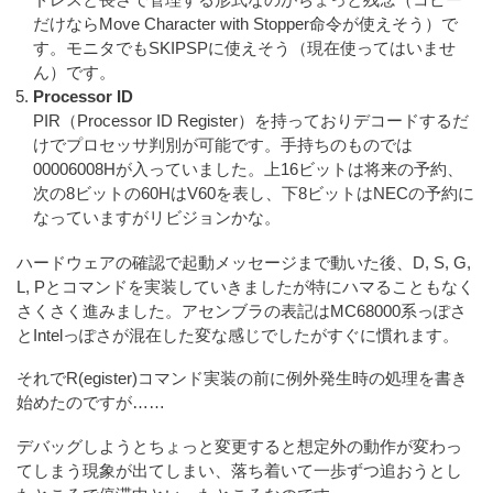
ドレスと長さで管理する形式なのがちょっと残念（コピー
だけならMove Character with Stopper命令が使えそう）で
す。モニタでもSKIPSPに使えそう（現在使ってはいませ
ん）です。
Processor ID
PIR（Processor ID Register）を持っておりデコードするだ
けでプロセッサ判別が可能です。手持ちのものでは
00006008Hが入っていました。上16ビットは将来の予約、
次の8ビットの60HはV60を表し、下8ビットはNECの予約に
なっていますがリビジョンかな。
ハードウェアの確認で起動メッセージまで動いた後、D, S, G,
L, Pとコマンドを実装していきましたが特にハマることもなく
さくさく進みました。アセンブラの表記はMC68000系っぽさ
とIntelっぽさが混在した変な感じでしたがすぐに慣れます。
それでR(egister)コマンド実装の前に例外発生時の処理を書き
始めたのですが……
デバッグしようとちょっと変更すると想定外の動作が変わっ
てしまう現象が出てしまい、落ち着いて一歩ずつ追おうとし