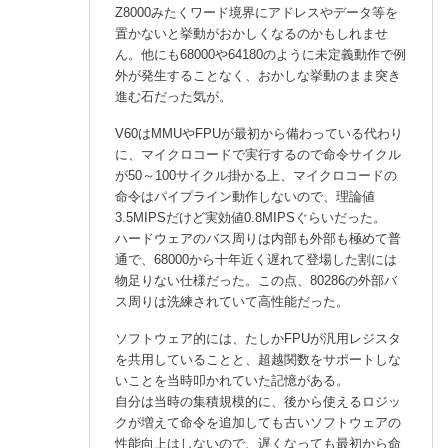
Z8000みたくワード境界にアドレスやデータ等を
置かないと挙動がおかしくなるのかもしれませ
ん。他にも68000や64180のように未定義動作で例
外が発生することなく、おかしな挙動のまま突き
進む石だった気が。
V60はMMUやFPUが最初から備わっている代わり
に、マイクロコードで実行するので命令サイクル
が50～100サイクル掛かる上、マイクロコードの
命令はパイプライン動作しないので、理論値
3.5MIPSだけど実効値0.8MIPSぐらいだった。
ハードウェアのバス周りは内部も外部も極めて普
通で、68000から十年近く遅れて登場した割には
物足りない仕様だった。この点、80286の外部バ
ス周りは洗練されていて高性能だった。
ソフトウェア的には、たしかFPUが汎用レジスタ
を共用していることと、超越関数をサポートしな
いことを当時叩かれていた記憶がある。
自分は当時の集積規模的に、後から使えるロジッ
クが増えて命令を追加しても古いソフトウェアの
性能向上はしないので、遅くなっても最初から命