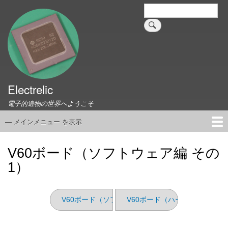
メ
検
索
イ
ン
コ
ン
テ
ン
ツ
Electrelic
に
電子的遺物の世界へようこそ
移
動
— メインメニュー を表示
メ
イ
ホーム
EMILY Board
Universal Monitor
コネクタ資料集
このサイトについて
リンク集
ン
V60ボード（ソフトウェア編 その
メ
1）
ニ
ュ
ー
V60ボード（ソフトウェア編 その2）
V60ボード（ハードウェア編）