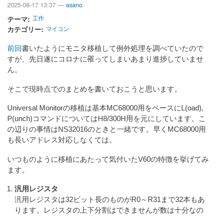
2025-08-17 13:37 —
asano
テーマ
工作
カテゴリー
マイコン
前回
書いたようにモニタ移植して例外処理を調べていたので
すが、先日遂にコロナに罹ってしまいあまり進捗していませ
ん。
そこで現時点でのまとめを書いておこうと思います。
Universal Monitorの移植は基本MC68000用をベースにL(oad),
P(unch)コマンドについてはH8/300H用を元にしています。こ
の辺りの事情はNS32016のときと一緒です。早くMC68000用
も長いアドレス対応しなくては。
いつものように移植にあたって気付いたV60の特徴を挙げてみ
ます。
汎用レジスタ
汎用レジスタは32ビット長のものがR0～R31まで32本もあ
ります。レジスタの上下分割はできませんが数は十分なの