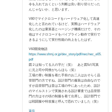
令を入れておくという判断は良い割り切りだった
んじゃないか、と思います。
V80でマイクロコードをハードウェア化して高速
化したと言われているけど、実際はハードウェア
化したのは乗算器とぺージング機構だけで、その
他はマイクロコードをパイプライン動作で実行で
きるようにして実行性能の向上をしたはず。
V60開発物語
https://www.shmj.or.jp/dev_story/pdf/nec/nec_e05.
pdf
図２は知ってる人の字だ（笑） あと図5の写真
に元上司や同僚がちらほら（笑）
工場の青い制服を着た手前のお二人はおそらく品
管部門の方ですね。設計部門の服装は自由なので
すが品管部門は昔は工場の中にあったため、設計
のマイルストンで実施される設計審査では品管部
門の方はその頃の制服を着て出席し、設計部門で
は戦闘服や特攻服と呼んで恐れていました（笑）
返信