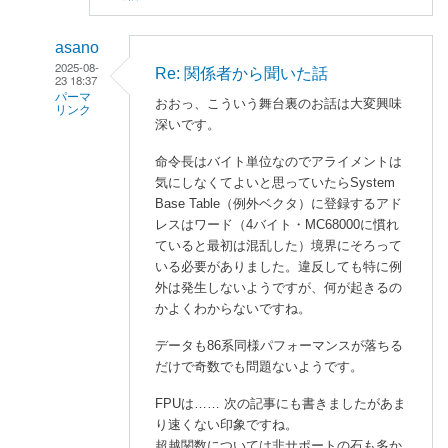
asano
2025-08-
Re: 関係者から聞いた話
23 18:37
パーマ
おおっ、こういう舞台裏のお話は大変興味
リンク
深いです。
enaka
命令長はバイト単位なのでアライメントは
に
気にしなくてよいと思っていたらSystem
よ
Base Table（例外ベクタ）に登録するアド
る
レスはワード（4バイト・MC68000に慣れ
「
関
ていると最初は混乱した）境界にそろって
係
いる必要がありました。違反しても特に例
者
外は発生しないようですが、何が起きるの
か
かよくわからないですね。
ら
データも86系同様パフォーマンスが落ちる
聞
だけで奇数でも問題ないようです。
い
た
FPUは…… 次の記事にも書きましたがあま
話
り速くない印象ですね。
」
超越関数については非サポートの石も多か