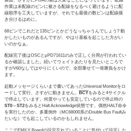
裏面、さすがにPGAの裏は大変なことになっています。配線
作業は未配線のピンに被さる配線をなるべく避けるように配
線順序を工夫していますが、それでも最後の数ピンは配線掻
き分けるはめに。
68ピンでこれだと135ピンとかどうなっちゃうんでしょう? 動
かしたいものがあるんですが、やはり基板を起こした方がい
いのかなぁ。
配線完了後はOSCとμPD71611のみで正しく分周が行われてい
るか確認しました。続いてウェイトあたりを見たいところで
すがV60なしではやりにくいので、全部乗せて一発勝負をかけ
ます。
起動メッセージくらいまで書いてあったUniversal Monitorをロ
ードして実行、さすがに動きません。
BCY
をみると4サイクル
で停止しています。何度やっても安定しているので停止時の
ST0
～
ST2
をみるとHalt Acknowledge状態です。偶然HALT命令
を実行したのか、多重例外（MC68000系のDouble Bus Faultみ
たいな）でも起こしているのかもしれません。
ここでEMILY Boardの設定忘れていることに気付いて設定した