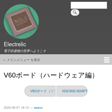
メ
検
索
イ
ン
コ
ン
テ
ン
ツ
Electrelic
に
電子的遺物の世界へようこそ
移
動
— メインメニュー を表示
メ
イ
ホーム
EMILY Board
Universal Monitor
コネクタ資料集
このサイトについて
リンク集
ン
V60ボード（ハードウェア編）
メ
ニ
ュ
V60ボード（ソフトウェア編 その1）
NSC800 ADAPTER for SBCZ80
ー
2025-08-07 18:10 —
asano