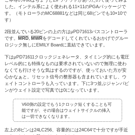
した。インテル系によく使われる11×11のPGAパッケージで
す。（モトローラのMC68881などは同じ68ピンでも10×10で
す）
2段並んでいる20ピンの上の方はμPD71613バスコントローラ
です。
MRD
,
MWR
をデコードしてくれているおかげでグルー
ロジック無しにEMILY Boardに直結できています。
下はμPD71611クロックジェネレータ、タイミング的にも電圧
レベル的にも特殊なものは要求されていないので無理に使わ
なくても行けそうな気はするのですが、使っておいた方が安
心かなぁと。リセット信号の整形器も含まれていますし、ウ
ェイトコントローラも入っています。下に3つ並ぶジャンパピ
ンがウェイト設定で写真では0になっています。
V60側の設定でもう1クロック短くすることも可
能ですが、その場合はウェイトサイクルの挿入
は一切できなくなります。
左上の8ピンは24LC256、容量的には24C64で十分ですが手近