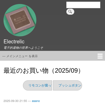
メ
検
索
イ
ン
コ
ン
テ
ン
ツ
Electrelic
に
電子的遺物の世界へようこそ
移
動
— メインメニュー を表示
メ
イ
ホーム
EMILY Board
Universal Monitor
コネクタ資料集
このサイトについて
リンク集
ン
最近のお買い物（2025/09）
メ
ニ
ュ
リモコンが腐っていた
プッシュボタン
ー
2025-09-30 21:55 —
asano