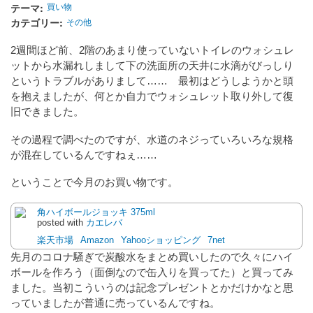
テーマ
買い物
カテゴリー
その他
2週間ほど前、2階のあまり使っていないトイレのウォシュレ
ットから水漏れしまして下の洗面所の天井に水滴がびっしり
というトラブルがありまして…… 最初はどうしようかと頭
を抱えましたが、何とか自力でウォシュレット取り外して復
旧できました。
その過程で調べたのですが、水道のネジっていろいろな規格
が混在しているんですねぇ……
ということで今月のお買い物です。
角ハイボールジョッキ 375ml
posted with
カエレバ
楽天市場
Amazon
Yahooショッピング
7net
先月のコロナ騒ぎで炭酸水をまとめ買いしたので久々にハイ
ボールを作ろう（面倒なので缶入りを買ってた）と買ってみ
ました。当初こういうのは記念プレゼントとかだけかなと思
っていましたが普通に売っているんですね。