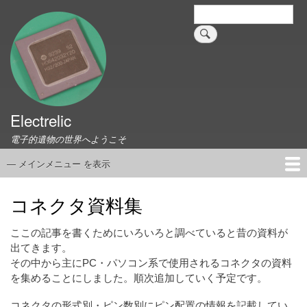
メ
検
索
イ
ン
コ
ン
テ
ン
ツ
Electrelic
に
電子的遺物の世界へようこそ
移
動
— メインメニュー を表示
メ
イ
ホーム
EMILY Board
Universal Monitor
コネクタ資料集
このサイトについて
リンク集
ン
コネクタ資料集
メ
ニ
ここの記事を書くためにいろいろと調べていると昔の資料が
ュ
出てきます。
その中から主にPC・パソコン系で使用されるコネクタの資料
ー
を集めることにしました。順次追加していく予定です。
コネクタの形式別・ピン数別にピン配置の情報を記載してい