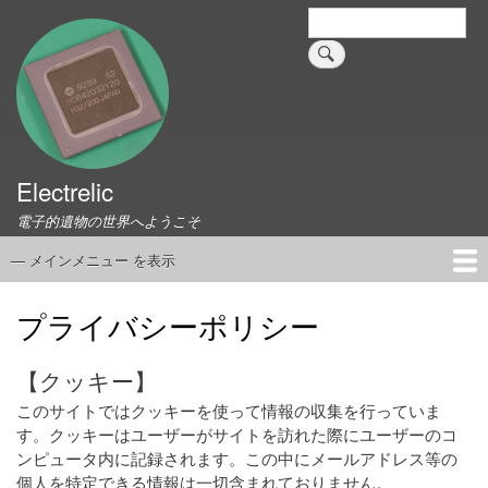
メ
検
索
イ
ン
コ
ン
テ
ン
ツ
Electrelic
に
電子的遺物の世界へようこそ
移
動
— メインメニュー を表示
メ
イ
ホーム
EMILY Board
Universal Monitor
コネクタ資料集
このサイトについて
リンク集
ン
プライバシーポリシー
メ
ニ
【クッキー】
ュ
このサイトではクッキーを使って情報の収集を行っていま
ー
す。クッキーはユーザーがサイトを訪れた際にユーザーのコ
ンピュータ内に記録されます。この中にメールアドレス等の
個人を特定できる情報は一切含まれておりません。