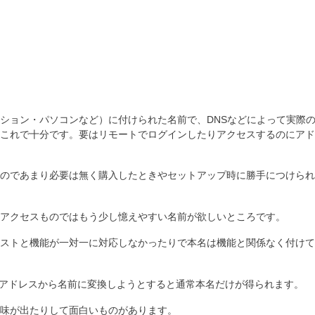
出
し
た
こ
と
の
ション・パソコンなど）に付けられた名前で、DNSなどによって実際
これで十分です。要はリモートでログインしたりアクセスするのにアド
のであまり必要は無く購入したときやセットアップ時に勝手につけられ
アクセスものではもう少し憶えやすい名前が欲しいところです。
、ホストと機能が一対一に対応しなかったりで本名は機能と関係なく付け
Pアドレスから名前に変換しようとすると通常本名だけが得られます。
味が出たりして面白いものがあります。