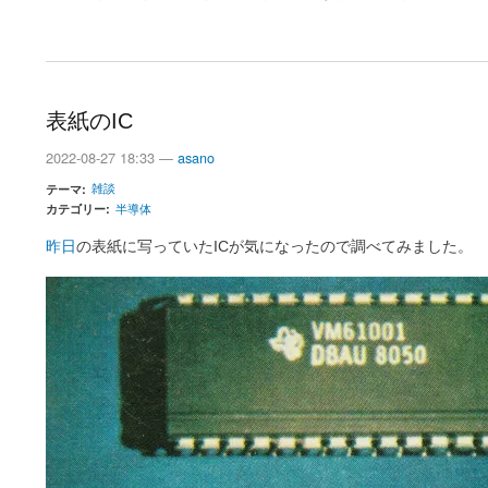
表紙のIC
2022-08-27 18:33 —
asano
雑談
テーマ
カテゴリー
半導体
昨日
の表紙に写っていたICが気になったので調べてみました。