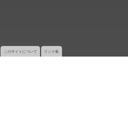
メ
イ
ン
コ
ン
テ
ン
ツ
このサイトについて
リンク集
に
移
動