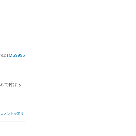
のは
TMS9995
込みで付けら
コメントを追加