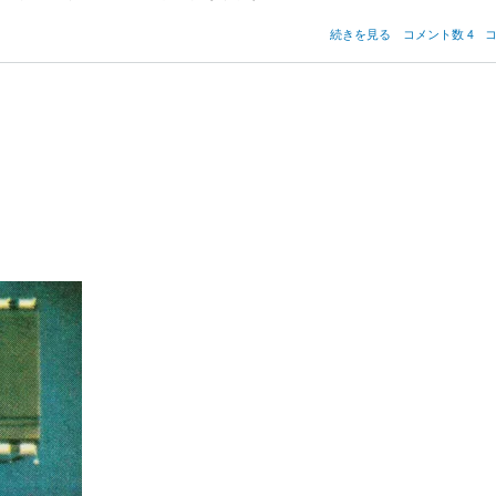
ホ
続きを見る
コメント数 4
ス
ト
の
命
名
法
の