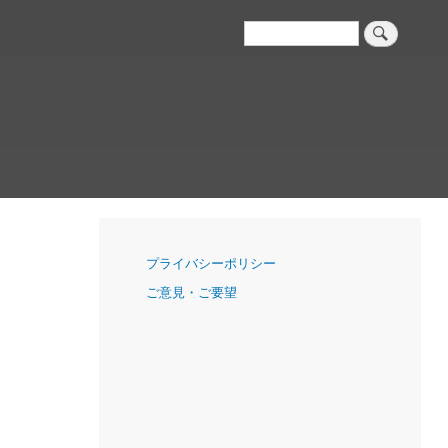
検
索
ナ
プライバシーポリシー
ビ
ご意見・ご要望
ゲ
ー
シ
ョ
ン