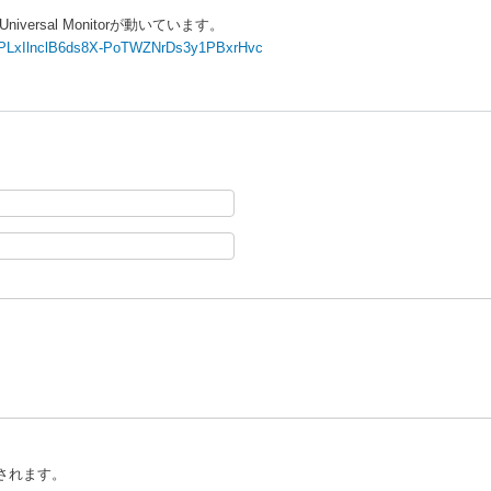
versal Monitorが動いています。
ist=PLxIlnclB6ds8X-PoTWZNrDs3y1PBxrHvc
されます。