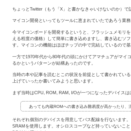
ちょっとTwitter（もう「X」と書かなきゃいけないのか
マイコン開発といってもツールに恵まれていたであろう業務
今マイコンボードを開発するというと、フラッシュメモリを
える程度の価格）して簡単に書き込めますし、書き込むソフ
す。マイコンの機能はほぼチップの中で完結しているので基板
一方で1970年代から80年代の頭にかけてアマチュアがマ
るかというパターンが結構あったのです。
当時の本や記事を読むとこの状況を前提として書かれている
上げていったか書いてみようと思います。
まず当時はCPU, ROM, RAM, I/Oが一つになったデバイ
あっても内蔵ROMへの書き込み難易度が高かったり、
それぞれ個別のデバイスを用意してバス配線を行ないます。
SRAMを使用します。オシロスコープなど持っていないこ