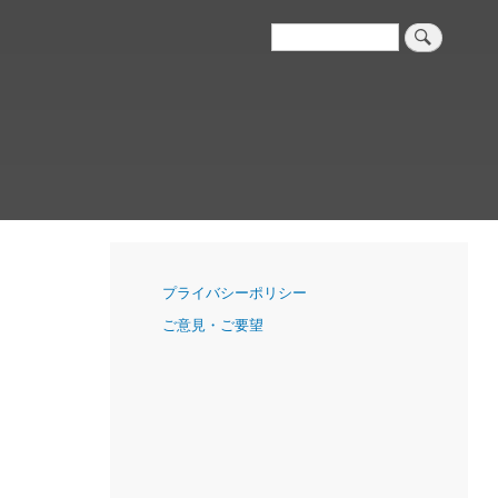
検
索
ナ
プライバシーポリシー
ビ
ご意見・ご要望
ゲ
ー
シ
ョ
ン