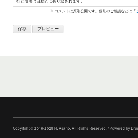
で
行と段落は自動的に折り返されます。
最
※ コメントは原則公開です。個別のご相談などは「
近
自
作
さ
れ
た
方
」
へ
の
返
信
Copyright © 2016-2025 H. Asano, All Rights Reserved. / Powered by Dru