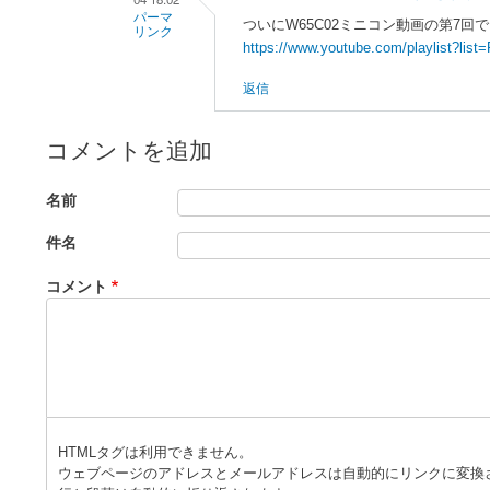
C
パーマ
ついにW65C02ミニコン動画の第7回でUni
リンク
0
https://www.youtube.com/playlist?l
a
2
返信
s
で
a
最
n
近
コメントを追加
o
自
に
作
名前
よ
さ
件名
る
れ
「
R
た
コメント
e
方
:
」
W
へ
6
の
5
返
C
信
0
HTMLタグは利用できません。
2
ウェブページのアドレスとメールアドレスは自動的にリンクに変換