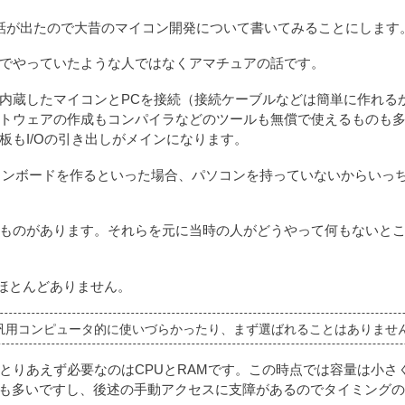
）で話が出たので大昔のマイコン開発について書いてみることにします
でやっていたような人ではなくアマチュアの話です。
内蔵したマイコンとPCを接続（接続ケーブルなどは簡単に作れる
トウェアの作成もコンパイラなどのツールも無償で使えるものも
もI/Oの引き出しがメインになります。
イコンボードを作るといった場合、パソコンを持っていないからいっ
ものがあります。それらを元に当時の人がどうやって何もないと
スはほとんどありません。
汎用コンピュータ的に使いづらかったり、まず選ばれることはありませ
とりあえず必要なのはCPUとRAMです。この時点では容量は小さ
とも多いですし、後述の手動アクセスに支障があるのでタイミング