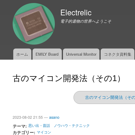
Electrelic
電子的遺物の世界へようこそ
ホーム
EMILY Board
Universal Monitor
コネクタ資料集
メ
イ
ン
古のマイコン開発法（その1）
メ
ニ
ュ
古のマイコン開発法（その
ー
2023-08-02 21:55 —
asano
テーマ
思い出・昔話
ノウハウ・テクニック
カテゴリー
マイコン