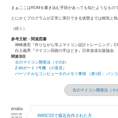
まぁここはROMを書き込む手段があっても似たようなもの
とにかくプログラムが正常に実行できる状態までは根気と執
（続く）
参考文献・関連図書
神崎康宏『作りながら学ぶマイコン設計トレーニング』CQ
白土義男『マイコン回路の手ほどき』日本放送出版協会.
関連項目
古のマイコン開発法（その2）
Z-80ボード 1号機 （の形見）
パーソナルなコンピュータのメモリ事情 （第1回： パソ
古のマイコン開発法（そ
enaka
2023-08-
W65C02で最近自作された方
06 08:22