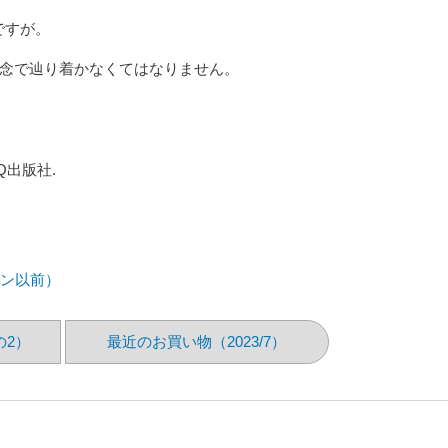
ですが。
念で辿り着かなくてはなりません。
出版社.
コン以前）
の2）
最近のお買い物（2023/7）