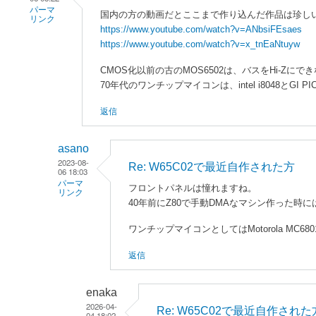
パーマ
国内の方の動画だとここまで作り込んだ作品は珍し
リンク
https://www.youtube.com/watch?v=ANbsiFEsaes
https://www.youtube.com/watch?v=x_tnEaNtuyw
CMOS化以前の古のMOS6502は、バスをHi-Z
70年代のワンチップマイコンは、intel i8048とG
返信
asano
2023-08-
Re: W65C02で最近自作された方
06 18:03
パーマ
フロントパネルは憧れますね。
リンク
40年前にZ80で手動DMAなマシン作った時
enaka
ワンチップマイコンとしてはMotorola MC68
に
よ
返信
る
「
W
enaka
6
2026-04-
Re: W65C02で最近自作された
5
04 18:02