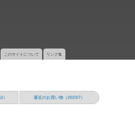
メ
イ
ン
コ
ン
テ
ン
ツ
このサイトについて
リンク集
に
移
動
2）
最近のお買い物（2023/7）