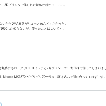
い。3Dプリンタで作られた筐体が超かっこいい。
にできないからDMA回路がちょっとめんどくさかった。
I PIC1650しか知らないが、使ったことはないです。
には無粋にもロータリDIPスイッチと7セグメントで16進仕様で作ってしまいま
01, Mostek MK3870 がギリギリ70年代末に駆け込みで間に合ってるはずです
方