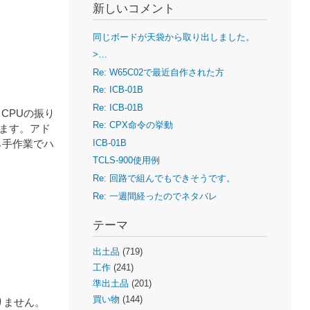
新しいコメント
同じボードが天袋から取り出しました。
>…
Re: W65C02で最近自作された方
Re: ICB-01B
Re: ICB-01B
CPUの振り
Re: CPX命令の挙動
ます。アド
ICB-01B
ら手作業でハ
TCLS-900使用例
Re: 回路で組んでもできそうです。
Re: 一週間経ったのでネタバレ
テーマ
出土品
(719)
工作
(241)
準出土品
(201)
買い物
(144)
りません。