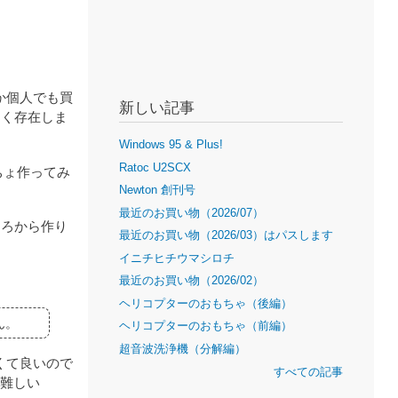
。
か個人でも買
新しい記事
多く存在しま
Windows 95 & Plus!
Ratoc U2SCX
ちょ作ってみ
Newton 創刊号
最近のお買い物（2026/07）
ころから作り
最近のお買い物（2026/03）はパスします
イニチヒチウマシロチ
最近のお買い物（2026/02）
ヘリコプターのおもちゃ（後編）
ん。
ヘリコプターのおもちゃ（前編）
超音波洗浄機（分解編）
くて良いので
すべての記事
の難しい