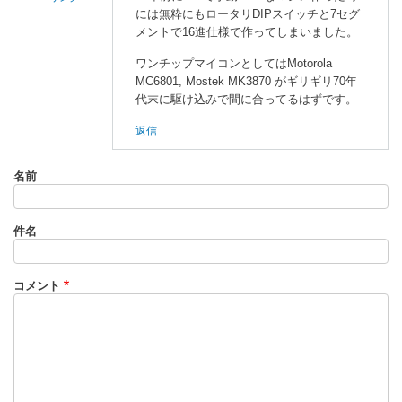
には無粋にもロータリDIPスイッチと7セグ
enaka
メントで16進仕様で作ってしまいました。
に
ワンチップマイコンとしてはMotorola
よ
MC6801, Mostek MK3870 がギリギリ70年
る
代末に駆け込みで間に合ってるはずです。
「
W
6
返信
5
C
名前
0
2
で
件名
最
近
自
コメント
作
さ
れ
た
方
」