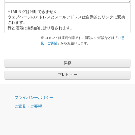
へ
HTMLタグは利用できません。
の
ウェブページのアドレスとメールアドレスは自動的にリンクに変換
返
されます。
信
行と段落は自動的に折り返されます。
※ コメントは原則公開です。個別のご相談などは「
ご意
見・ご要望
」からお願いします。
ナ
プライバシーポリシー
ビ
ご意見・ご要望
ゲ
ー
シ
ョ
ン