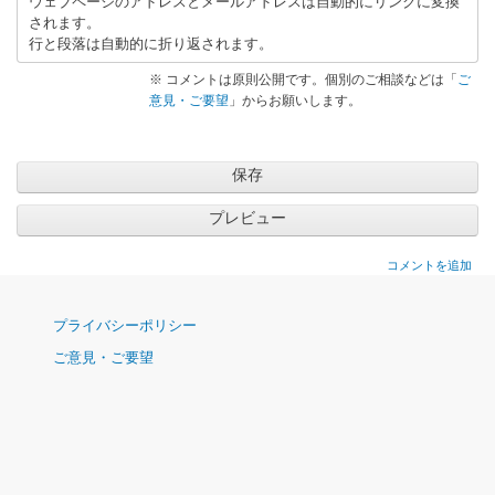
ウェブページのアドレスとメールアドレスは自動的にリンクに変換
ス
されます。
行と段落は自動的に折り返されます。
タ
が
※ コメントは原則公開です。個別のご相談などは「
ご
T
意見・ご要望
」からお願いします。
T
A
、
T
T
B
コメントを追加
、
T
ナ
プライバシーポリシー
T
ビ
C
ご意見・ご要望
ゲ
」
ー
へ
シ
の
ョ
ン
返
信