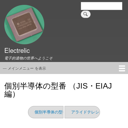
メ
検
索
イ
ン
コ
ン
テ
ン
ツ
Electrelic
に
電子的遺物の世界へようこそ
移
動
— メインメニュー を表示
メ
イ
ホーム
EMILY Board
Universal Monitor
コネクタ資料集
このサイトについて
リンク集
ン
個別半導体の型番 （JIS・EIAJ
メ
編）
ニ
ュ
ー
個別半導体の型番 （JEDEC編）
アライドテレシス FS808TP V