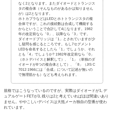
なく2となります。またダイオードとトランジス
タの複合体（そんなものがあるかは知りません
が）は2となります。
ホトカプラなどはLEDとホトトランジスタの複
合体ですが、これの接続数は合成して機能する
からということで合計して4になります。1982
年の改定前なら「0」、以降なら「3」です。
ダイオードブリッジは「1」とされていますが少
し疑問を感じるところです。もし7セグメント
LEDを命名するとしたら「1」でしょうか、それ
とも「4」でしょうか? 1982年改定前なら「0」
（ホトデバイスと解釈して）、「1」（単独のダ
イオードが8つの複合体として）、「8」（JIS C
7012:1966には「合成」について記述が無いの
で無理筋かも）なども考えられます。
規格ではこうなっているのですが、実際はダイオードが1, デ
ュアルゲートFETが3, 残りは2と考えていればほぼ間違いあり
ません。ややこしいデバイスは大抵メーカ独自の型番が使わ
れています。