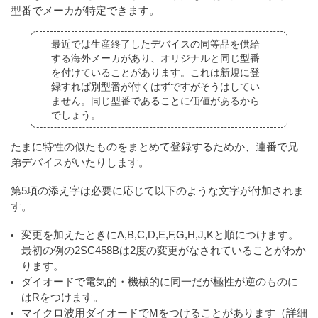
型番でメーカが特定できます。
最近では生産終了したデバイスの同等品を供給
する海外メーカがあり、オリジナルと同じ型番
を付けていることがあります。これは新規に登
録すれば別型番が付くはずですがそうはしてい
ません。同じ型番であることに価値があるから
でしょう。
たまに特性の似たものをまとめて登録するためか、連番で兄
弟デバイスがいたりします。
第5項の添え字は必要に応じて以下のような文字が付加されま
す。
変更を加えたときにA,B,C,D,E,F,G,H,J,Kと順につけます。
最初の例の2SC458Bは2度の変更がなされていることがわか
ります。
ダイオードで電気的・機械的に同一だが極性が逆のものに
はRをつけます。
マイクロ波用ダイオードでMをつけることがあります（詳細