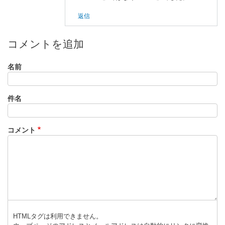
a
返信
s
a
n
コメントを追加
o
に
名前
よ
る
「
R
件名
e
:
コメント
最
近
東
芝
の
ト
ラ
ン
HTMLタグは利用できません。
ジ