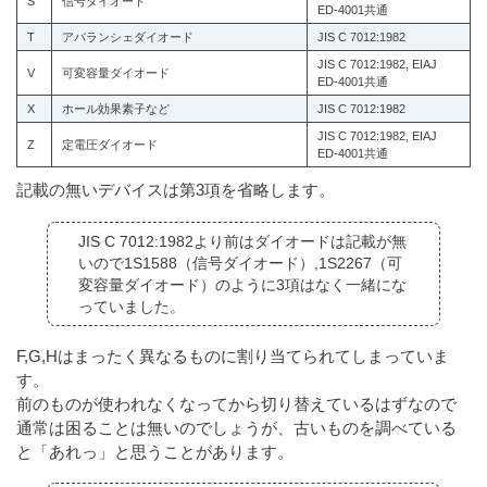
S
信号ダイオード
ED-4001共通
T
アバランシェダイオード
JIS C 7012:1982
JIS C 7012:1982, EIAJ
V
可変容量ダイオード
ED-4001共通
X
ホール効果素子など
JIS C 7012:1982
JIS C 7012:1982, EIAJ
Z
定電圧ダイオード
ED-4001共通
記載の無いデバイスは第3項を省略します。
JIS C 7012:1982より前はダイオードは記載が無
いので1S1588（信号ダイオード）,1S2267（可
変容量ダイオード）のように3項はなく一緒にな
っていました。
F,G,Hはまったく異なるものに割り当てられてしまっていま
す。
前のものが使われなくなってから切り替えているはずなので
通常は困ることは無いのでしょうが、古いものを調べている
と「あれっ」と思うことがあります。