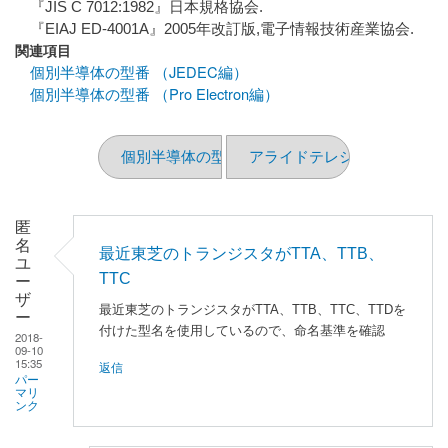
『JIS C 7012:1982』日本規格協会.
『EIAJ ED-4001A』2005年改訂版,電子情報技術産業協会.
関連項目
個別半導体の型番 （JEDEC編）
個別半導体の型番 （Pro Electron編）
個別半導体の型番 （JEDEC編）
アライドテレシス FS808TP 
匿
名
最近東芝のトランジスタがTTA、TTB、
ユ
TTC
ー
ザ
最近東芝のトランジスタがTTA、TTB、TTC、TTDを
ー
付けた型名を使用しているので、命名基準を確認
2018-
09-10
15:35
返信
パー
マリ
ンク