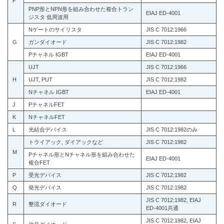
F
PNP形とNPN形を組み合わせた複合トラン
EIAJ ED-4001
ジスタ 低周波用
Nゲートのサイリスタ
JIS C 7012:1966
G
ガンダイオード
JIS C 7012:1982
Pチャネル IGBT
EIAJ ED-4001
UJT
JIS C 7012:1966
H
UJT, PUT
JIS C 7012:1982
Nチャネル IGBT
EIAJ ED-4001
J
PチャネルFET
K
NチャネルFET
L
光結合デバイス
JIS C 7012:1982のみ
トライアック, ダイアックなど
JIS C 7012:1982
M
Pチャネル形とNチャネル形を組み合わせた
EIAJ ED-4001
複合FET
P
受光デバイス
JIS C 7012:1982
Q
発光デバイス
JIS C 7012:1982
JIS C 7012:1982, EIAJ
R
整流ダイオード
ED-4001共通
JIS C 7012:1982, EIAJ