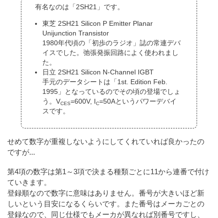
有名なのは「2SH21」です。
東芝 2SH21 Silicon P Emitter Planar
Unijunction Transistor
1980年代頃の「初歩のラジオ」誌の常連デバ
イスでした。弛張発振回路によく使われまし
た。
日立 2SH21 Silicon N-Channel IGBT
手元のデータシートは「1st. Edition Feb.
1995」となっているのでその頃の登場でしょ
う。V
=600V, I
=50Aというパワーデバイ
CES
C
スです。
せめて数字が重複しないようにしてくれていれば良かったの
ですが...
第4項の数字は第1～3項で決まる種類ごとに11から連番で付け
ていきます。
登録順なので数字に意味はありません。番号が大きいほど新
しいという目安になるくらいです。また番号はメーカごとの
登録なので、同じ仕様でもメーカが異なれば別番号ですし、