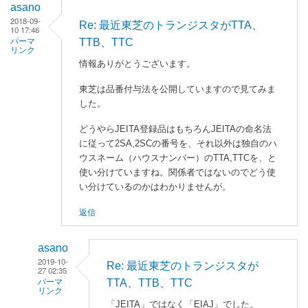
asano
2018-09-
Re: 最近東芝のトランジスタがTTA、
10 17:46
TTB、TTC
パーマ
リンク
情報ありがとうございます。
東芝は品番付与法を公開していますので見てみま
した。
どうやらJEITA登録品はもちろんJEITAの命名法
に従って2SA,2SCの番号を、それ以外は独自のハ
ウスネーム（ハウスナンバー）のTTA,TTCを、と
使い分けていますね。関係者ではないのでどう使
い分けているのかはわかりませんが。
返信
asano
2019-10-
Re: 最近東芝のトランジスタが
27 02:35
TTA、TTB、TTC
パーマ
リンク
「JEITA」ではなく「EIAJ」でした。