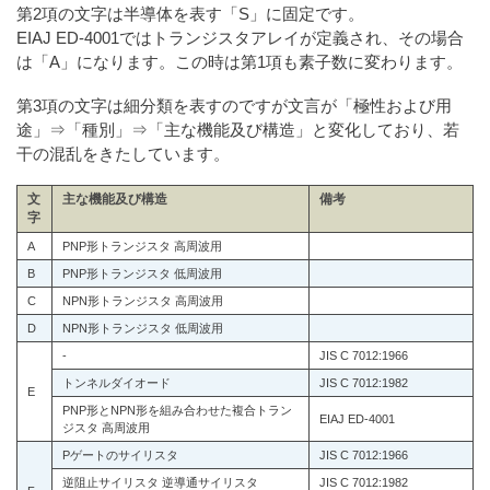
第2項の文字は半導体を表す「S」に固定です。
EIAJ ED-4001ではトランジスタアレイが定義され、その場合
は「A」になります。この時は第1項も素子数に変わります。
第3項の文字は細分類を表すのですが文言が「極性および用
途」⇒「種別」⇒「主な機能及び構造」と変化しており、若
干の混乱をきたしています。
文
主な機能及び構造
備考
字
A
PNP形トランジスタ 高周波用
B
PNP形トランジスタ 低周波用
C
NPN形トランジスタ 高周波用
D
NPN形トランジスタ 低周波用
-
JIS C 7012:1966
トンネルダイオード
JIS C 7012:1982
E
PNP形とNPN形を組み合わせた複合トラン
EIAJ ED-4001
ジスタ 高周波用
Pゲートのサイリスタ
JIS C 7012:1966
逆阻止サイリスタ 逆導通サイリスタ
JIS C 7012:1982