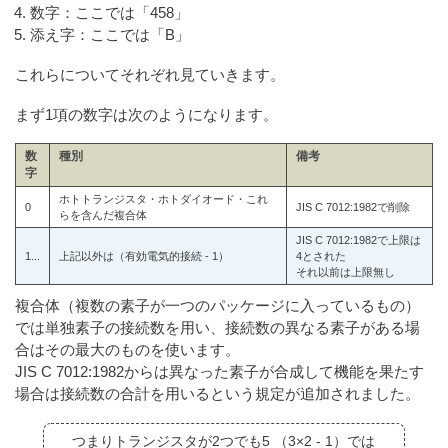
数字：ここでは「458」
添え字：ここでは「B」
これらについてそれぞれ見ていきます。
まず1項の数字は次のようになります。
数
種別
備考
字
ホトトランジスタ・ホトダイオード・これ
0
JIS C 7012:1982で削除
らを含んだ複合体
JIS C 7012:1982で上限は
1...
上記以外は（有効電気的接続 - 1）
4とされた
それ以前は上限無し
複合体（複数の素子が一つのパッケージに入っているもの）
では単独素子の接続数を用い、接続数の異なる素子がある場
合はその最大のものを使います。
JIS C 7012:1982からは異なった素子が合成して機能を果たす
場合は接続数の合計を用いるという規定が追加されました。
つまりトランジスタが2つでも5 （3×2 - 1）では