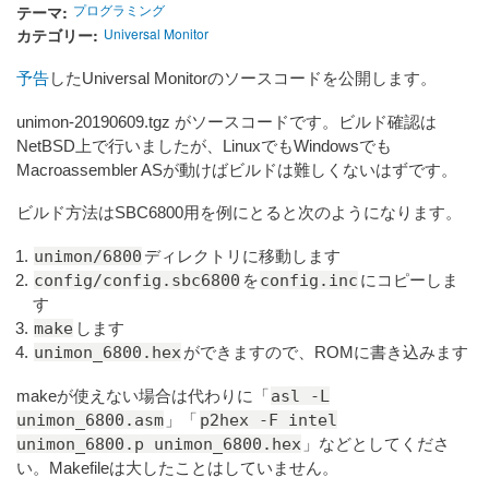
テーマ
プログラミング
カテゴリー
Universal Monitor
予告
したUniversal Monitorのソースコードを公開します。
unimon-20190609.tgz がソースコードです。ビルド確認は
NetBSD上で行いましたが、LinuxでもWindowsでも
Macroassembler ASが動けばビルドは難しくないはずです。
ビルド方法はSBC6800用を例にとると次のようになります。
unimon/6800
ディレクトリに移動します
config/config.sbc6800
config.inc
を
にコピーしま
す
make
します
unimon_6800.hex
ができますので、ROMに書き込みます
asl -L
makeが使えない場合は代わりに「
unimon_6800.asm
p2hex -F intel
」「
unimon_6800.p unimon_6800.hex
」などとしてくださ
い。Makefileは大したことはしていません。