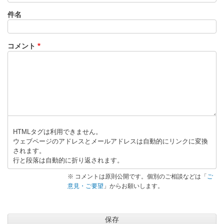
C
Z
件名
8
で
コメント
動
き
ま
し
た
。
」
へ
HTMLタグは利用できません。
の
ウェブページのアドレスとメールアドレスは自動的にリンクに変換
されます。
返
行と段落は自動的に折り返されます。
信
※ コメントは原則公開です。個別のご相談などは「
ご
意見・ご要望
」からお願いします。