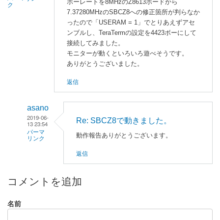
ボーレートを8MHzのZ8613ボードから
ク
7.37280MHzのSBCZ8への修正箇所が判らなか
ったので「USERAM = 1」でとりあえずアセ
ンブルし、TeraTermの設定を4423ボーにして
接続してみました。
モニターが動くといろいろ遊べそうです。
ありがとうございました。
返信
asano
2019-06-
Re: SBCZ8で動きました。
13 23:54
パーマ
動作報告ありがとうございます。
リンク
返信
yanataka
に
よ
コメントを追加
る
「
S
名前
B