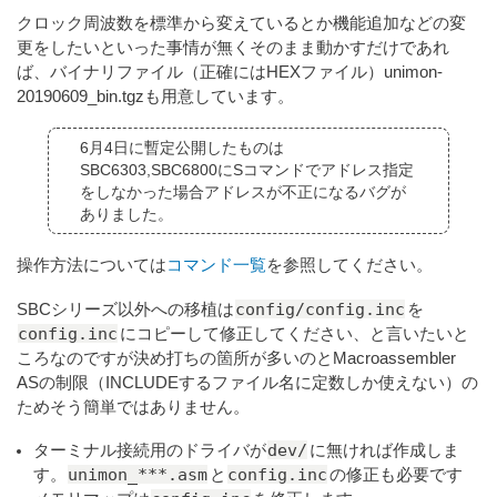
クロック周波数を標準から変えているとか機能追加などの変
更をしたいといった事情が無くそのまま動かすだけであれ
ば、バイナリファイル（正確にはHEXファイル）unimon-
20190609_bin.tgzも用意しています。
6月4日に暫定公開したものは
SBC6303,SBC6800にSコマンドでアドレス指定
をしなかった場合アドレスが不正になるバグが
ありました。
操作方法については
コマンド一覧
を参照してください。
config/config.inc
SBCシリーズ以外への移植は
を
config.inc
にコピーして修正してください、と言いたいと
ころなのですが決め打ちの箇所が多いのとMacroassembler
ASの制限（INCLUDEするファイル名に定数しか使えない）の
ためそう簡単ではありません。
dev/
ターミナル接続用のドライバが
に無ければ作成しま
unimon_***.asm
config.inc
す。
と
の修正も必要です