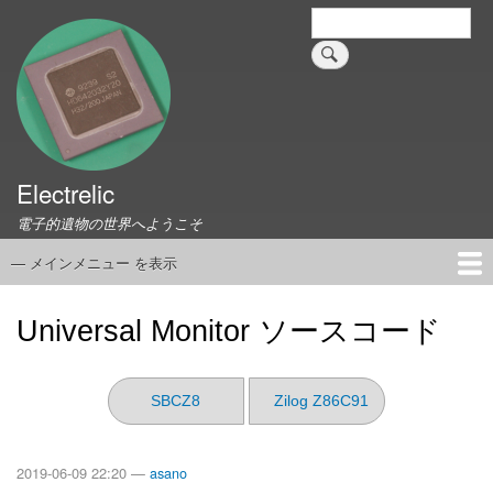
メ
検
索
イ
ン
コ
ン
テ
ン
ツ
Electrelic
に
電子的遺物の世界へようこそ
移
動
— メインメニュー を表示
メ
イ
ホーム
EMILY Board
Universal Monitor
コネクタ資料集
このサイトについて
リンク集
ン
Universal Monitor ソースコード
メ
ニ
ュ
SBCZ8
Zilog Z86C91
ー
2019-06-09 22:20 —
asano