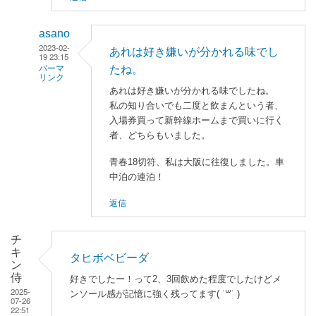
asano
2023-02-
あれは好き嫌いが分かれる味でし
19 23:15
たね。
パーマ
リンク
あれは好き嫌いが分かれる味でしたね。
匿
私の知り合いでも二度と飲まんという者、
名
入場券買って新幹線ホームまで買いに行く
ユ
者、どちらもいました。
ー
青春18切符、私は大阪に往復しました。車
ザ
中泊の連泊！
ー
に
返信
よ
る
チ
「
青
キ
タヒボベビーダ
春
ン
侍
1
好きでしたー！って2、3回飲めた程度でしたけどメ
2025-
ンソール感が記憶に強く残ってます( ˙꒳​˙ )ゝ
8
07-26
22:51
切