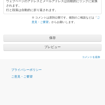
ウェブページのアドレスとメールアドレスは自動的にリンクに変換
な
されます。
思
行と段落は自動的に折り返されます。
い
出
※ コメントは原則公開です。個別のご相談などは「
ご
意見・ご要望
」からお願いします。
」
へ
の
返
信
コメントを追加
ナ
プライバシーポリシー
ビ
ご意見・ご要望
ゲ
ー
シ
ョ
ン