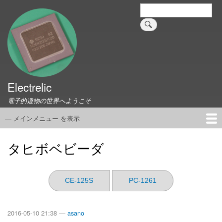
メ
検
索
イ
ン
コ
ン
テ
ン
ツ
Electrelic
に
電子的遺物の世界へようこそ
移
動
— メインメニュー を表示
メ
イ
ホーム
EMILY Board
Universal Monitor
コネクタ資料集
このサイトについて
リンク集
ン
タヒボベビーダ
メ
ニ
ュ
CE-125S
PC-1261
ー
2016-05-10 21:38 —
asano