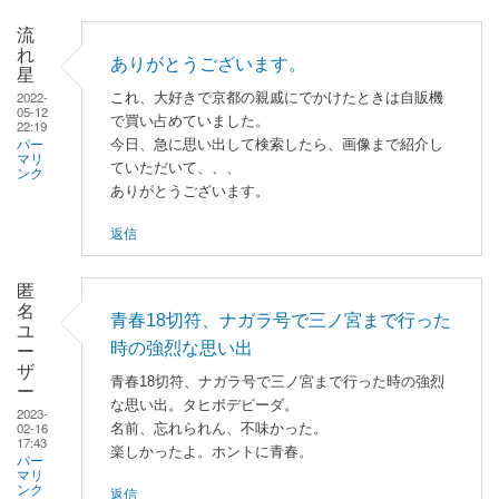
ミ
ン
流
れ
に
ありがとうございます。
星
よ
2022-
これ、大好きで京都の親戚にでかけたときは自販機
る
05-12
で買い占めていました。
22:19
「
懐
今日、急に思い出して検索したら、画像まで紹介し
パー
か
マリ
ていただいて、、、
ンク
し
ありがとうございます。
い
返信
で
す
ね
匿
名
🙂
青春18切符、ナガラ号で三ノ宮まで行った
ユ
」
時の強烈な思い出
ー
へ
ザ
青春18切符、ナガラ号で三ノ宮まで行った時の強烈
の
ー
な思い出。タヒボデビーダ。
2023-
返
02-16
名前、忘れられん、不味かった。
信
17:43
楽しかったよ。ホントに青春。
パー
マリ
返信
ンク