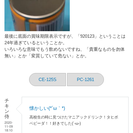
最後に底面の賞味期限表示ですが、「920123」ということは
24年過ぎているということか。
いろいろな意味でもう飲めないですね、「貴重なものを勿体
無い」とか「変質していて危ない」とか。
CE-125S
PC-1261
チ
キ
懐かしい(*´ω｀*)
ン
侍
高校生の時に見つけたマニアックドリンク！タヒボ
2020-
ベビーダ！！好きでした(´-ω-)
11-09
18:10