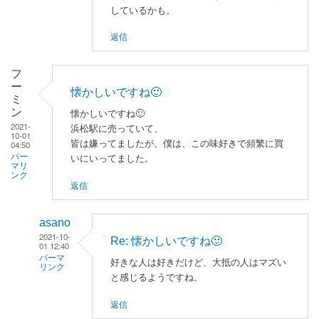
しているかも。
に
よ
返信
る
「
私
フ
も
ー
懐かしいですね🙂
知
ミ
っ
ン
懐かしいですね🙂
2021-
て
浜松駅に売っていて、
10-01
皆は嫌ってましたが、僕は、この味好きで頻繁に買
ま
04:50
パー
いにいってました。
す
マリ
ンク
！
返信
」
へ
asano
の
2021-10-
Re: 懐かしいですね🙂
返
01 12:40
信
パーマ
好きな人は好きだけど、大抵の人はマズい
リンク
と感じるようですね。
フ
返信
ー