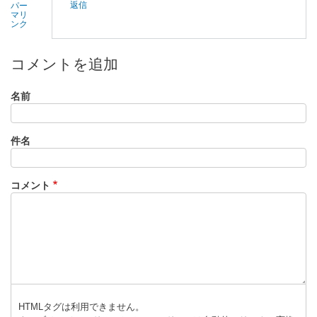
返信
パー
符
マリ
ンク
、
ナ
ガ
コメントを追加
ラ
号
名前
で
三
件名
ノ
宮
ま
コメント
で
行
っ
た
時
の
強
烈
HTMLタグは利用できません。