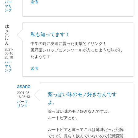
返信
パー
マリ
ンク
ゆ
き
私も知ってます！
け
ん
中学の時に友達に貰った衝撃的ドリンク！
2021-
風邪薬シロップにメンソールが入ったような味がし
08-16
たような？
23:18
パー
マリ
返信
ンク
asano
2021-08-
薬っぽい味のモノ好きなんです
16 23:43
よ。
パーマ
リンク
薬っぽい味のモノ好きなんですよ。
ゆ
ルートビアとか。
き
ルートビアと違ってこれは薄味だった記憶
け
ですが、長らく飲んでいないので記憶変質
ん