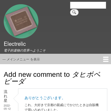
メ
検
索
イ
ン
コ
ン
テ
ン
ツ
Electrelic
に
電子的遺物の世界へようこそ
移
動
— メインメニュー を表示
メ
イ
ホーム
EMILY Board
Universal Monitor
コネクタ資料集
このサイトについて
リンク集
ン
Add new comment to
タヒボベ
メ
ビーダ
ニ
ュ
流
ー
れ
ありがとうございます。
星
これ、大好きで京都の親戚にでかけたときは自販機
2022-
05-12
で買い占めていました。