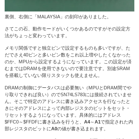
裏側、右側に「MALAYSIA」の刻印がありました。
さてこの石、動作モードがいくつかあるのですがその設定方
法がちょっと変わっています。
メモリ関係ですと独立ピンで設定するものも多いですが、た
だでさえ40ピンと多いピン数をこれ以上増やしたくなかった
のか、MPUから設定するようになっています。この設定が済
むまではDRAMを使用できないので要注意です。別途SRAM
を搭載していない限りスタックも使えません。
DRAMの制御にデータバスは必要無い（MPUとDRAM間でや
り取りできれば良い）のでSN74LS783には接続されていませ
ん。そこで特定のアドレスに書き込みアクセスを行なったと
きにそのアドレスによって内部レジスタのビットをセット・
リセットするようになっています。具体的にはアドレス
$FFC0～$FFDFに書き込みを行うと、
A4
～
A1
で指定された内
部レジスタのビットに
A0
の値が書き込まれます。