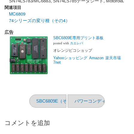
SN74LS783/MC6883, SN74LS785データシート, Motorola.
関連項目
MC6809
74シリーズの変り種（その4）
広告
SBC6809E専用プリント基板
posted with
カエレバ
オレンジピコショップ
Yahooショッピング
Amazon
楽天市場
7net
SBC6809E（その1）
パワーコンディショナ交換
コメントを追加