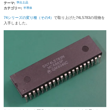
テーマ
準出土品
カテゴリー
半導体
74シリーズの変り種（その4）
で取り上げた74LS783の現物を
入手しました。