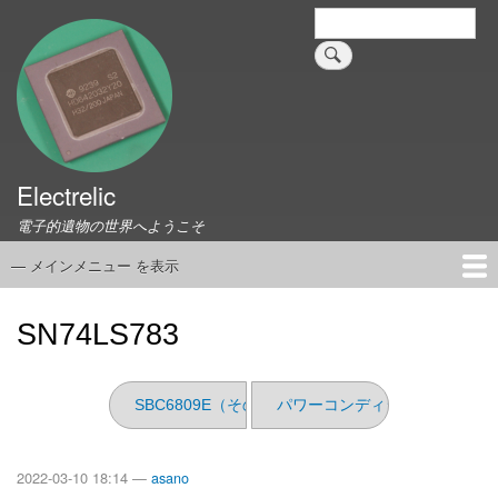
メ
検
索
イ
ン
コ
ン
テ
ン
ツ
Electrelic
に
電子的遺物の世界へようこそ
移
動
— メインメニュー を表示
メ
イ
ホーム
EMILY Board
Universal Monitor
コネクタ資料集
このサイトについて
リンク集
ン
SN74LS783
メ
ニ
ュ
SBC6809E（その1）
パワーコンディショナ交換
ー
2022-03-10 18:14 —
asano