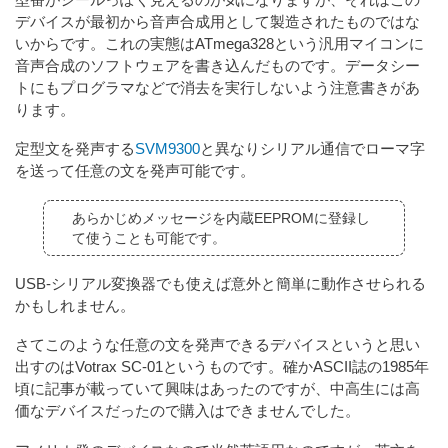
デバイスが最初から音声合成用として製造されたものではな
いからです。これの実態はATmega328という汎用マイコンに
音声合成のソフトウェアを書き込んだものです。データシー
トにもプログラマなどで消去を実行しないよう注意書きがあ
ります。
定型文を発声する
SVM9300
と異なりシリアル通信でローマ字
を送って任意の文を発声可能です。
あらかじめメッセージを内蔵EEPROMに登録し
て使うことも可能です。
USB-シリアル変換器でも使えば意外と簡単に動作させられる
かもしれません。
さてこのような任意の文を発声できるデバイスというと思い
出すのはVotrax SC-01というものです。確かASCII誌の1985年
頃に記事が載っていて興味はあったのですが、中高生には高
価なデバイスだったので購入はできませんでした。