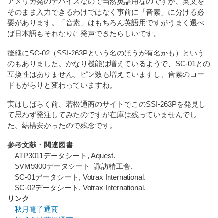
アメリカ発のデバイスなので当然英語用なのですが、英文を
そのまま入力できるわけではなく事前に「音素」に分ける必
要があります。「音素」はもちろん英語用ですがうまく選べ
ば日本語もそれなりに発声できたらしいです。
後継にSC-02（SSI-263Pという名のほうが有名かも）という
のもありました。かなり機能は増えているようで、SC-01との
互換性はありません。ピン数も増えていますし、音素のコー
ドもがらりと変わっていますね。
実はしばらく前、若松通商のサイトでこのSSI-263Pを発見し
て思わず発注してみたのですが在庫は残っていませんでし
た。結構安かったので残念です。
参考文献・関連図書
ATP3011データシート, Aquest.
SVM9300データシート, 諏訪精工舎.
SC-01データシート, Votrax International.
SC-02データシート, Votrax International.
リンク
秋月電子通商