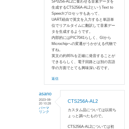
SP0256-AL2に食わせる音素データを
s
返
生成するCTS256A-AL2というText to
a
信
Speechプロセッサもあって、
n
UART経由で英文を入力すると単語単
o
位でリアルタイムに翻訳して音素デー
に
タを生成するようです。
よ
内部的にはPIC7041らしく、GIから
る
Microchipへの変遷がうかがえる代物で
「
R
すね。
e
英文の約85%を正確に発音することが
:
できるらしく、電子回路とは別の言語
G
学の方面でとても興味深い石です。
I
返信
の
S
asano
P
2023-08-
0
CTS256A-AL2
20 10:28
2
パーマ
カスタム品については以前ち
リンク
5
ょっと調べたもので。
6
牧
CTS256A-AL2については初
」
野