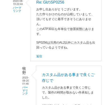
2023-08-
Re: GIのSP0256
19 22:44
パーマ
お申し出ありがとうございます。
リンク
ただ作りかけのものが山積していまして、
牧
頂いてもすぐに着手できそうにありませ
野
ん。
に
このATP3011も年単位で放置状態にありま
す。
よ
る
SP0256は汎用のAL2以外にカスタム品も出
「
G
回っているようですね。
I
返信
の
S
P
牧
0
野
カスタム品がある事まで良くご
2023-
2
08-20
存じで
5
01:46
カスタム品がある事まで良くご存じ
パー
6
マリ
で。製作の時間が取れない件承知しま
」
ンク
した。
へ
a
の