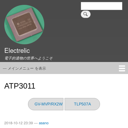
メ
検
索
イ
ン
コ
ン
テ
ン
ツ
Electrelic
に
電子的遺物の世界へようこそ
移
動
— メインメニュー を表示
メ
イ
ホーム
EMILY Board
Universal Monitor
コネクタ資料集
このサイトについて
リンク集
ン
ATP3011
メ
ニ
ュ
GV-MVP/RX2W
TLP507A
ー
2018-10-12 23:39 —
asano