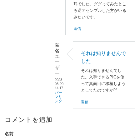
耳でした。ググってみたとこ
へ
に
ろ逆アセンブルした方がいる
の
よ
みたいです。
返
る
信
「
カ
返信
ス
タ
匿
ム
名
それは知りませんで
品
ユ
した
ー
が
ザ
あ
それは知りませんでし
ー
た。入手できるPICを使
る
2023-
08-20
って真面目に移植しよう
事
14:17
としてたのですが^^
ま
パー
マリ
で
返信
ンク
良
a
く
s
コメントを追加
ご
a
存
n
名前
じ
o