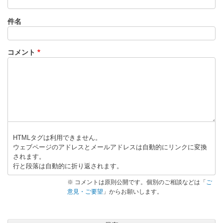
で
に
」
件名
よ
へ
る
の
「
C
返
コメント
T
信
S
2
5
6
A
-
A
HTMLタグは利用できません。
ウェブページのアドレスとメールアドレスは自動的にリンクに変換
L
されます。
2
行と段落は自動的に折り返されます。
」
へ
※ コメントは原則公開です。個別のご相談などは「
ご
意見・ご要望
」からお願いします。
の
返
信