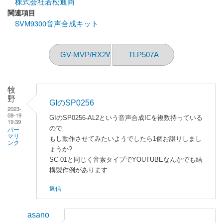
株式会社若松通商
関連項目
SVM9300音声合成キット
GV-MVP/RX2W
TLP507A
牧
野
GIのSP0256
2023-
08-19
GIのSP0256-AL2という音声合成ICを複数持っている
19:39
ので
パー
マリ
もし動作させてみたいようでしたら1個お譲りしまし
ンク
ょうか?
SC-01と同じく音素タイプでYOUTUBEなんかでも結
構製作例があります
返信
asano