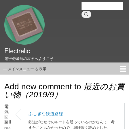
メ
検
索
イ
ン
コ
ン
テ
ン
ツ
Electrelic
に
電子的遺物の世界へようこそ
移
動
— メインメニュー を表示
メ
イ
ホーム
EMILY Board
Universal Monitor
コネクタ資料集
このサイトについて
リンク集
ン
Add new comment to
最近のお買
メ
い物（2019/9）
ニ
ュ
電
ー
気
ふしぎな鉄道路線
回
路II
鉄道がなぜそのルートを通っているのかなんて、考
2020-
えたこともなかったので、興味深く読めました。