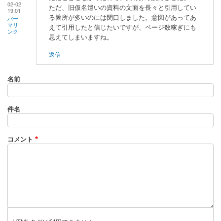
02-02
ただ、旧仮名遣いの資料の文面を長々と引用してい
19:01
る箇所が多いのには閉口しました。意図があってあ
パー
マリ
えて引用したと信じたいですが、ページ数稼ぎにも
ンク
思えてしまいますね。
返信
名前
件名
コメント