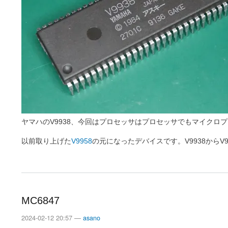
ヤマハのV9938、今回はプロセッサはプロセッサでもマイクロプロセッサではな
以前取り上げた
V9958
の元になったデバイスです。V9938から
MC6847
2024-02-12 20:57 —
asano