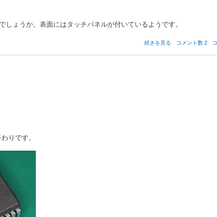
あたりでしょうか。表面にはタッチパネルが付いているようです。
グ
続きを見る
コメント数 2
ラ
フ
ィ
ッ
ク
LCD
モ
ジ
ュ
ー
ル
終わりです。
の