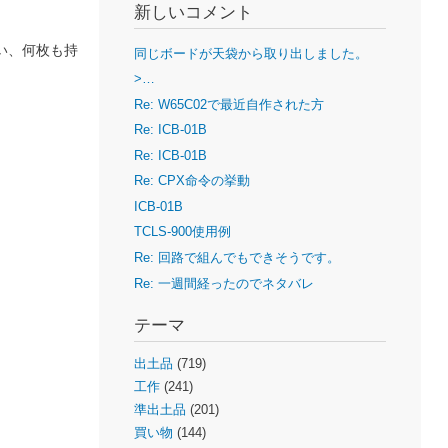
新しいコメント
たい、何枚も持
同じボードが天袋から取り出しました。
>…
Re: W65C02で最近自作された方
Re: ICB-01B
Re: ICB-01B
Re: CPX命令の挙動
ICB-01B
TCLS-900使用例
Re: 回路で組んでもできそうです。
Re: 一週間経ったのでネタバレ
テーマ
出土品
(719)
工作
(241)
準出土品
(201)
買い物
(144)