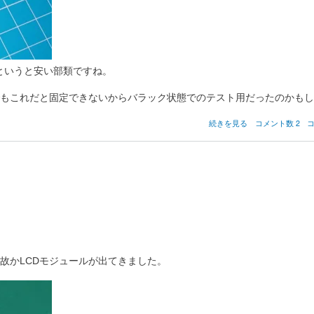
らかというと安い部類ですね。
もこれだと固定できないからバラック状態でのテスト用だったのかもし
Trio64
続きを見る
コメント数 2
ビ
デ
オ
ボ
ー
ド
の
故かLCDモジュールが出てきました。