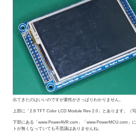
出てきたのはいいのですが素性がさっぱりわかりません。
上部に「2.8 TFT Color LCD Module Rev 2.0」とあり
下部にある「www.PowerAVR.com」「www.PowerMCU.
トが無くなっていても不思議はありませんね。