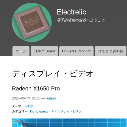
Electrelic
電子的遺物の世界へようこそ
ホーム
EMILY Board
Universal Monitor
コネクタ資料集
メ
イ
ン
ディスプレイ・ビデオ
メ
ニ
ュ
Radeon X1650 Pro
ー
2025-06-13 18:23 —
asano
出土品
テーマ
カテゴリー
PCI Express
ディスプレイ・ビデオ