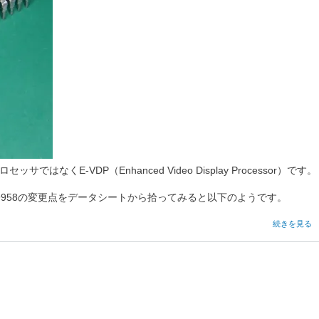
くE-VDP（Enhanced Video Display Processor）です。
V9958の変更点をデータシートから拾ってみると以下のようです。
Yamaha
続きを見る
V9938
の