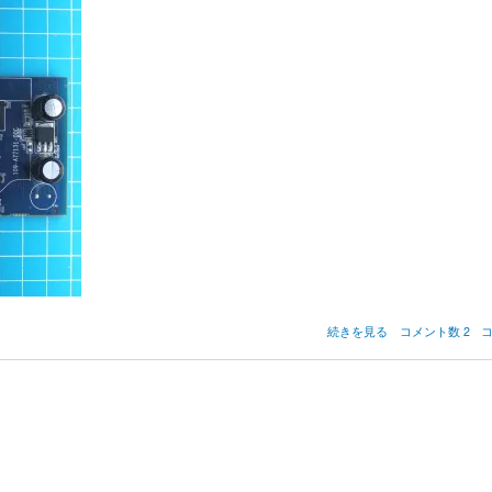
Radeon
続きを見る
コメント数 2
X1650
Pro
の