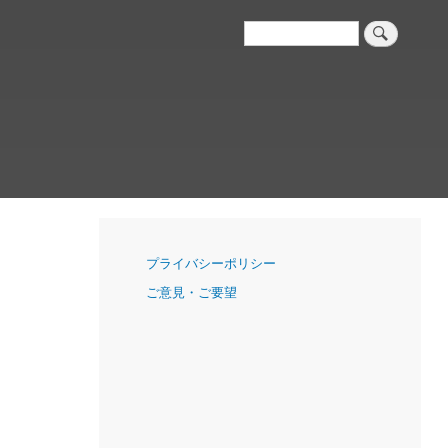
検
索
ナ
プライバシーポリシー
ビ
ご意見・ご要望
ゲ
ー
シ
ョ
ン