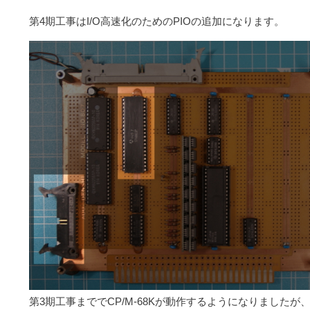
第4期工事はI/O高速化のためのPIOの追加になります。
第3期工事まででCP/M-68Kが動作するようになりました