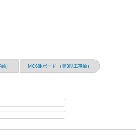
事編）
MC68kボード （第3期工事編）