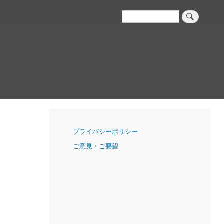
検
索
ナ
プライバシーポリシー
ビ
ご意見・ご要望
ゲ
ー
シ
ョ
ン