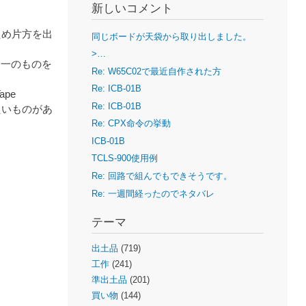
。
新しいコメント
ため片方を出
同じボードが天袋から取り出しました。
>…
同一のものを
Re: W65C02で最近自作された方
Re: ICB-01B
pe
Re: ICB-01B
たいものがあ
Re: CPX命令の挙動
ICB-01B
TCLS-900使用例
Re: 回路で組んでもできそうです。
Re: 一週間経ったのでネタバレ
テーマ
出土品
(719)
工作
(241)
準出土品
(201)
買い物
(144)