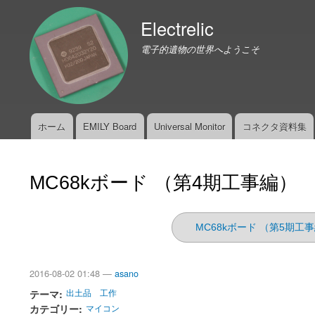
Electrelic
電子的遺物の世界へようこそ
ホーム
EMILY Board
Universal Monitor
コネクタ資料集
メ
イ
ン
MC68kボード （第4期工事編）
メ
ニ
ュ
MC68kボード （第5期工
ー
2016-08-02 01:48 —
asano
テーマ
出土品
工作
カテゴリー
マイコン