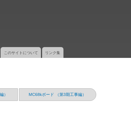
メ
イ
ン
コ
ン
テ
ン
ツ
このサイトについて
リンク集
に
移
動
事編）
MC68kボード （第3期工事編）