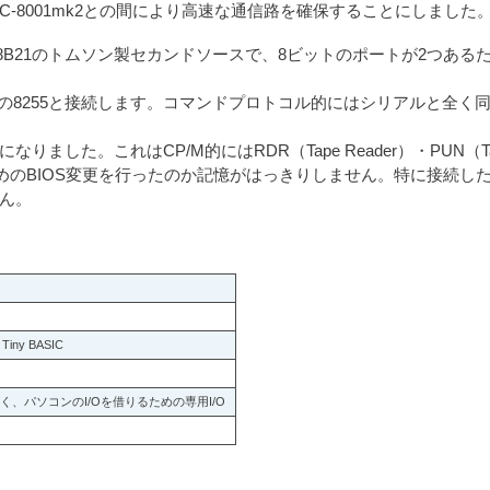
C-8001mk2との間により高速な通信路を確保することにしました
MC68B21のトムソン製セカンドソースで、8ビットのポートが2つある
ド上の8255と接続します。コマンドプロトコル的にはシリアルと全く
した。これはCP/M的にはRDR（Tape Reader）・PUN（Ta
ためのBIOS変更を行ったのか記憶がはっきりしません。特に接続し
ん。
ny BASIC
、パソコンのI/Oを借りるための専用I/O