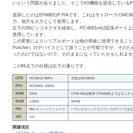
いという問題がありました。そこでI/O機能を提供しているP
追加したのはEF68B21P PIAです。これはモトローラの
力、他方を入力として使用します。
左下の26ピンコネクタを経由し、PC-8001mk2拡張ボー
使用しています。
この変更によりシリアルポートは他の用途に使用できることになりま
Puncher）のデバイスとして扱うことが可能ですが、その
ったわけではないので、そのままになっていたかもしれませ
この時点での仕様は以下の通りです。
CPU
MC68010 8MHz
当初はMC68000
FPU
MC68881 16MHz
ROM
32kB
CP/M-68k起動用 CP/M移植まではモニタとTi
RAM
128kB
SRAM
PIO
8bit ×2 + ハンドシェイク
パラレルといってもプリンタポートではなく
SIO
1ch
関連項目