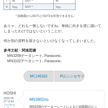
7
IN
OUT *
IN
8
V
OUT *
V
GG
GG
* 回路図からOUT1とOUT2を区別できません。
ありゃ、どれも一致しないですね。単純に向きを逆に描いて
しまったわけではないということか。
何か別の資料を探さないといけなくなってしまいました。
参考文献・関連図書
MN3208データシート, Panasonic.
MN3102データシート, Panasonic.
MC145163
PLLシンセサイザ（その8）
HOSHI
2025-09-
MN3802no
27 12:54
パーマリ
MN3208のデーターシートによると回路図のピン