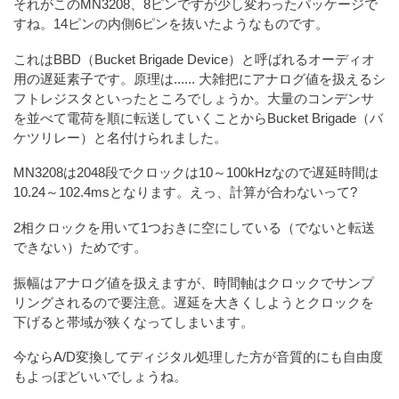
それがこのMN3208、8ピンですが少し変わったパッケージで
すね。14ピンの内側6ピンを抜いたようなものです。
これはBBD（Bucket Brigade Device）と呼ばれるオーディオ
用の遅延素子です。原理は...... 大雑把にアナログ値を扱えるシ
フトレジスタといったところでしょうか。大量のコンデンサ
を並べて電荷を順に転送していくことからBucket Brigade（バ
ケツリレー）と名付けられました。
MN3208は2048段でクロックは10～100kHzなので遅延時間は
10.24～102.4msとなります。えっ、計算が合わないって?
2相クロックを用いて1つおきに空にしている（でないと転送
できない）ためです。
振幅はアナログ値を扱えますが、時間軸はクロックでサンプ
リングされるので要注意。遅延を大きくしようとクロックを
下げると帯域が狭くなってしまいます。
今ならA/D変換してディジタル処理した方が音質的にも自由度
もよっぽどいいでしょうね。