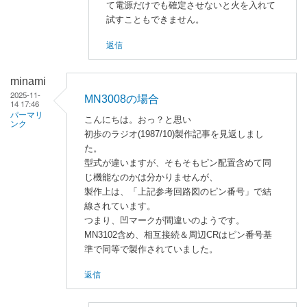
よ
て電源だけでも確定させないと火を入れて
試すこともできません。
る
「
M
返信
N
3
minami
8
2025-11-
MN3008の場合
0
14 17:46
2
パーマリ
こんにちは。おっ？と思い
ンク
n
初歩のラジオ(1987/10)製作記事を見返しまし
o
た。
」
型式が違いますが、そもそもピン配置含めて同
じ機能なのかは分かりませんが、
へ
製作上は、「上記参考回路図のピン番号」で結
の
線されています。
返
つまり、凹マークが間違いのようです。
信
MN3102含め、相互接続＆周辺CRはピン番号基
準で同等で製作されていました。
返信