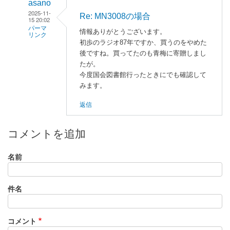
asano
2025-11-
Re: MN3008の場合
15 20:02
パーマ
情報ありがとうございます。
リンク
初歩のラジオ87年ですか、買うのをやめた
minami
後ですね。買ってたのも青梅に寄贈しまし
に
たが。
よ
今度国会図書館行ったときにでも確認して
みます。
る
「
M
返信
N
3
コメントを追加
0
0
名前
8
の
場
件名
合
」
へ
コメント
の