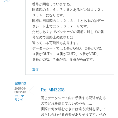
ンク
番号が間違っていますね。
回路図の５，６，７，８とあるピンは１，２，
３，４ になります。
同様に回路図の１，２，３，４とあるのはデー
タシート上では５，６，７，８です。
ただしあくまでパッケージの図柄に対しての番
号なので回路上の意味とは
違っている可能性もあります。
データーシートでは１番がGND、２番がCP2、
３番がOUT１、４番がOUT2、５番がVDD、
６番がCP1、７番がIN、８番がVggです。
返信
asano
2025-09-
Re: MN3208
28 22:49
パーマ
同じデータシート内に矛盾する記述がある
リンク
のでどれを信じてよいのやら……
HOSHI
実際に何か組むときには違う資料を探して
に
照らし合わせる必要がありそうです。せめ