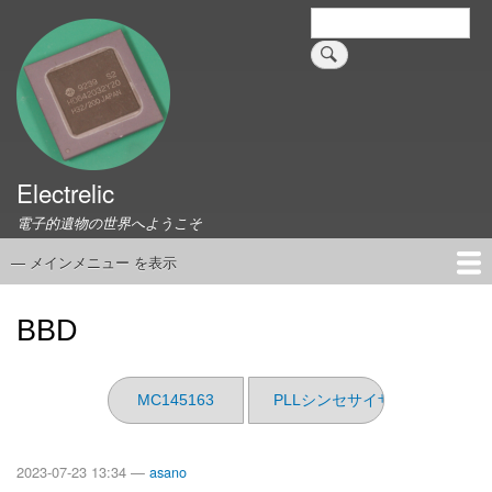
メ
検
索
イ
ン
コ
ン
テ
ン
ツ
Electrelic
に
電子的遺物の世界へようこそ
移
動
— メインメニュー を表示
メ
イ
ホーム
EMILY Board
Universal Monitor
コネクタ資料集
このサイトについて
リンク集
ン
BBD
メ
ニ
ュ
MC145163
PLLシンセサイザ（その8）
ー
2023-07-23 13:34 —
asano