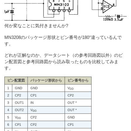
何か変なことに気付きませんか?
MN3208のパッケージ形状とピン番号が180°違っているんで
す。
どれが正解なのか、データシート（の参考回路図以外）のピ
ン配置図と参考回路図から読み取ったものを比較してみま
す。
ピン配置図
パッケージ形状から
ピン番号から
1
GND
GND
V
DD
2
CP2
CP1
CP2
3
OUT1
IN
OUT *
4
OUT2
V
OUT *
GG
5
V
CP2
GND
DD
6
CP1
CP2
CP1