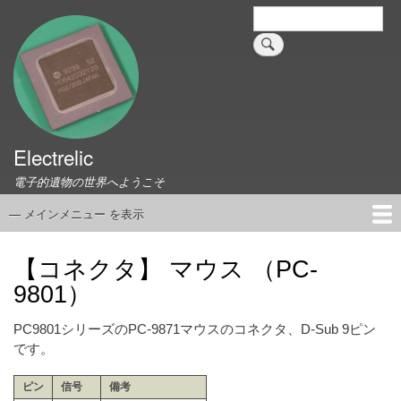
メ
検
索
イ
ン
コ
ン
テ
ン
ツ
Electrelic
に
電子的遺物の世界へようこそ
移
動
— メインメニュー を表示
メ
イ
ホーム
EMILY Board
Universal Monitor
コネクタ資料集
このサイトについて
リンク集
ン
【コネクタ】 マウス （PC-
メ
9801）
ニ
ュ
PC9801シリーズのPC-9871マウスのコネクタ、D-Sub 9ピン
ー
です。
ピン
信号
備考