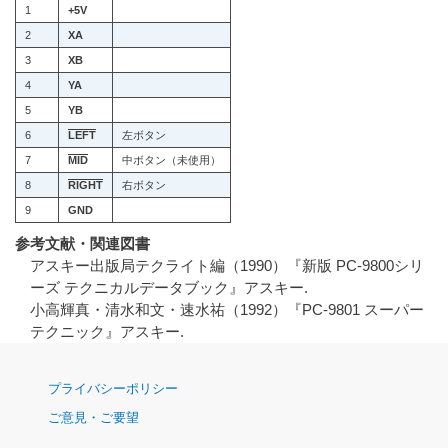
1
+5V
2
XA
3
XB
4
YA
5
YB
6
LEFT
左ボタン
7
MID
中ボタン（未使用）
8
RIGHT
右ボタン
9
GND
参考文献・関連図書
アスキー出版局テクライト編（1990）『新版 PC-9800シリ
ーズ テクニカルデータブック』アスキー.
小高輝真・清水和文・速水祐（1992）『PC-9801 スーパー
テクニック』アスキー.
ナ
プライバシーポリシー
ビ
ご意見・ご要望
ゲ
ー