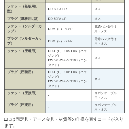
ソケット（基板用L
DD-50SA-□R
メス
型）
プラグ（基板用L型）
DD-50PA-□R
オス
ソケット（ソルダーカ
電線ハンダ付け
DDM（F）-50SR
ップ）
用・メス
プラグ（ソルダーカッ
電線ハンダ付け
DDM（F）-50PR
プ）
用・オス
ソケット（圧着用）
DDU（F）-50S-F0R（ハウ
ジング）
メス
D□C-20-□S-PKG100（コン
タクト）
プラグ（圧着用）
DDU（F）-50P-F0R（ハウ
ジング）
オス
D□C-20-□S-PKG100（コン
タクト）
ソケット（圧接用）
リボンケーブル
-
用・メス
プラグ（圧接用）
リボンケーブル
-
用・オス
□には固定具・アース金具・材質等の仕様を表すコードが入り
ます。