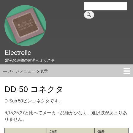
メ
検
索
イ
ン
コ
ン
テ
ン
ツ
Electrelic
に
電子的遺物の世界へようこそ
移
動
— メインメニュー を表示
メ
イ
ホーム
EMILY Board
Universal Monitor
コネクタ資料集
このサイトについて
リンク集
ン
DD-50 コネクタ
メ
ニ
D-Sub 50ピンコネクタです。
ュ
9,15,25,37と比べてメーカ・品種が少なく、選択肢があまりあ
ー
りません。
JAE
備考