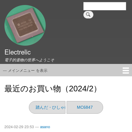
メ
検
索
イ
ン
コ
ン
テ
ン
ツ
Electrelic
に
電子的遺物の世界へようこそ
移
動
— メインメニュー を表示
メ
イ
ホーム
EMILY Board
Universal Monitor
コネクタ資料集
このサイトについて
リンク集
ン
最近のお買い物（2024/2）
メ
ニ
ュ
踏んだ・ひしゃげた・折れた
MC6847
ー
2024-02-29 23:53 —
asano