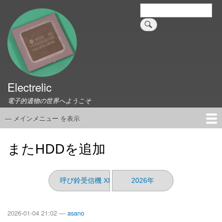
メ
検
索
イ
ン
コ
ン
テ
ン
ツ
Electrelic
に
電子的遺物の世界へようこそ
移
動
— メインメニュー を表示
メ
イ
ホーム
EMILY Board
Universal Monitor
コネクタ資料集
このサイトについて
リンク集
ン
またHDDを追加
メ
ニ
ュ
呼び鈴受信機 X800
2026年
ー
2026-01-04 21:02 —
asano