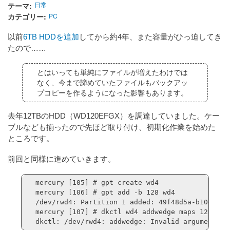
テーマ
日常
カテゴリー
PC
以前
6TB HDDを追加
してから約4年、また容量がひっ迫してき
たので……
とはいっても単純にファイルが増えたわけでは
なく、今まで諦めていたファイルもバックアッ
プコピーを作るようになった影響もあります。
去年12TBのHDD（WD120EFGX）を調達していました。ケー
ブルなども揃ったので先ほど取り付け、初期化作業を始めた
ところです。
前回と同様に進めていきます。
mercury [105] # gpt create wd4

mercury [106] # gpt add -b 128 wd4

/dev/rwd4: Partition 1 added: 49f48d5a-b10e-11d
mercury [107] # dkctl wd4 addwedge maps 128 2343
dkctl: /dev/rwd4: addwedge: Invalid argument