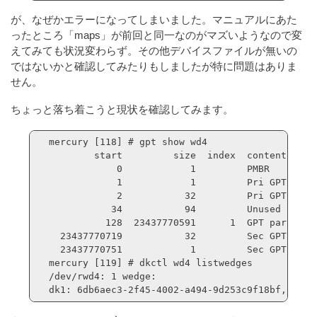
が、なぜかエラーになってしまいました。マニュアルにあた
ったところ「maps」が前回と同一なのがマズいようなので変
えてみても状況変わらず。その他デバイスファイルが無いの
ではないかと確認してみたりもしましたが特に問題はありま
せん。
ちょっと落ち着こうと現状を確認してみます。
mercury [118] # gpt show wd4

        start         size  index  contents

            0            1         PMBR

            1            1         Pri GPT heade
            2           32         Pri GPT table
           34           94         Unused

          128  23437770591      1  GPT part - Ne
  23437770719           32         Sec GPT table
  23437770751            1         Sec GPT heade
mercury [119] # dkctl wd4 listwedges

/dev/rwd4: 1 wedge:

dk1: 6db6aec3-2f45-4002-a494-9d253c9f18bf, 2343