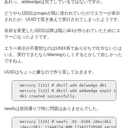
あれっ、addwedgeは完了しているではないですか。
どうやら1回目はmapsが既に使われていたのでエラーが表示
されたが、UUIDで置き換えて実行されてしまったようです。
名前を変更した2回目以降は既にdk1が作られていたためにエ
ラーになったようです。
エラー表示が不愛想なのはUNIX系でありがちで仕方ないとは
いえ、実行できたならWarningらしくするとかして欲しかった
ですねぇ。
UUIDはちょっと嫌なので作り直しておきます。
mercury [121] # dkctl wd4 delwedge dk1

mercury [122] # dkctl wd4 addwedge exp12 128 234
dk1 created successfully.
newfsは前回通りで時に問題はありませんでした。
mercury [124] # newfs -O2 -b16k /dev/dk1

/dev/rdk1: 11444224.0MB (23437770588 sectors) b