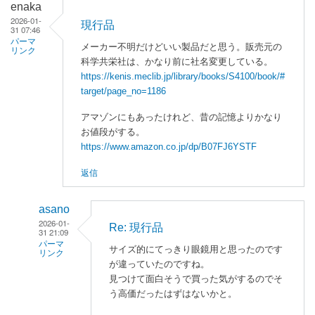
enaka
2026-01-
現行品
31 07:46
パーマ
メーカー不明だけどいい製品だと思う。販売元の
リンク
科学共栄社は、かなり前に社名変更している。
https://kenis.meclib.jp/library/books/S4100/book/#
target/page_no=1186
アマゾンにもあったけれど、昔の記憶よりかなり
お値段がする。
https://www.amazon.co.jp/dp/B07FJ6YSTF
返信
asano
2026-01-
Re: 現行品
31 21:09
パーマ
サイズ的にてっきり眼鏡用と思ったのです
リンク
が違っていたのですね。
enaka
見つけて面白そうで買った気がするのでそ
に
う高価だったはずはないかと。
よ