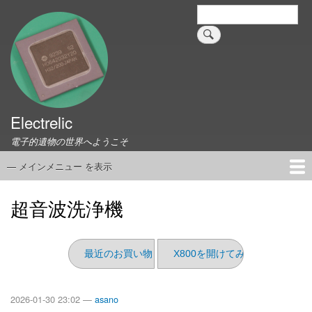
メ
検
索
イ
ン
コ
ン
テ
ン
ツ
Electrelic
に
電子的遺物の世界へようこそ
移
動
— メインメニュー を表示
メ
イ
ホーム
EMILY Board
Universal Monitor
コネクタ資料集
このサイトについて
リンク集
ン
超音波洗浄機
メ
ニ
ュ
最近のお買い物（2026/01）
X800を開けてみた
ー
2026-01-30 23:02 —
asano