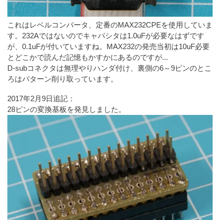
これはレベルコンバータ、定番のMAX232CPEを使用していま
す。232Aではないのでキャパシタは1.0uFが必要なはずです
が、0.1uFが付いていますね。MAX232の発売当初は10uF必要
とどこかで読んだ記憶もかすかにあるのですが...
D-subコネクタは無理やりハンダ付け、裏側の6～9ピンのとこ
ろはパターン削り取っています。
2017年2月9日追記：
28ピンの変換基板を発見しました。