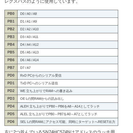
レクスバスのように使用しています。
PB0
D0 / A0 / A8
PB1
D1 / A1 / A9
PB2
D2 / A2 / A10
PB3
D3 / A3 / A11
PB4
D4 / A4 / A12
PB5
D5 / A5 / A13
PB6
D6 / A6 / A14
PB7
D7 / A7
PD0
RxD PCからのシリアル受信
PD1
TxD PCへのシリアル送信
PD2
WE 立ち上がりでRAMへの書き込み
PD3
OE Lの間RAMからの読み出し
PD4
ALEH 立ち上がりでPB0～PB6をA8～A14としてラッチ
PD5
ALEL 立ち上がりでPB0～PB7をA0～A7としてラッチ
PD6
SEL Lの間RAMにアクセス可能、同時にターゲットへRESET出力
左に2つ並んでいるSN74HC574Nはアドレスのラッチ用。