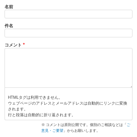
(
名前
A
な
件名
し
)
の
コメント
キ
ャ
パ
シ
タ
」
へ
の
HTMLタグは利用できません。
返
ウェブページのアドレスとメールアドレスは自動的にリンクに変換
されます。
信
行と段落は自動的に折り返されます。
※ コメントは原則公開です。個別のご相談などは「
ご
意見・ご要望
」からお願いします。