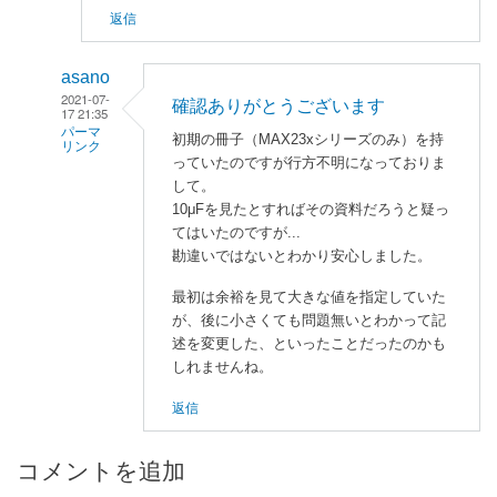
返信
asano
2021-07-
確認ありがとうございます
17 21:35
パーマ
初期の冊子（MAX23xシリーズのみ）を持
リンク
っていたのですが行方不明になっておりま
匿
して。
名
10μFを見たとすればその資料だろうと疑っ
希
てはいたのですが...
勘違いではないとわかり安心しました。
望
に
最初は余裕を見て大きな値を指定していた
よ
が、後に小さくても問題無いとわかって記
る
述を変更した、といったことだったのかも
「
M
しれませんね。
A
返信
X
2
3
コメントを追加
2