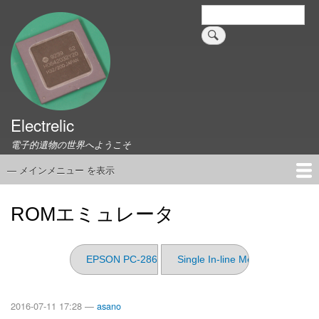
メ
検
索
イ
ン
コ
ン
テ
ン
ツ
Electrelic
に
電子的遺物の世界へようこそ
移
動
— メインメニュー を表示
メ
イ
ホーム
EMILY Board
Universal Monitor
コネクタ資料集
このサイトについて
リンク集
ン
ROMエミュレータ
メ
ニ
ュ
EPSON PC-286NOTE F
Single In-line Memory Module
ー
2016-07-11 17:28 —
asano