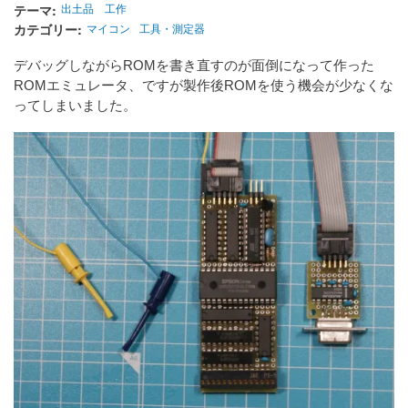
テーマ
出土品
工作
カテゴリー
マイコン
工具・測定器
デバッグしながらROMを書き直すのが面倒になって作った
ROMエミュレータ、ですが製作後ROMを使う機会が少なくな
ってしまいました。