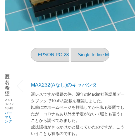
EPSON PC-286NOTE F
Single In-line Memory Module
匿
名
MAX232(Aなし)のキャパシタ
希
望
遅レスですが掲題の件、89年のMaxim社英語版デー
2021-
タブックで10uFの記載を確認しました。
07-17
以前に本ホームページを拝読してから私も疑問でし
18:43
パー
たが、コロナもあり外出予定がない（暇とも言う）
マリ
ことから調べてみました。
ンク
虎技誤植がきっかけかと疑っていたのですが、こう
いうことも有るのですね。