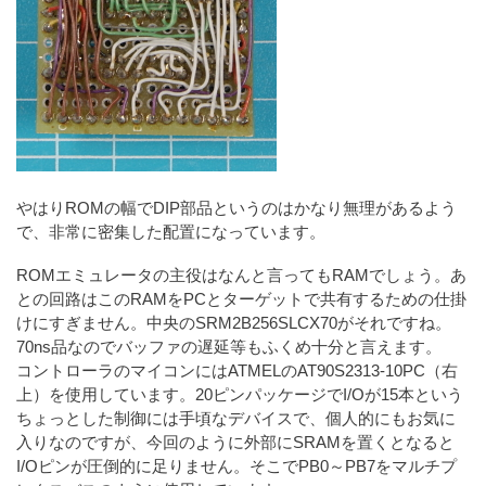
やはりROMの幅でDIP部品というのはかなり無理があるよう
で、非常に密集した配置になっています。
ROMエミュレータの主役はなんと言ってもRAMでしょう。あ
との回路はこのRAMをPCとターゲットで共有するための仕掛
けにすぎません。中央のSRM2B256SLCX70がそれですね。
70ns品なのでバッファの遅延等もふくめ十分と言えます。
コントローラのマイコンにはATMELのAT90S2313-10PC（右
上）を使用しています。20ピンパッケージでI/Oが15本という
ちょっとした制御には手頃なデバイスで、個人的にもお気に
入りなのですが、今回のように外部にSRAMを置くとなると
I/Oピンが圧倒的に足りません。そこでPB0～PB7をマルチプ