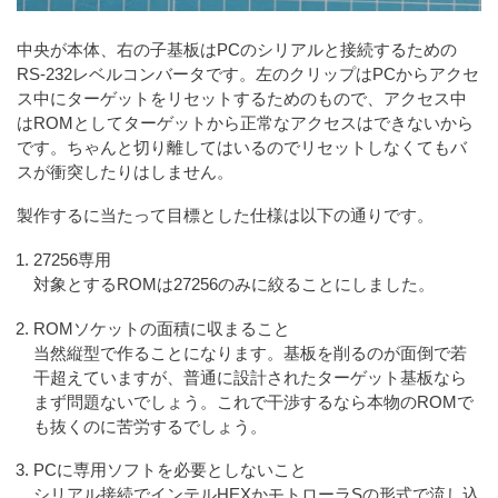
中央が本体、右の子基板はPCのシリアルと接続するための
RS-232レベルコンバータです。左のクリップはPCからアクセ
ス中にターゲットをリセットするためのもので、アクセス中
はROMとしてターゲットから正常なアクセスはできないから
です。ちゃんと切り離してはいるのでリセットしなくてもバ
スが衝突したりはしません。
製作するに当たって目標とした仕様は以下の通りです。
27256専用
対象とするROMは27256のみに絞ることにしました。
ROMソケットの面積に収まること
当然縦型で作ることになります。基板を削るのが面倒で若
干超えていますが、普通に設計されたターゲット基板なら
まず問題ないでしょう。これで干渉するなら本物のROMで
も抜くのに苦労するでしょう。
PCに専用ソフトを必要としないこと
シリアル接続でインテルHEXかモトローラSの形式で流し込