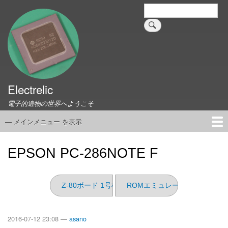
メ
検
索
イ
ン
コ
ン
テ
ン
ツ
Electrelic
に
電子的遺物の世界へようこそ
移
動
— メインメニュー を表示
メ
イ
ホーム
EMILY Board
Universal Monitor
コネクタ資料集
このサイトについて
リンク集
ン
EPSON PC-286NOTE F
メ
ニ
ュ
Z-80ボード 1号機 （の形見）
ROMエミュレータ
ー
2016-07-12 23:08 —
asano