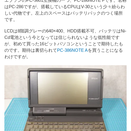
エプソンのPC-9801互換機の一つ、PC-286NOTE Fです。名称
はPC-286ですが、搭載しているCPUはV-30という少々紛らわ
しい代物です。左上のスペースはバッテリパックのつく場所
です。
LCDは8階調グレーの640×400、HDD搭載不可、バッテリはNi-
Cd電池という今となっては信じられないような低性能です
が、初めて買った16ビットパソコンということで期待したも
のです。期待は裏切られて
PC-386NOTE A
を買うことになる
わけですが。