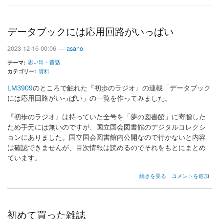
タ
ゴ
ラ
ス
データブックには応用回路がいっぱい
数
の
2023-12-16 00:06 —
asano
思い出・昔話
テーマ
カテゴリー
資料
LM3909
のところで触れた『初歩のラジオ』の連載「データブック
には応用回路がいっぱい」の一覧を作ってみました。
『初歩のラジオ』は持っていた全号を「夢の図書館」に寄贈した
ため手元には無いのですが、国立国会図書館のデジタルコレクシ
ョンにありました。国立国会図書館内公開なので行かないと内容
は確認できませんが、目次情報は読めるのでそれをもとにまとめ
ています。
デ
続きを見る
コメントを追加
ー
タ
ブ
ッ
初めて買った雑誌
ク