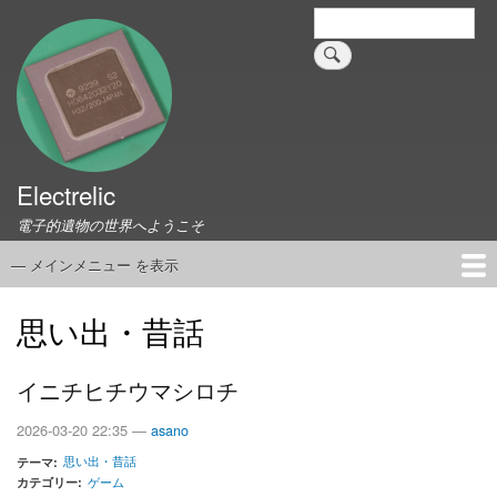
メ
検
索
イ
ン
コ
ン
テ
ン
ツ
Electrelic
に
電子的遺物の世界へようこそ
移
動
— メインメニュー を表示
メ
イ
ホーム
EMILY Board
Universal Monitor
コネクタ資料集
このサイトについて
リンク集
ン
思い出・昔話
メ
ニ
イニチヒチウマシロチ
ュ
ー
2026-03-20 22:35 —
asano
思い出・昔話
テーマ
カテゴリー
ゲーム