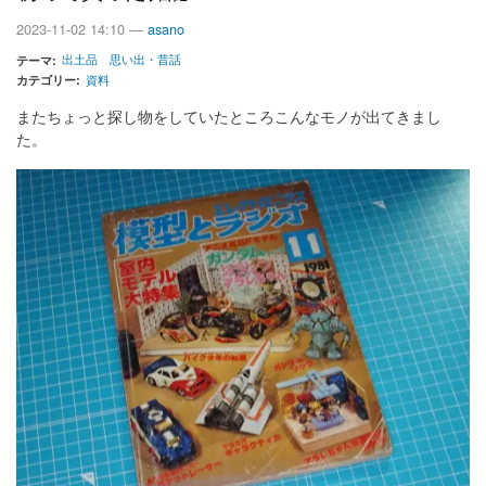
に
2023-11-02 14:10 —
asano
は
応
出土品
思い出・昔話
テーマ
用
カテゴリー
資料
回
路
またちょっと探し物をしていたところこんなモノが出てきまし
が
た。
い
っ
ぱ
い
の