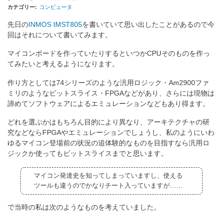
歴
カテゴリー
コンピュータ
の
先日の
INMOS IMST805
を書いていて思い出したことがあるので今
回はそれについて書いてみます。
マイコンボードを作っていたりするといつかCPUそのものを作っ
てみたいと考えるようになります。
作り方としては74シリーズのような汎用ロジック・Am2900ファ
ミリのようなビットスライス・FPGAなどがあり、さらには現物は
諦めてソフトウェアによるエミュレーションなどもあり得ます。
どれを選ぶかはもちろん目的により異なり、アーキテクチャの研
究などならFPGAやエミュレーションでしょうし、私のようにいわ
ゆるマイコン登場前の状況の追体験的なものを目指すなら汎用ロ
ジックか使ってもビットスライスまでと思います。
マイコン発達史を知ってしまっていますし、使える
ツールも違うのでかなりチート入っていますが……
で当時の私は次のようなものを考えていました。