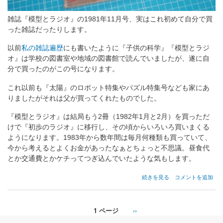
雑誌『模型とラジオ』の1981年11月号、実はこれ初めて自分で買
った雑誌だったりします。
以前
私の雑誌遍歴
にも書いたように『子供の科学』『模型とラジ
オ』は学校の図書室や地域の図書館で読んでいましたが、遂に自
分で買ったのがこの号になります。
これ以前も『太陽』のロボット特集やパズル特集号なども家にあ
りましたがそれは父が買ってくれたものでした。
『模型とラジオ』は結局もう2冊（1982年1月と2月）を買っただ
けで『初歩のラジオ』に移行し、その頃からいろいろ買いまくる
ようになります。1983年から数年間は毎月何種類も買っていて、
今から考えるとよくお金があったなぁとちょっと不思議。昼食代
とか交通費とかケチってつぎ込んでいたような気もします。
初
続きを見る
コメントを追加
め
て
買
1 ページ
次
››
っ
ペ
ペ
た