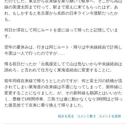
たのでした。東京から在来線を乗り継いで岐阜へ、そこから高山
線の美濃太田まで行って、駅まで迎えに来てもらったはず。あ
れ、もしかすると名古屋から名鉄の日本ライン今渡駅だったか
も。
何日か滞在して同じルートを逆に辿って帰ったと記憶していま
す。
翌年の夏休みは、行きは同じルート・帰りは中央線経由で計画し
今度は一人で行ったのですが……
帰る前日だったか「台風接近してて山は危ないから中央線経由は
諦めろ」と言われて仕方なく東海道経由に変更することに。
前年同様在来線で帰ろうとしたのですが、何と富士川の鉄橋が流
されてしまい東海道の在来線は不通になってしまって、新幹線に
変更することになりました。が、その新幹線も順調とはいいがた
く、豊橋で1時間停車、三島では遂に動かなくなり3時間ほど待っ
た後見捨てて在来に乗り換えて帰りました。
小
続きを見る
コメント数 2
コメントを追加
学
生