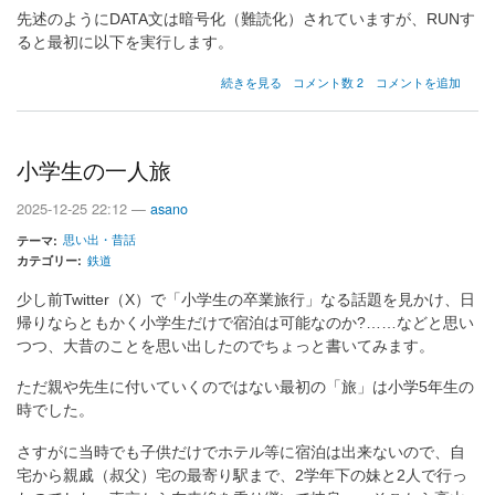
先述のようにDATA文は暗号化（難読化）されていますが、RUNす
ると最初に以下を実行します。
イ
続きを見る
コメント数 2
コメントを追加
ニ
チ
ヒ
チ
小学生の一人旅
ウ
マ
2025-12-25 22:12 —
asano
シ
ロ
思い出・昔話
テーマ
チ
カテゴリー
鉄道
の
少し前Twitter（X）で「小学生の卒業旅行」なる話題を見かけ、日
帰りならともかく小学生だけで宿泊は可能なのか?……などと思い
つつ、大昔のことを思い出したのでちょっと書いてみます。
ただ親や先生に付いていくのではない最初の「旅」は小学5年生の
時でした。
さすがに当時でも子供だけでホテル等に宿泊は出来ないので、自
宅から親戚（叔父）宅の最寄り駅まで、2学年下の妹と2人で行っ