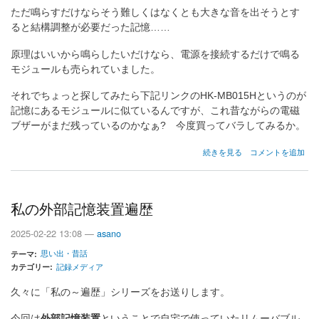
ただ鳴らすだけならそう難しくはなくとも大きな音を出そうとす
ると結構調整が必要だった記憶……
原理はいいから鳴らしたいだけなら、電源を接続するだけで鳴る
モジュールも売られていました。
それでちょっと探してみたら下記リンクのHK-MB015Hというのが
記憶にあるモジュールに似ているんですが、これ昔ながらの電磁
ブザーがまだ残っているのかなぁ? 今度買ってバラしてみるか。
ブ
続きを見る
コメントを追加
ザ
ー
と
ベ
私の外部記憶装置遍歴
ル
の
2025-02-22 13:08 —
asano
思い出・昔話
テーマ
カテゴリー
記録メディア
久々に「私の～遍歴」シリーズをお送りします。
今回は
外部記憶装置
ということで自宅で使っていたリムーバブル