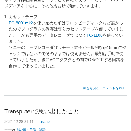
メディアを中心に、その他も要所で触れていきます。
カセットテープ
PC-8001mk2
を使い始めた頃はフロッピーディスクなど無かっ
たのでプログラムの保存は専らカセットテープを使っていまし
た。しかも専用のデータレコーダではなく
TC-1100
を使ってい
ました。
ソニーのテープレコーダはリモート端子が一般的なφ2.5mmのジ
ャックではないのでそのままでは使えません。最初は手動で使
っていましたが、後にACアダプタとの間でON/OFFする回路を
自作して使っていました。
私
続きを見る
コメントを追加
の
外
部
記
Transputerで思い出したこと
憶
装
2024-12-28 21:11 —
asano
置
遍
思い出・昔話
雑談
テーマ