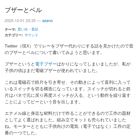
の
一
ブザーとベル
人
旅
2025-12-01 23:35 —
asano
の
思い出・昔話
テーマ
カテゴリー
サウンド
Twitter（現X）でリレーをブザー代わりにする話を見かけたので昔
のブザーとベルについて書いてみようと思います。
ブザーというと
電子ブザー
ばかりになってしまいましたが、私が
子供の頃はまだ電磁ブザーが使われていました。
これは電磁石で鉄片を引き寄せ、その動きによって直列に入って
いるスイッチを切る構造になっています。スイッチが切れると鉄
片はバネで元に戻り再度スイッチが入る、という動作を繰り返す
ことによってビーという音を出します。
エナメル線と身近な材料だけで作ることができるので工作の題材
としてよく選ばれました。組み立てキットも売られていました
ね。モーターとともに子供向けの電気（電子ではなく）工作の定
番の一つでした。