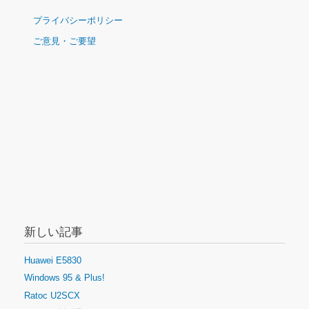
雑
ー
ー
ナ
誌
ジ
プライバシーポリシー
ジ
の
ビ
送
ご意見・ご要望
ゲ
り
ー
シ
ョ
ン
新しい記事
Huawei E5830
Windows 95 & Plus!
Ratoc U2SCX