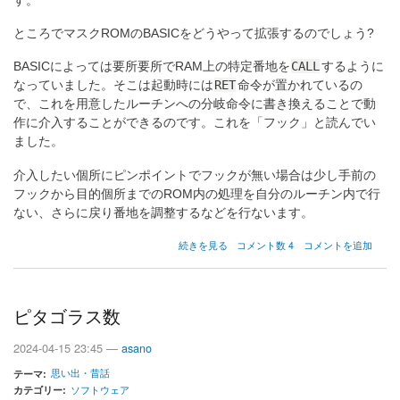
す。
ところでマスクROMのBASICをどうやって拡張するのでしょう?
CALL
BASICによっては要所要所でRAM上の特定番地を
するように
RET
なっていました。そこは起動時には
命令が置かれているの
で、これを用意したルーチンへの分岐命令に書き換えることで動
作に介入することができるのです。これを「フック」と読んでい
ました。
介入したい個所にピンポイントでフックが無い場合は少し手前の
フックから目的個所までのROM内の処理を自分のルーチン内で行
ない、さらに戻り番地を調整するなどを行ないます。
BASIC
続きを見る
コメント数 4
コメントを追加
の
拡
張
法
ピタゴラス数
の
2024-04-15 23:45 —
asano
思い出・昔話
テーマ
カテゴリー
ソフトウェア