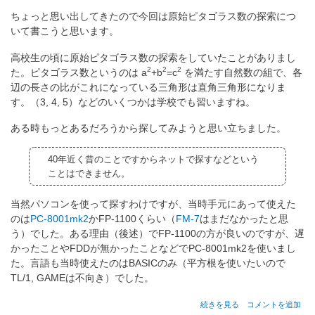
ちょっと思い出してきたので今回は原始ピタゴラス数の探索につ
いて書こうと思います。
高校生の頃に原始ピタゴラス数の探索をしていたことがありまし
2
2
2
た。ピタゴラス数というのは a
+b
=c
を満たす自然数の組で、各
辺の長さの比がこれになっている三角形は直角三角形になりま
す。（3, 4, 5）などのいくつかは学校でも習いますね。
ある時もっとあるだろうから探してみようと思い立ちました。
40年近く昔のことですからネットで探すなどという
ことはできません。
当然パソコンを使って探すわけですが、当時手元にあって使えた
のは
PC-8001mk2
かFP-1100くらい（
FM-7
はまだなかったと思
う）でした。ある理由（後述）でFP-1100の方が良いのですが、遅
かったことやFDDが無かったことなどでPC-8001mk2を使いまし
た。言語も当時使えたのはBASICのみ（平方根を使いたいので
TL/1, GAMEは不向き）でした。
ピ
続きを見る
コメントを追加