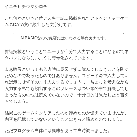
イニチヒチウマシロチ
これ何かというと昔アスキー誌に掲載されたアドベンチャーゲー
ムのDATA文に頻出した文字列です。
N BASICなので厳密にはいわゆる半角カナです。
雑誌掲載ということでユーザが自分で入力することになるのでネ
タバレにならないように暗号化されています。
まぁ暗号といっても入力時に意図せずに読んでしまうことを防ぐ
ためなので凝ったものではありません。スピード命で入力してい
れば気にせずそのまま入力するでしょうし、ちょっと考えながら
入力する私でも頻出するこのフレーズはつい頭の中で解読してし
まったものの他は読んでいないので、十分目的は果たしたと言え
るでしょう。
結局このゲームをクリアしたのか諦めたのか憶えていませんが、
内容を記憶していないということはきっと諦めたのでしょう。
ただプログラム自体には興味があって当時調べました。