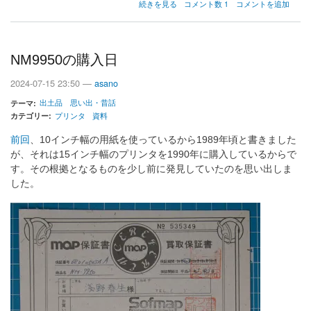
Transputer
続きを見る
コメント数 1
コメントを追加
で
思
い
出
NM9950の購入日
し
た
2024-07-15 23:50 —
asano
こ
と
出土品
思い出・昔話
テーマ
の
カテゴリー
プリンタ
資料
前回
、10インチ幅の用紙を使っているから1989年頃と書きました
が、それは15インチ幅のプリンタを1990年に購入しているからで
す。その根拠となるものを少し前に発見していたのを思い出しま
した。