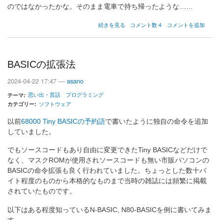
のではなかったかな。そのまま電車で持ち帰ったような……
NM9950
続きを見る
コメント数 4
コメントを追加
の
購
入
日
BASICの拡張法
の
2024-04-22 17:47 —
asano
思い出・昔話
プログラミング
テーマ
カテゴリー
ソフトウェア
以前
68000 Tiny BASICの予約語
で書いたように独自の命令を追加
していました。
でもソースコードもあり自由に変更できたTiny BASICなどだけで
なく、マスクROMが使用されソースコードも無い市販パソコンの
BASICの命令拡張も良く行われていました。ちょっとした数十バ
イト程度のものから本格的なものまで当時の雑誌には頻繁に掲載
されていたものです。
以下はある程度知っているN-BASIC, N80-BASICを例に書いてみま